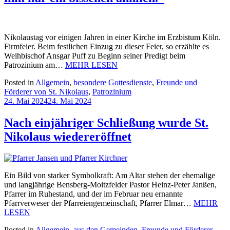
Nikolaustag vor einigen Jahren in einer Kirche im Erzbistum Köln.
Firmfeier. Beim festlichen Einzug zu dieser Feier, so erzählte es
Weihbischof Ansgar Puff zu Beginn seiner Predigt beim
Patrozinium am…
MEHR LESEN
Posted in
Allgemein
,
besondere Gottesdienste
,
Freunde und
Förderer von St. Nikolaus
,
Patrozinium
24. Mai 2024
24. Mai 2024
Nach einjähriger Schließung wurde St.
Nikolaus wiedereröffnet
Ein Bild von starker Symbolkraft: Am Altar stehen der ehemalige
und langjährige Bensberg-Moitzfelder Pastor Heinz-Peter Janßen,
Pfarrer im Ruhestand, und der im Februar neu ernannte
Pfarrverweser der Pfarreiengemeinschaft, Pfarrer Elmar…
MEHR
LESEN
Posted in
Allgemein
,
aus den Gemeinden
,
Freunde und Förderer