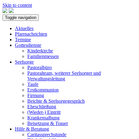
Skip to content
Toggle navigation
Aktuelles
Pfarrnachrichten
Termine
Gottesdienste
Kinderkirche
Familienmessen
Seelsorge
Pastoralbüro
Pastoralteam, weiterer Seelsorger und
Verwaltungsleitung
Taufe
Erstkommunion
Firmung
Beichte & Seelsorgegespräch
Eheschließung
(Wieder-) Eintritt
Krankensalbung
Beisetzung & Trauer
Hilfe & Beratung
Caritassprechstunde