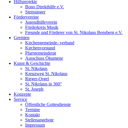
Hilfsprojekte
Bono Direkthilfe e.V.
Sternsinger
Fördervereine
Jugendhilfeverein
Förderkreis Musik
Freunde und Förderer von St. Nikolaus Bensberg e.V.
Gremien
Kirchengemeinde- verband
Kirchenvorstand
Pfarrgemeinderat
Ausschuss Ökumene
Kunst & Geschichte
St. Nikolaus
Kreuzweg St. Nikolaus
Rieger-Orgel
St. Nikolaus in 360°
St. Joseph
Konzepte
Service
Öffentliche Gottesdienste
Termine
Kontakt
Stellenangebote
Impressum