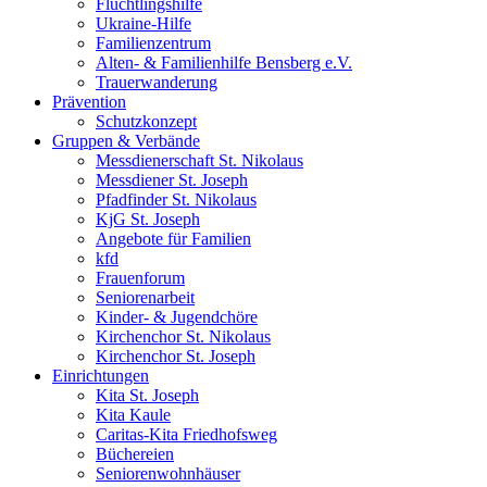
Flüchtlingshilfe
Ukraine-Hilfe
Familienzentrum
Alten- & Familienhilfe Bensberg e.V.
Trauerwanderung
Prävention
Schutzkonzept
Gruppen & Verbände
Messdienerschaft St. Nikolaus
Messdiener St. Joseph
Pfadfinder St. Nikolaus
KjG St. Joseph
Angebote für Familien
kfd
Frauenforum
Seniorenarbeit
Kinder- & Jugendchöre
Kirchenchor St. Nikolaus
Kirchenchor St. Joseph
Einrichtungen
Kita St. Joseph
Kita Kaule
Caritas-Kita Friedhofsweg
Büchereien
Seniorenwohnhäuser