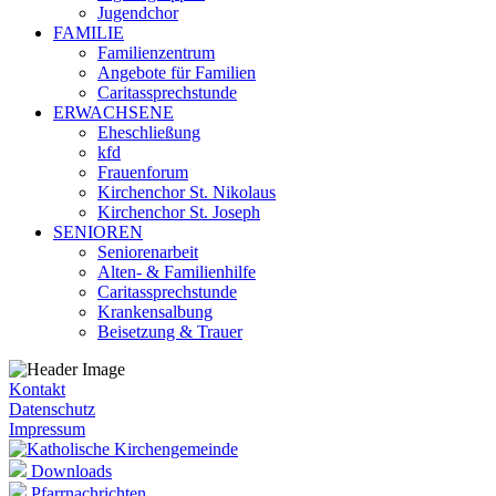
Jugendchor
FAMILIE
Familienzentrum
Angebote für Familien
Caritassprechstunde
ERWACHSENE
Eheschließung
kfd
Frauenforum
Kirchenchor St. Nikolaus
Kirchenchor St. Joseph
SENIOREN
Seniorenarbeit
Alten- & Familienhilfe
Caritassprechstunde
Krankensalbung
Beisetzung & Trauer
Kontakt
Datenschutz
Impressum
Downloads
Pfarrnachrichten