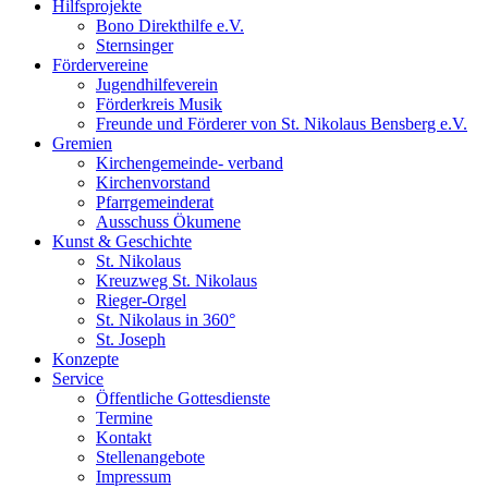
Hilfsprojekte
Bono Direkthilfe e.V.
Sternsinger
Fördervereine
Jugendhilfeverein
Förderkreis Musik
Freunde und Förderer von St. Nikolaus Bensberg e.V.
Gremien
Kirchengemeinde- verband
Kirchenvorstand
Pfarrgemeinderat
Ausschuss Ökumene
Kunst & Geschichte
St. Nikolaus
Kreuzweg St. Nikolaus
Rieger-Orgel
St. Nikolaus in 360°
St. Joseph
Konzepte
Service
Öffentliche Gottesdienste
Termine
Kontakt
Stellenangebote
Impressum