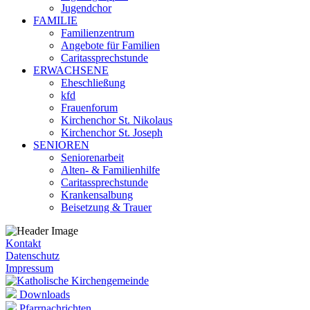
Jugendchor
FAMILIE
Familienzentrum
Angebote für Familien
Caritassprechstunde
ERWACHSENE
Eheschließung
kfd
Frauenforum
Kirchenchor St. Nikolaus
Kirchenchor St. Joseph
SENIOREN
Seniorenarbeit
Alten- & Familienhilfe
Caritassprechstunde
Krankensalbung
Beisetzung & Trauer
Kontakt
Datenschutz
Impressum
Downloads
Pfarrnachrichten