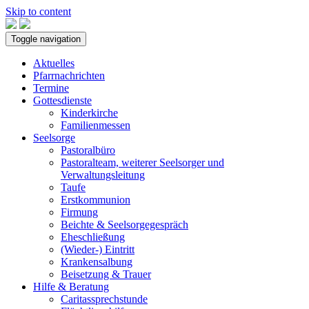
Skip to content
Toggle navigation
Aktuelles
Pfarrnachrichten
Termine
Gottesdienste
Kinderkirche
Familienmessen
Seelsorge
Pastoralbüro
Pastoralteam, weiterer Seelsorger und
Verwaltungsleitung
Taufe
Erstkommunion
Firmung
Beichte & Seelsorgegespräch
Eheschließung
(Wieder-) Eintritt
Krankensalbung
Beisetzung & Trauer
Hilfe & Beratung
Caritassprechstunde