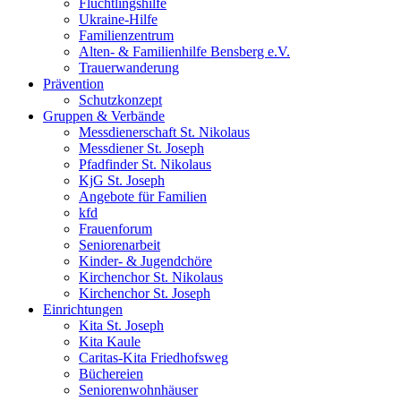
Flüchtlingshilfe
Ukraine-Hilfe
Familienzentrum
Alten- & Familienhilfe Bensberg e.V.
Trauerwanderung
Prävention
Schutzkonzept
Gruppen & Verbände
Messdienerschaft St. Nikolaus
Messdiener St. Joseph
Pfadfinder St. Nikolaus
KjG St. Joseph
Angebote für Familien
kfd
Frauenforum
Seniorenarbeit
Kinder- & Jugendchöre
Kirchenchor St. Nikolaus
Kirchenchor St. Joseph
Einrichtungen
Kita St. Joseph
Kita Kaule
Caritas-Kita Friedhofsweg
Büchereien
Seniorenwohnhäuser