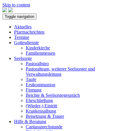
Skip to content
Toggle navigation
Aktuelles
Pfarrnachrichten
Termine
Gottesdienste
Kinderkirche
Familienmessen
Seelsorge
Pastoralbüro
Pastoralteam, weiterer Seelsorger und
Verwaltungsleitung
Taufe
Erstkommunion
Firmung
Beichte & Seelsorgegespräch
Eheschließung
(Wieder-) Eintritt
Krankensalbung
Beisetzung & Trauer
Hilfe & Beratung
Caritassprechstunde