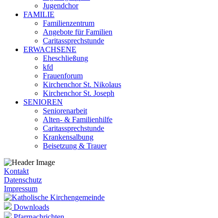
Jugendchor
FAMILIE
Familienzentrum
Angebote für Familien
Caritassprechstunde
ERWACHSENE
Eheschließung
kfd
Frauenforum
Kirchenchor St. Nikolaus
Kirchenchor St. Joseph
SENIOREN
Seniorenarbeit
Alten- & Familienhilfe
Caritassprechstunde
Krankensalbung
Beisetzung & Trauer
Kontakt
Datenschutz
Impressum
Downloads
Pfarrnachrichten