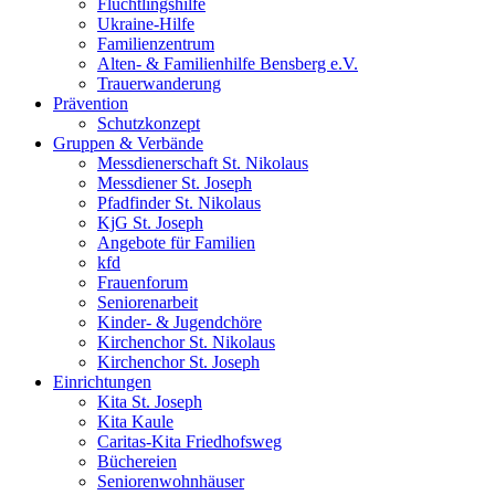
Flüchtlingshilfe
Ukraine-Hilfe
Familienzentrum
Alten- & Familienhilfe Bensberg e.V.
Trauerwanderung
Prävention
Schutzkonzept
Gruppen & Verbände
Messdienerschaft St. Nikolaus
Messdiener St. Joseph
Pfadfinder St. Nikolaus
KjG St. Joseph
Angebote für Familien
kfd
Frauenforum
Seniorenarbeit
Kinder- & Jugendchöre
Kirchenchor St. Nikolaus
Kirchenchor St. Joseph
Einrichtungen
Kita St. Joseph
Kita Kaule
Caritas-Kita Friedhofsweg
Büchereien
Seniorenwohnhäuser