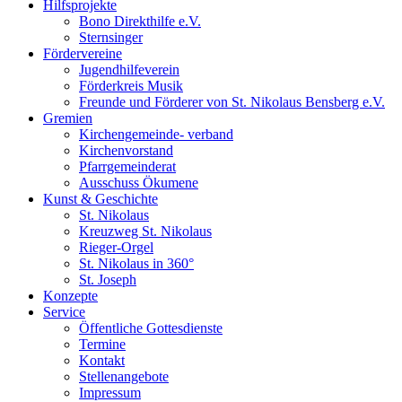
Hilfsprojekte
Bono Direkthilfe e.V.
Sternsinger
Fördervereine
Jugendhilfeverein
Förderkreis Musik
Freunde und Förderer von St. Nikolaus Bensberg e.V.
Gremien
Kirchengemeinde- verband
Kirchenvorstand
Pfarrgemeinderat
Ausschuss Ökumene
Kunst & Geschichte
St. Nikolaus
Kreuzweg St. Nikolaus
Rieger-Orgel
St. Nikolaus in 360°
St. Joseph
Konzepte
Service
Öffentliche Gottesdienste
Termine
Kontakt
Stellenangebote
Impressum