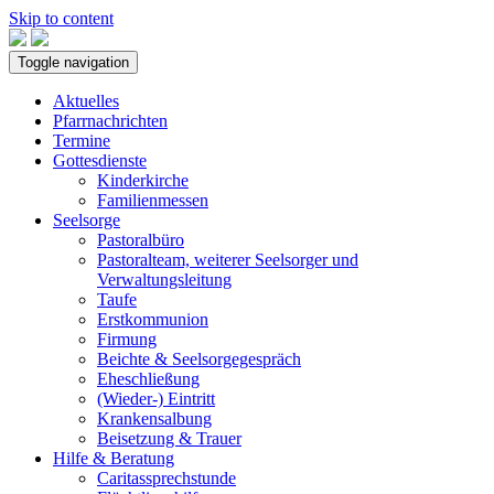
Skip to content
Toggle navigation
Aktuelles
Pfarrnachrichten
Termine
Gottesdienste
Kinderkirche
Familienmessen
Seelsorge
Pastoralbüro
Pastoralteam, weiterer Seelsorger und
Verwaltungsleitung
Taufe
Erstkommunion
Firmung
Beichte & Seelsorgegespräch
Eheschließung
(Wieder-) Eintritt
Krankensalbung
Beisetzung & Trauer
Hilfe & Beratung
Caritassprechstunde