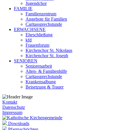
Jugendchor
FAMILIE
Familienzentrum
Angebote für Familien
Caritassprechstunde
ERWACHSENE
Eheschließung
kfd
Frauenforum
Kirchenchor St. Nikolaus
Kirchenchor St. Joseph
SENIOREN
Seniorenarbeit
Alten- & Familienhilfe
Caritassprechstunde
Krankensalbung
Beisetzung & Trauer
Kontakt
Datenschutz
Impressum
Downloads
Pfarrnachrichten