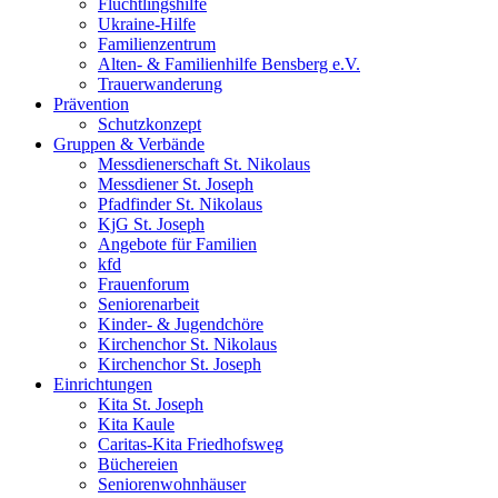
Flüchtlingshilfe
Ukraine-Hilfe
Familienzentrum
Alten- & Familienhilfe Bensberg e.V.
Trauerwanderung
Prävention
Schutzkonzept
Gruppen & Verbände
Messdienerschaft St. Nikolaus
Messdiener St. Joseph
Pfadfinder St. Nikolaus
KjG St. Joseph
Angebote für Familien
kfd
Frauenforum
Seniorenarbeit
Kinder- & Jugendchöre
Kirchenchor St. Nikolaus
Kirchenchor St. Joseph
Einrichtungen
Kita St. Joseph
Kita Kaule
Caritas-Kita Friedhofsweg
Büchereien
Seniorenwohnhäuser