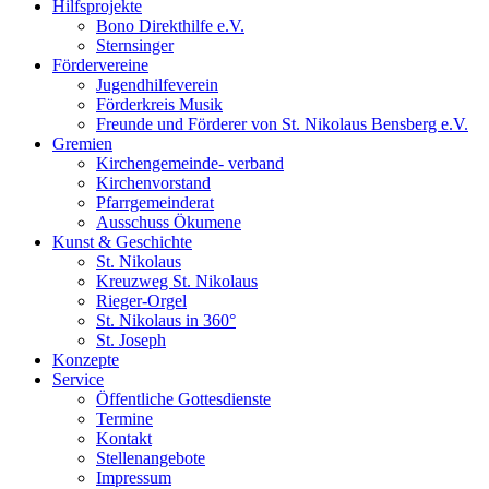
Hilfsprojekte
Bono Direkthilfe e.V.
Sternsinger
Fördervereine
Jugendhilfeverein
Förderkreis Musik
Freunde und Förderer von St. Nikolaus Bensberg e.V.
Gremien
Kirchengemeinde- verband
Kirchenvorstand
Pfarrgemeinderat
Ausschuss Ökumene
Kunst & Geschichte
St. Nikolaus
Kreuzweg St. Nikolaus
Rieger-Orgel
St. Nikolaus in 360°
St. Joseph
Konzepte
Service
Öffentliche Gottesdienste
Termine
Kontakt
Stellenangebote
Impressum