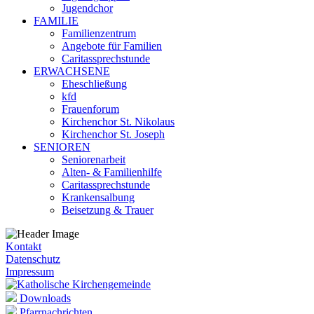
Jugendchor
FAMILIE
Familienzentrum
Angebote für Familien
Caritassprechstunde
ERWACHSENE
Eheschließung
kfd
Frauenforum
Kirchenchor St. Nikolaus
Kirchenchor St. Joseph
SENIOREN
Seniorenarbeit
Alten- & Familienhilfe
Caritassprechstunde
Krankensalbung
Beisetzung & Trauer
Kontakt
Datenschutz
Impressum
Downloads
Pfarrnachrichten