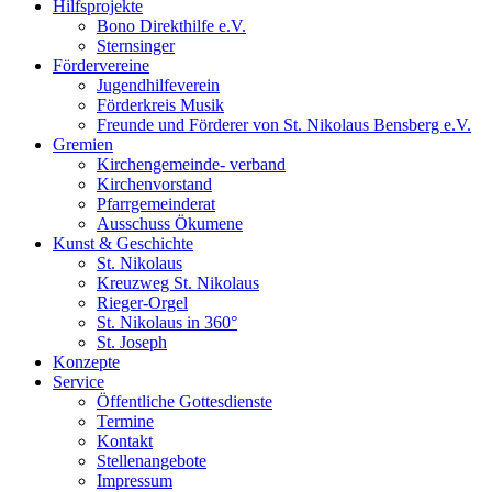
Hilfsprojekte
Bono Direkthilfe e.V.
Sternsinger
Fördervereine
Jugendhilfeverein
Förderkreis Musik
Freunde und Förderer von St. Nikolaus Bensberg e.V.
Gremien
Kirchengemeinde- verband
Kirchenvorstand
Pfarrgemeinderat
Ausschuss Ökumene
Kunst & Geschichte
St. Nikolaus
Kreuzweg St. Nikolaus
Rieger-Orgel
St. Nikolaus in 360°
St. Joseph
Konzepte
Service
Öffentliche Gottesdienste
Termine
Kontakt
Stellenangebote
Impressum