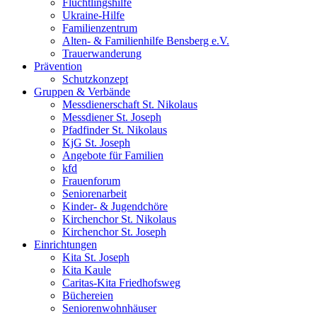
Flüchtlingshilfe
Ukraine-Hilfe
Familienzentrum
Alten- & Familienhilfe Bensberg e.V.
Trauerwanderung
Prävention
Schutzkonzept
Gruppen & Verbände
Messdienerschaft St. Nikolaus
Messdiener St. Joseph
Pfadfinder St. Nikolaus
KjG St. Joseph
Angebote für Familien
kfd
Frauenforum
Seniorenarbeit
Kinder- & Jugendchöre
Kirchenchor St. Nikolaus
Kirchenchor St. Joseph
Einrichtungen
Kita St. Joseph
Kita Kaule
Caritas-Kita Friedhofsweg
Büchereien
Seniorenwohnhäuser