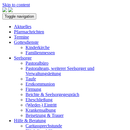
Skip to content
Toggle navigation
Aktuelles
Pfarrnachrichten
Termine
Gottesdienste
Kinderkirche
Familienmessen
Seelsorge
Pastoralbüro
Pastoralteam, weiterer Seelsorger und
Verwaltungsleitung
Taufe
Erstkommunion
Firmung
Beichte & Seelsorgegespräch
Eheschließung
(Wieder-) Eintritt
Krankensalbung
Beisetzung & Trauer
Hilfe & Beratung
Caritassprechstunde