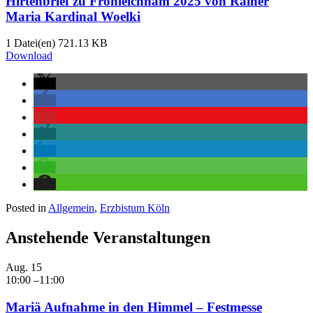
Hirtenbrief zu Fronleichnam 2025 von Rainer
Maria Kardinal Woelki
1 Datei(en)
721.13 KB
Download
Posted in
Allgemein
,
Erzbistum Köln
Anstehende Veranstaltungen
Aug.
15
10:00
–
11:00
Mariä Aufnahme in den Himmel – Festmesse