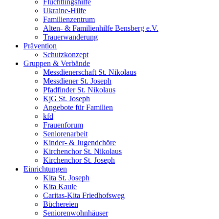
Flüchtlingshilfe
Ukraine-Hilfe
Familienzentrum
Alten- & Familienhilfe Bensberg e.V.
Trauerwanderung
Prävention
Schutzkonzept
Gruppen & Verbände
Messdienerschaft St. Nikolaus
Messdiener St. Joseph
Pfadfinder St. Nikolaus
KjG St. Joseph
Angebote für Familien
kfd
Frauenforum
Seniorenarbeit
Kinder- & Jugendchöre
Kirchenchor St. Nikolaus
Kirchenchor St. Joseph
Einrichtungen
Kita St. Joseph
Kita Kaule
Caritas-Kita Friedhofsweg
Büchereien
Seniorenwohnhäuser