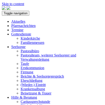
Skip to content
Toggle navigation
Aktuelles
Pfarrnachrichten
Termine
Gottesdienste
Kinderkirche
Familienmessen
Seelsorge
Pastoralbüro
Pastoralteam, weiterer Seelsorger und
Verwaltungsleitung
Taufe
Erstkommunion
Firmung
Beichte & Seelsorgegespräch
Eheschließung
(Wieder-) Eintritt
Krankensalbung
Beisetzung & Trauer
Hilfe & Beratung
Caritassprechstunde