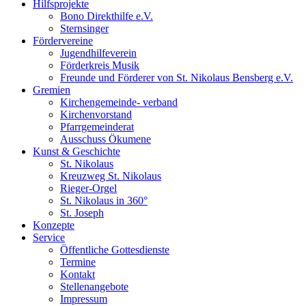
Hilfsprojekte
Bono Direkthilfe e.V.
Sternsinger
Fördervereine
Jugendhilfeverein
Förderkreis Musik
Freunde und Förderer von St. Nikolaus Bensberg e.V.
Gremien
Kirchengemeinde- verband
Kirchenvorstand
Pfarrgemeinderat
Ausschuss Ökumene
Kunst & Geschichte
St. Nikolaus
Kreuzweg St. Nikolaus
Rieger-Orgel
St. Nikolaus in 360°
St. Joseph
Konzepte
Service
Öffentliche Gottesdienste
Termine
Kontakt
Stellenangebote
Impressum