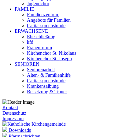
Jugendchor
FAMILIE
Familienzentrum
Angebote für Familien
Caritassprechstunde
ERWACHSENE
Eheschließung
kfd
Frauenforum
Kirchenchor St. Nikolaus
Kirchenchor St. Joseph
SENIOREN
Seniorenarbeit
Alten- & Familienhilfe
Caritassprechstunde
Krankensalbung
Beisetzung & Trauer
Kontakt
Datenschutz
Impressum
Downloads
Pfarrnachrichten