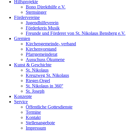
Hilfsprojekte
Bono Direkthilfe e.V.
Sternsinger
Fördervereine
Jugendhilfeverein
Förderkreis Musik
Freunde und Förderer von St. Nikolaus Bensberg e.V.
Gremien
Kirchengemeinde- verband
Kirchenvorstand
Pfarrgemeinderat
Ausschuss Ökumene
Kunst & Geschichte
St. Nikolaus
Kreuzweg St. Nikolaus
Rieger-Orgel
St. Nikolaus in 360°
St. Joseph
Konzepte
Service
Öffentliche Gottesdienste
Termine
Kontakt
Stellenangebote
Impressum