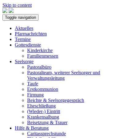
Skip to content
Toggle navigation
Aktuelles
Pfarrnachrichten
Termine
Gottesdienste
Kinderkirche
Familienmessen
Seelsorge
Pastoralbüro
Pastoralteam, weiterer Seelsorger und
Verwaltungsleitung
Taufe
Erstkommunion
Firmung
Beichte & Seelsorgegespräch
Eheschließung
(Wieder-) Eintritt
Krankensalbung
Beisetzung & Trauer
Hilfe & Beratung
Caritassprechstunde