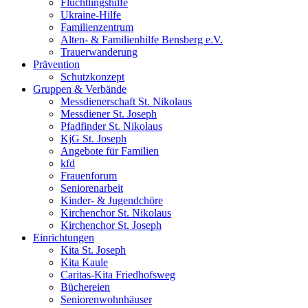
Flüchtlingshilfe
Ukraine-Hilfe
Familienzentrum
Alten- & Familienhilfe Bensberg e.V.
Trauerwanderung
Prävention
Schutzkonzept
Gruppen & Verbände
Messdienerschaft St. Nikolaus
Messdiener St. Joseph
Pfadfinder St. Nikolaus
KjG St. Joseph
Angebote für Familien
kfd
Frauenforum
Seniorenarbeit
Kinder- & Jugendchöre
Kirchenchor St. Nikolaus
Kirchenchor St. Joseph
Einrichtungen
Kita St. Joseph
Kita Kaule
Caritas-Kita Friedhofsweg
Büchereien
Seniorenwohnhäuser