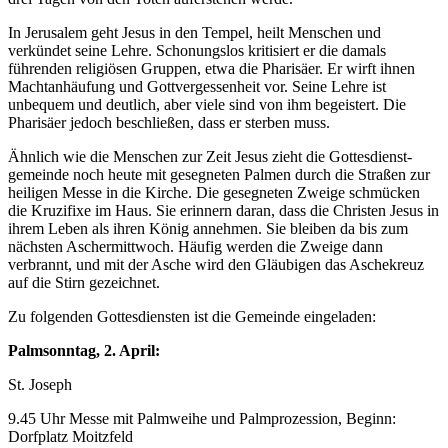
In Jerusalem geht Jesus in den Tempel, heilt Menschen und
verkündet seine Lehre. Schonungs­los kritisiert er die damals
führenden religiösen Gruppen, etwa die Pharisäer. Er wirft ihnen
Macht­anhäufung und Gott­vergessen­heit vor. Seine Lehre ist
unbequem und deutlich, aber viele sind von ihm begeistert. Die
Pharisäer jedoch beschließen, dass er sterben muss.
Ähnlich wie die Menschen zur Zeit Jesus zieht die Gottesdienst­
gemeinde noch heute mit gesegneten Palmen durch die Straßen zur
heiligen Messe in die Kirche. Die gesegneten Zweige schmücken
die Kruzi­fixe im Haus. Sie erinnern daran, dass die Christen Jesus in
ihrem Leben als ihren König annehmen. Sie bleiben da bis zum
nächsten Ascher­mittwoch. Häufig werden die Zweige dann
verbrannt, und mit der Asche wird den Gläubigen das Asche­kreuz
auf die Stirn gezeichnet.
Zu folgenden Gottesdiensten ist die Gemeinde eingeladen:
Palmsonntag, 2. April:
St. Joseph
9.45 Uhr Messe mit Palmweihe und Palmprozession, Beginn:
Dorfplatz Moitzfeld