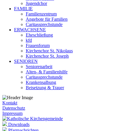
Jugendchor
FAMILIE
Familienzentrum
Angebote für Familien
Caritassprechstunde
ERWACHSENE
Eheschließung
kfd
Frauenforum
Kirchenchor St. Nikolaus
Kirchenchor St. Joseph
SENIOREN
Seniorenarbeit
Alten- & Familienhilfe
Caritassprechstunde
Krankensalbung
Beisetzung & Trauer
Kontakt
Datenschutz
Impressum
Downloads
Pfarrnachrichten