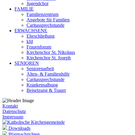
Jugendchor
FAMILIE
Familienzentrum
Angebote für Familien
Caritassprechstunde
ERWACHSENE
Eheschließung
kfd
Frauenforum
Kirchenchor St. Nikolaus
Kirchenchor St. Joseph
SENIOREN
Seniorenarbeit
Alten- & Familienhilfe
Caritassprechstunde
Krankensalbung
Beisetzung & Trauer
Kontakt
Datenschutz
Impressum
Downloads
Pfarrnachrichten