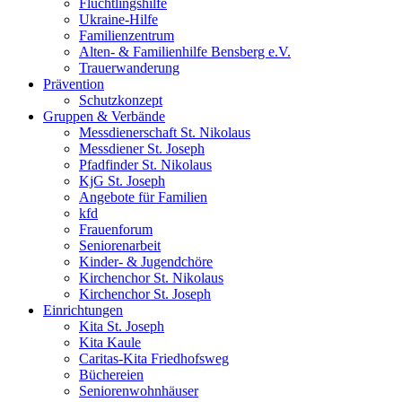
Flüchtlingshilfe
Ukraine-Hilfe
Familienzentrum
Alten- & Familienhilfe Bensberg e.V.
Trauerwanderung
Prävention
Schutzkonzept
Gruppen & Verbände
Messdienerschaft St. Nikolaus
Messdiener St. Joseph
Pfadfinder St. Nikolaus
KjG St. Joseph
Angebote für Familien
kfd
Frauenforum
Seniorenarbeit
Kinder- & Jugendchöre
Kirchenchor St. Nikolaus
Kirchenchor St. Joseph
Einrichtungen
Kita St. Joseph
Kita Kaule
Caritas-Kita Friedhofsweg
Büchereien
Seniorenwohnhäuser