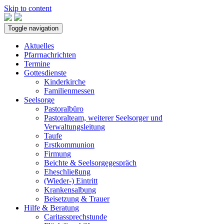
Skip to content
Toggle navigation
Aktuelles
Pfarrnachrichten
Termine
Gottesdienste
Kinderkirche
Familienmessen
Seelsorge
Pastoralbüro
Pastoralteam, weiterer Seelsorger und
Verwaltungsleitung
Taufe
Erstkommunion
Firmung
Beichte & Seelsorgegespräch
Eheschließung
(Wieder-) Eintritt
Krankensalbung
Beisetzung & Trauer
Hilfe & Beratung
Caritassprechstunde