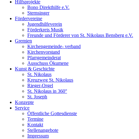
Hilfsprojekte
Bono Direkthilfe e.V.
Sternsinger
Fördervereine
Jugendhilfeverein
Förderkreis Musik
Freunde und Förderer von St. Nikolaus Bensberg e.V.
Gremien
Kirchengemeinde- verband
Kirchenvorstand
Pfarrgemeinderat
Ausschuss Ökumene
Kunst & Geschichte
St. Nikolaus
Kreuzweg St. Nikolaus
Rieger-Orgel
St. Nikolaus in 360°
St. Joseph
Konzepte
Service
Öffentliche Gottesdienste
Termine
Kontakt
Stellenangebote
Impressum