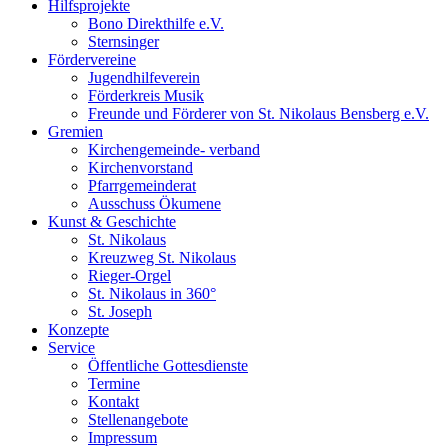
Hilfsprojekte
Bono Direkthilfe e.V.
Sternsinger
Fördervereine
Jugendhilfeverein
Förderkreis Musik
Freunde und Förderer von St. Nikolaus Bensberg e.V.
Gremien
Kirchengemeinde- verband
Kirchenvorstand
Pfarrgemeinderat
Ausschuss Ökumene
Kunst & Geschichte
St. Nikolaus
Kreuzweg St. Nikolaus
Rieger-Orgel
St. Nikolaus in 360°
St. Joseph
Konzepte
Service
Öffentliche Gottesdienste
Termine
Kontakt
Stellenangebote
Impressum