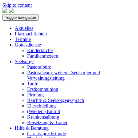
Skip to content
Toggle navigation
Aktuelles
Pfarrnachrichten
Termine
Gottesdienste
Kinderkirche
Familienmessen
Seelsorge
Pastoralbüro
Pastoralteam, weiterer Seelsorger und
Verwaltungsleitung
Taufe
Erstkommunion
Firmung
Beichte & Seelsorgegespräch
Eheschließung
(Wieder-) Eintritt
Krankensalbung
Beisetzung & Trauer
Hilfe & Beratung
Caritassprechstunde