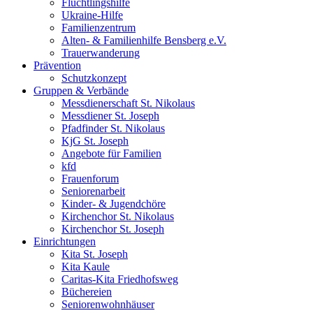
Flüchtlingshilfe
Ukraine-Hilfe
Familienzentrum
Alten- & Familienhilfe Bensberg e.V.
Trauerwanderung
Prävention
Schutzkonzept
Gruppen & Verbände
Messdienerschaft St. Nikolaus
Messdiener St. Joseph
Pfadfinder St. Nikolaus
KjG St. Joseph
Angebote für Familien
kfd
Frauenforum
Seniorenarbeit
Kinder- & Jugendchöre
Kirchenchor St. Nikolaus
Kirchenchor St. Joseph
Einrichtungen
Kita St. Joseph
Kita Kaule
Caritas-Kita Friedhofsweg
Büchereien
Seniorenwohnhäuser