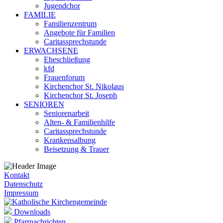
Jugendchor
FAMILIE
Familienzentrum
Angebote für Familien
Caritassprechstunde
ERWACHSENE
Eheschließung
kfd
Frauenforum
Kirchenchor St. Nikolaus
Kirchenchor St. Joseph
SENIOREN
Seniorenarbeit
Alten- & Familienhilfe
Caritassprechstunde
Krankensalbung
Beisetzung & Trauer
Kontakt
Datenschutz
Impressum
Downloads
Pfarrnachrichten