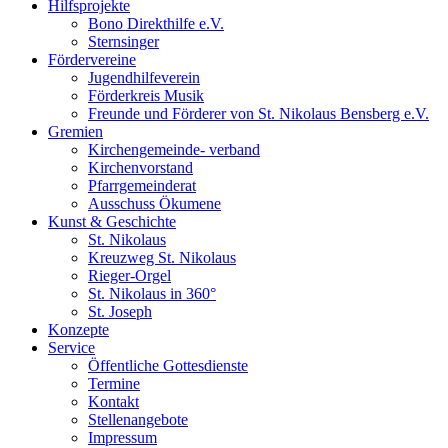
Hilfsprojekte
Bono Direkthilfe e.V.
Sternsinger
Fördervereine
Jugendhilfeverein
Förderkreis Musik
Freunde und Förderer von St. Nikolaus Bensberg e.V.
Gremien
Kirchengemeinde- verband
Kirchenvorstand
Pfarrgemeinderat
Ausschuss Ökumene
Kunst & Geschichte
St. Nikolaus
Kreuzweg St. Nikolaus
Rieger-Orgel
St. Nikolaus in 360°
St. Joseph
Konzepte
Service
Öffentliche Gottesdienste
Termine
Kontakt
Stellenangebote
Impressum