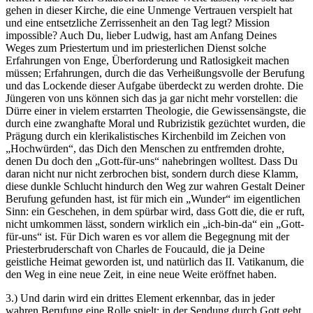
gehen in dieser Kirche, die eine Unmenge Vertrauen verspielt hat
und eine entsetzliche Zerrissenheit an den Tag legt? Mission
impossible? Auch Du, lieber Ludwig, hast am Anfang Deines
Weges zum Priestertum und im priesterlichen Dienst solche
Erfahrungen von Enge, Überforderung und Ratlosigkeit machen
müssen; Erfahrungen, durch die das Verheißungsvolle der Berufung
und das Lockende dieser Aufgabe überdeckt zu werden drohte. Die
Jüngeren von uns können sich das ja gar nicht mehr vorstellen: die
Dürre einer in vielem erstarrten Theologie, die Gewissensängste, die
durch eine zwanghafte Moral und Rubrizistik gezüchtet wurden, die
Prägung durch ein klerikalistisches Kirchenbild im Zeichen von
„Hochwürden“, das Dich den Menschen zu entfremden drohte,
denen Du doch den „Gott-für-uns“ nahebringen wolltest. Dass Du
daran nicht nur nicht zerbrochen bist, sondern durch diese Klamm,
diese dunkle Schlucht hindurch den Weg zur wahren Gestalt Deiner
Berufung gefunden hast, ist für mich ein „Wunder“ im eigentlichen
Sinn: ein Geschehen, in dem spürbar wird, dass Gott die, die er ruft,
nicht umkommen lässt, sondern wirklich ein „ich-bin-da“ ein „Gott-
für-uns“ ist. Für Dich waren es vor allem die Begegnung mit der
Priesterbruderschaft von Charles de Foucauld, die ja Deine
geistliche Heimat geworden ist, und natürlich das II. Vatikanum, die
den Weg in eine neue Zeit, in eine neue Weite eröffnet haben.
3.) Und darin wird ein drittes Element erkennbar, das in jeder
wahren Berufung eine Rolle spielt: in der Sendung durch Gott geht