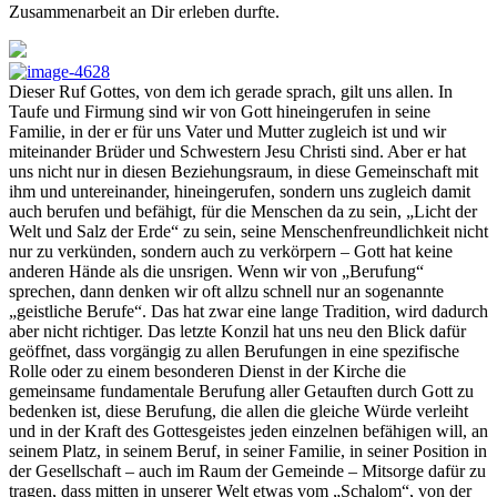
Zusammenarbeit an Dir erleben durfte.
Dieser Ruf Gottes, von dem ich gerade sprach, gilt uns allen. In
Taufe und Firmung sind wir von Gott hineingerufen in seine
Familie, in der er für uns Vater und Mutter zugleich ist und wir
miteinander Brüder und Schwestern Jesu Christi sind. Aber er hat
uns nicht nur in diesen Beziehungsraum, in diese Gemeinschaft mit
ihm und untereinander, hineingerufen, sondern uns zugleich damit
auch berufen und befähigt, für die Menschen da zu sein, „Licht der
Welt und Salz der Erde“ zu sein, seine Menschenfreundlichkeit nicht
nur zu verkünden, sondern auch zu verkörpern – Gott hat keine
anderen Hände als die unsrigen. Wenn wir von „Berufung“
sprechen, dann denken wir oft allzu schnell nur an sogenannte
„geistliche Berufe“. Das hat zwar eine lange Tradition, wird dadurch
aber nicht richtiger. Das letzte Konzil hat uns neu den Blick dafür
geöffnet, dass vorgängig zu allen Berufungen in eine spezifische
Rolle oder zu einem besonderen Dienst in der Kirche die
gemeinsame fundamentale Berufung aller Getauften durch Gott zu
bedenken ist, diese Berufung, die allen die gleiche Würde verleiht
und in der Kraft des Gottesgeistes jeden einzelnen befähigen will, an
seinem Platz, in seinem Beruf, in seiner Familie, in seiner Position in
der Gesellschaft – auch im Raum der Gemeinde – Mitsorge dafür zu
tragen, dass mitten in unserer Welt etwas vom „Schalom“, von der