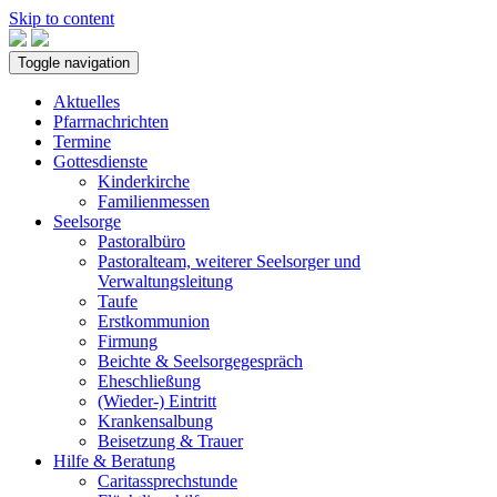
Skip to content
Toggle navigation
Aktuelles
Pfarrnachrichten
Termine
Gottesdienste
Kinderkirche
Familienmessen
Seelsorge
Pastoralbüro
Pastoralteam, weiterer Seelsorger und
Verwaltungsleitung
Taufe
Erstkommunion
Firmung
Beichte & Seelsorgegespräch
Eheschließung
(Wieder-) Eintritt
Krankensalbung
Beisetzung & Trauer
Hilfe & Beratung
Caritassprechstunde