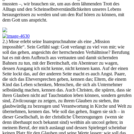
mussten –, wir brauchen sie, um aus dem lähmenden Trott des
Alltags und den Scheinselbstverständlichkeiten unseres Lebens
herausgerissen zu werden und um den Ruf hören zu können, mit
dem Gott uns anspricht.
2.) Mose erlebt seine Inanspruchnahme als eine „Mission
impossible“. Sein Gefühl sagt: Gott verlangt zu viel von mir; wie
soll das gehen, angesichts der herrschenden Verhältnisse? Berufung
hat es mit dem Aufbruch aus vertrauten und damit sichernden
Bahnen zu tun, mit der Bereitschaft, ein Abenteuer zu wagen,
dessen Ausgang ich nicht kenne, nicht kennen kann. Auf der einen
Seite lockt das, auf der anderen Seite macht es auch Angst. Paare,
die sich das Eheversprechen geben, kennen das; Eltern, die einem
Kind das Leben schenken, Menschen, die sich als Unternehmer
selbständig machen, kennen das. Auch Christen, die spüren, dass sie
ihren Glauben nicht auf Tauchstation leben können, sondern gerufen
sind, Zivilcourage zu zeigen, zu ihrem Glauben zu stehen, ihn
glaubwürdig zu bezeugen und Verantwortung in Kirche und Welt zu
übernehmen, kennen das. Wie soll das gehen, fragen sie sich – in
dieser Gesellschaft, in der christliche Überzeugungen (wenn sie
denn überhaupt noch bekannt sind) weithin als uncool gelten; in
meinem Beruf, der mich auslaugt und dessen Spielregel scheinbar
keinen Platz für den Glauben und seine Werte lassen; wie soll das