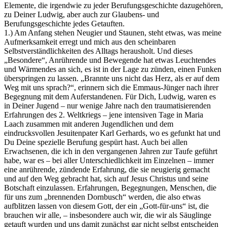
Elemente, die irgendwie zu jeder Berufungsgeschichte dazugehören,
zu Deiner Ludwig, aber auch zur Glaubens- und
Berufungsgeschichte jedes Getauften.
1.) Am Anfang stehen Neugier und Staunen, steht etwas, was meine
Aufmerksamkeit erregt und mich aus den scheinbaren
Selbstverständlichkeiten des Alltags herausholt. Und dieses
„Besondere“, Anrührende und Bewegende hat etwas Leuchtendes
und Wärmendes an sich, es ist in der Lage zu zünden, einen Funken
überspringen zu lassen. „Brannte uns nicht das Herz, als er auf dem
Weg mit uns sprach?“, erinnern sich die Emmaus-Jünger nach ihrer
Begegnung mit dem Auferstandenen. Für Dich, Ludwig, waren es
in Deiner Jugend – nur wenige Jahre nach den traumatisierenden
Erfahrungen des 2. Weltkriegs – jene intensiven Tage in Maria
Laach zusammen mit anderen Jugendlichen und dem
eindrucksvollen Jesuitenpater Karl Gerhards, wo es gefunkt hat und
Du Deine spezielle Berufung gespürt hast. Auch bei allen
Erwachsenen, die ich in den vergangenen Jahren zur Taufe geführt
habe, war es – bei aller Unterschiedlichkeit im Einzelnen – immer
eine anrührende, zündende Erfahrung, die sie neugierig gemacht
und auf den Weg gebracht hat, sich auf Jesus Christus und seine
Botschaft einzulassen. Erfahrungen, Begegnungen, Menschen, die
für uns zum „brennenden Dornbusch“ werden, die also etwas
aufblitzen lassen von diesem Gott, der ein „Gott-für-uns“ ist, die
brauchen wir alle, – insbesondere auch wir, die wir als Säuglinge
getauft wurden und uns damit zunächst gar nicht selbst entscheiden