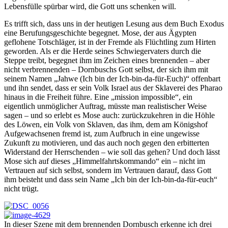
Lebensfülle spürbar wird, die Gott uns schenken will.
Es trifft sich, dass uns in der heutigen Lesung aus dem Buch Exodus
eine Berufungsgeschichte begegnet. Mose, der aus Ägypten
geflohene Totschläger, ist in der Fremde als Flüchtling zum Hirten
geworden. Als er die Herde seines Schwiegervaters durch die
Steppe treibt, begegnet ihm im Zeichen eines brennenden – aber
nicht verbrennenden – Dornbuschs Gott selbst, der sich ihm mit
seinem Namen „Jahwe (Ich bin der Ich-bin-da-für-Euch)“ offenbart
und ihn sendet, dass er sein Volk Israel aus der Sklaverei des Pharao
hinaus in die Freiheit führe. Eine „mission impossible“, ein
eigentlich unmöglicher Auftrag, müsste man realistischer Weise
sagen – und so erlebt es Mose auch: zurückzukehren in die Höhle
des Löwen, ein Volk von Sklaven, das ihm, dem am Königshof
Aufgewachsenen fremd ist, zum Aufbruch in eine ungewisse
Zukunft zu motivieren, und das auch noch gegen den erbitterten
Widerstand der Herrschenden – wie soll das gehen? Und doch lässt
Mose sich auf dieses „Himmelfahrtskommando“ ein – nicht im
Vertrauen auf sich selbst, sondern im Vertrauen darauf, dass Gott
ihm beisteht und dass sein Name „Ich bin der Ich-bin-da-für-euch“
nicht trügt.
In dieser Szene mit dem brennenden Dornbusch erkenne ich drei