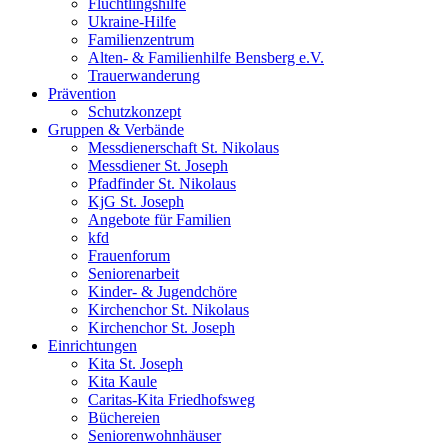
Flüchtlingshilfe
Ukraine-Hilfe
Familienzentrum
Alten- & Familienhilfe Bensberg e.V.
Trauerwanderung
Prävention
Schutzkonzept
Gruppen & Verbände
Messdienerschaft St. Nikolaus
Messdiener St. Joseph
Pfadfinder St. Nikolaus
KjG St. Joseph
Angebote für Familien
kfd
Frauenforum
Seniorenarbeit
Kinder- & Jugendchöre
Kirchenchor St. Nikolaus
Kirchenchor St. Joseph
Einrichtungen
Kita St. Joseph
Kita Kaule
Caritas-Kita Friedhofsweg
Büchereien
Seniorenwohnhäuser