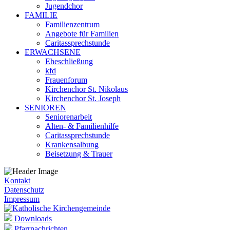
Jugendchor
FAMILIE
Familienzentrum
Angebote für Familien
Caritassprechstunde
ERWACHSENE
Eheschließung
kfd
Frauenforum
Kirchenchor St. Nikolaus
Kirchenchor St. Joseph
SENIOREN
Seniorenarbeit
Alten- & Familienhilfe
Caritassprechstunde
Krankensalbung
Beisetzung & Trauer
Kontakt
Datenschutz
Impressum
Downloads
Pfarrnachrichten