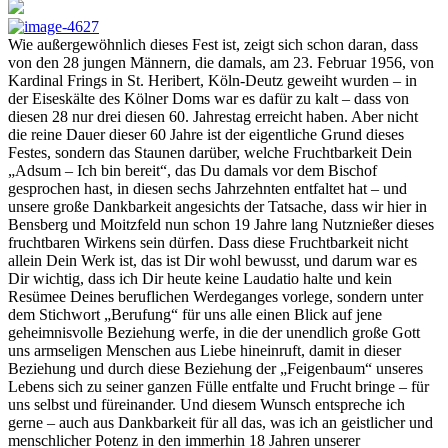
Wie außergewöhnlich dieses Fest ist, zeigt sich schon daran, dass
von den 28 jungen Männern, die damals, am 23. Februar 1956, von
Kardinal Frings in St. Heribert, Köln-Deutz geweiht wurden – in
der Eiseskälte des Kölner Doms war es dafür zu kalt – dass von
diesen 28 nur drei diesen 60. Jahrestag erreicht haben. Aber nicht
die reine Dauer dieser 60 Jahre ist der eigentliche Grund dieses
Festes, sondern das Staunen darüber, welche Fruchtbarkeit Dein
„Adsum – Ich bin bereit“, das Du damals vor dem Bischof
gesprochen hast, in diesen sechs Jahrzehnten entfaltet hat – und
unsere große Dankbarkeit angesichts der Tatsache, dass wir hier in
Bensberg und Moitzfeld nun schon 19 Jahre lang Nutznießer dieses
fruchtbaren Wirkens sein dürfen. Dass diese Fruchtbarkeit nicht
allein Dein Werk ist, das ist Dir wohl bewusst, und darum war es
Dir wichtig, dass ich Dir heute keine Laudatio halte und kein
Resümee Deines beruflichen Werdeganges vorlege, sondern unter
dem Stichwort „Berufung“ für uns alle einen Blick auf jene
geheimnisvolle Beziehung werfe, in die der unendlich große Gott
uns armseligen Menschen aus Liebe hineinruft, damit in dieser
Beziehung und durch diese Beziehung der „Feigenbaum“ unseres
Lebens sich zu seiner ganzen Fülle entfalte und Frucht bringe – für
uns selbst und füreinander. Und diesem Wunsch entspreche ich
gerne – auch aus Dankbarkeit für all das, was ich an geistlicher und
menschlicher Potenz in den immerhin 18 Jahren unserer