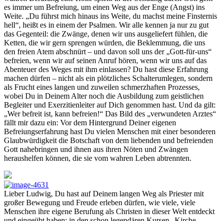
es immer um Befreiung, um einen Weg aus der Enge (Angst) ins
Weite. „Du führst mich hinaus ins Weite, du machst meine Finsternis
hell“, heißt es in einem der Psalmen. Wir alle kennen ja nur zu gut
das Gegenteil: die Zwänge, denen wir uns ausgeliefert fühlen, die
Ketten, die wir gern sprengen würden, die Beklemmung, die uns
den freien Atem abschnürt – und davon soll uns der „Gott-für-uns“
befreien, wenn wir auf seinen Anruf hören, wenn wir uns auf das
Abenteuer des Weges mit ihm einlassen? Du hast diese Erfahrung
machen dürfen – nicht als ein plötzliches Schalterumlegen, sondern
als Frucht eines langen und zuweilen schmerzhaften Prozesses,
wobei Du in Deinem Alter noch die Ausbildung zum geistlichen
Begleiter und Exerzitienleiter auf Dich genommen hast. Und da gilt:
„Wer befreit ist, kann befreien!“ Das Bild des „verwundeten Arztes“
fällt mir dazu ein: Vor dem Hintergrund Deiner eigenen
Befreiungserfahrung hast Du vielen Menschen mit einer besonderen
Glaubwürdigkeit die Botschaft von dem liebenden und befreienden
Gott nahebringen und ihnen aus ihren Nöten und Zwängen
heraushelfen können, die sie vom wahren Leben abtrennten.
Lieber Ludwig, Du hast auf Deinem langen Weg als Priester mit
großer Bewegung und Freude erleben dürfen, wie viele, viele
Menschen ihre eigene Berufung als Christen in dieser Welt entdeckt
und eingeübt haben: in den schon legendären Kursen „Kirche