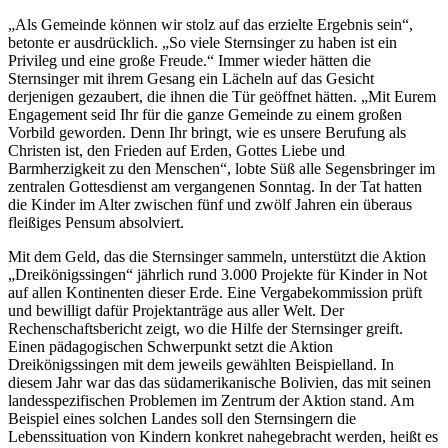
„Als Gemeinde können wir stolz auf das erzielte Ergebnis sein“,
betonte er ausdrücklich. „So viele Sternsinger zu haben ist ein
Privileg und eine große Freude.“ Immer wieder hätten die
Sternsinger mit ihrem Gesang ein Lächeln auf das Gesicht
derjenigen gezaubert, die ihnen die Tür geöffnet hätten. „Mit Eurem
Engagement seid Ihr für die ganze Gemeinde zu einem großen
Vorbild geworden. Denn Ihr bringt, wie es unsere Berufung als
Christen ist, den Frieden auf Erden, Gottes Liebe und
Barmherzigkeit zu den Menschen“, lobte Süß alle Segensbringer im
zentralen Gottesdienst am vergangenen Sonntag. In der Tat hatten
die Kinder im Alter zwischen fünf und zwölf Jahren ein überaus
fleißiges Pensum absolviert.
Mit dem Geld, das die Sternsinger sammeln, unterstützt die Aktion
„Dreikönigssingen“ jährlich rund 3.000 Projekte für Kinder in Not
auf allen Kontinenten dieser Erde. Eine Vergabekommission prüft
und bewilligt dafür Projektanträge aus aller Welt. Der
Rechenschaftsbericht zeigt, wo die Hilfe der Sternsinger greift.
Einen pädagogischen Schwerpunkt setzt die Aktion
Dreikönigssingen mit dem jeweils gewählten Beispielland. In
diesem Jahr war das das südamerikanische Bolivien, das mit seinen
landesspezifischen Problemen im Zentrum der Aktion stand. Am
Beispiel eines solchen Landes soll den Sternsingern die
Lebenssituation von Kindern konkret nahegebracht werden, heißt es