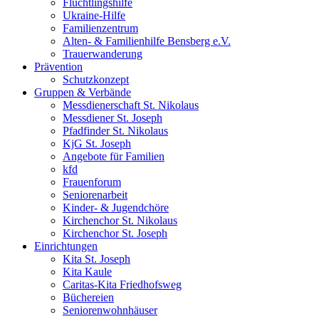
Flüchtlingshilfe
Ukraine-Hilfe
Familienzentrum
Alten- & Familienhilfe Bensberg e.V.
Trauerwanderung
Prävention
Schutzkonzept
Gruppen & Verbände
Messdienerschaft St. Nikolaus
Messdiener St. Joseph
Pfadfinder St. Nikolaus
KjG St. Joseph
Angebote für Familien
kfd
Frauenforum
Seniorenarbeit
Kinder- & Jugendchöre
Kirchenchor St. Nikolaus
Kirchenchor St. Joseph
Einrichtungen
Kita St. Joseph
Kita Kaule
Caritas-Kita Friedhofsweg
Büchereien
Seniorenwohnhäuser