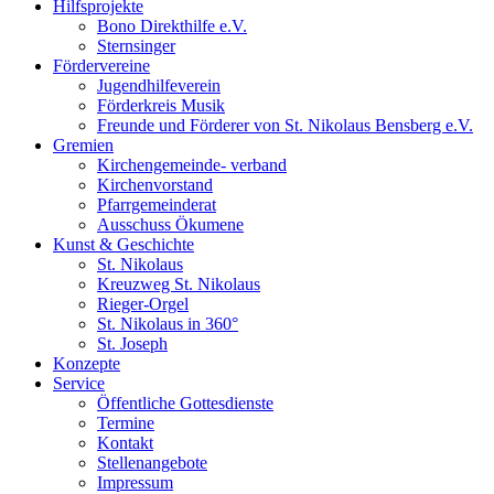
Hilfsprojekte
Bono Direkthilfe e.V.
Sternsinger
Fördervereine
Jugendhilfeverein
Förderkreis Musik
Freunde und Förderer von St. Nikolaus Bensberg e.V.
Gremien
Kirchengemeinde- verband
Kirchenvorstand
Pfarrgemeinderat
Ausschuss Ökumene
Kunst & Geschichte
St. Nikolaus
Kreuzweg St. Nikolaus
Rieger-Orgel
St. Nikolaus in 360°
St. Joseph
Konzepte
Service
Öffentliche Gottesdienste
Termine
Kontakt
Stellenangebote
Impressum