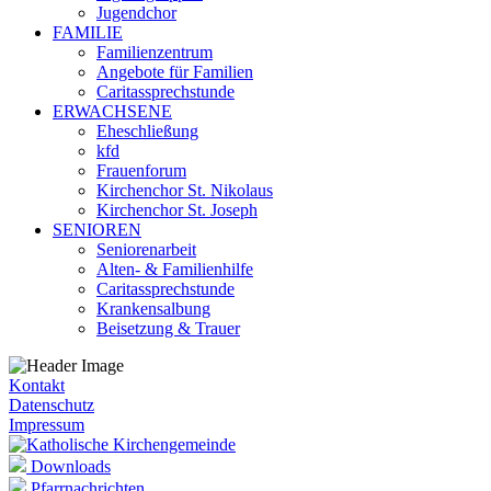
Jugendchor
FAMILIE
Familienzentrum
Angebote für Familien
Caritassprechstunde
ERWACHSENE
Eheschließung
kfd
Frauenforum
Kirchenchor St. Nikolaus
Kirchenchor St. Joseph
SENIOREN
Seniorenarbeit
Alten- & Familienhilfe
Caritassprechstunde
Krankensalbung
Beisetzung & Trauer
Kontakt
Datenschutz
Impressum
Downloads
Pfarrnachrichten