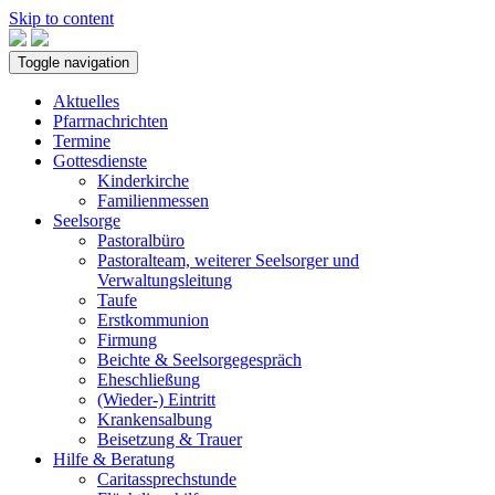
Skip to content
Toggle navigation
Aktuelles
Pfarrnachrichten
Termine
Gottesdienste
Kinderkirche
Familienmessen
Seelsorge
Pastoralbüro
Pastoralteam, weiterer Seelsorger und
Verwaltungsleitung
Taufe
Erstkommunion
Firmung
Beichte & Seelsorgegespräch
Eheschließung
(Wieder-) Eintritt
Krankensalbung
Beisetzung & Trauer
Hilfe & Beratung
Caritassprechstunde