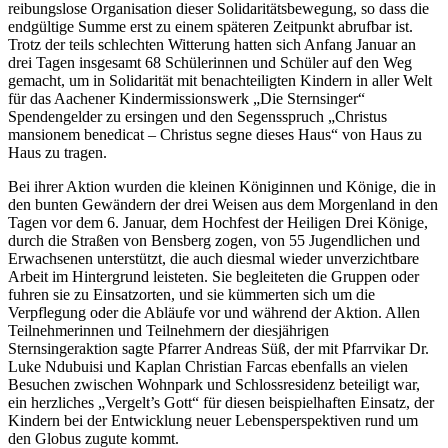
reibungslose Organisation dieser Solidaritätsbewegung, so dass die
endgültige Summe erst zu einem späteren Zeitpunkt abrufbar ist.
Trotz der teils schlechten Witterung hatten sich Anfang Januar an
drei Tagen insgesamt 68 Schülerinnen und Schüler auf den Weg
gemacht, um in Solidarität mit benachteiligten Kindern in aller Welt
für das Aachener Kindermissionswerk „Die Sternsinger“
Spendengelder zu ersingen und den Segensspruch „Christus
mansionem benedicat – Christus segne dieses Haus“ von Haus zu
Haus zu tragen.
Bei ihrer Aktion wurden die kleinen Königinnen und Könige, die in
den bunten Gewändern der drei Weisen aus dem Morgenland in den
Tagen vor dem 6. Januar, dem Hochfest der Heiligen Drei Könige,
durch die Straßen von Bensberg zogen, von 55 Jugendlichen und
Erwachsenen unterstützt, die auch diesmal wieder unverzichtbare
Arbeit im Hintergrund leisteten. Sie begleiteten die Gruppen oder
fuhren sie zu Einsatzorten, und sie kümmerten sich um die
Verpflegung oder die Abläufe vor und während der Aktion. Allen
Teilnehmerinnen und Teilnehmern der diesjährigen
Sternsingeraktion sagte Pfarrer Andreas Süß, der mit Pfarrvikar Dr.
Luke Ndubuisi und Kaplan Christian Farcas ebenfalls an vielen
Besuchen zwischen Wohnpark und Schlossresidenz beteiligt war,
ein herzliches „Vergelt’s Gott“ für diesen beispielhaften Einsatz, der
Kindern bei der Entwicklung neuer Lebensperspektiven rund um
den Globus zugute kommt.