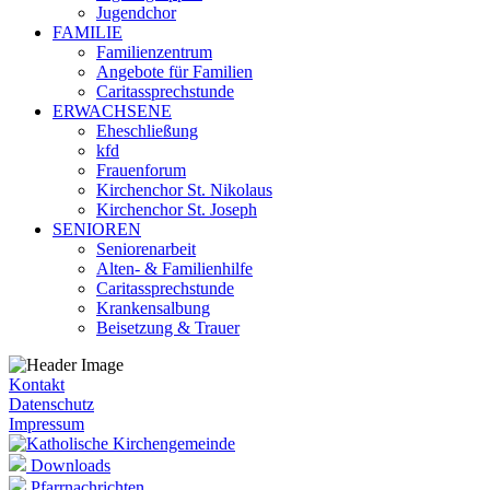
Jugendchor
FAMILIE
Familienzentrum
Angebote für Familien
Caritassprechstunde
ERWACHSENE
Eheschließung
kfd
Frauenforum
Kirchenchor St. Nikolaus
Kirchenchor St. Joseph
SENIOREN
Seniorenarbeit
Alten- & Familienhilfe
Caritassprechstunde
Krankensalbung
Beisetzung & Trauer
Kontakt
Datenschutz
Impressum
Downloads
Pfarrnachrichten