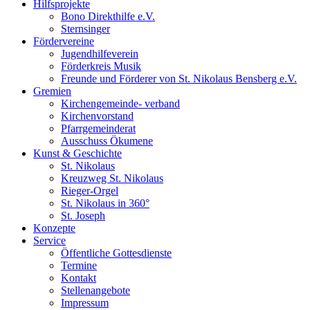
Hilfsprojekte
Bono Direkthilfe e.V.
Sternsinger
Fördervereine
Jugendhilfeverein
Förderkreis Musik
Freunde und Förderer von St. Nikolaus Bensberg e.V.
Gremien
Kirchengemeinde- verband
Kirchenvorstand
Pfarrgemeinderat
Ausschuss Ökumene
Kunst & Geschichte
St. Nikolaus
Kreuzweg St. Nikolaus
Rieger-Orgel
St. Nikolaus in 360°
St. Joseph
Konzepte
Service
Öffentliche Gottesdienste
Termine
Kontakt
Stellenangebote
Impressum