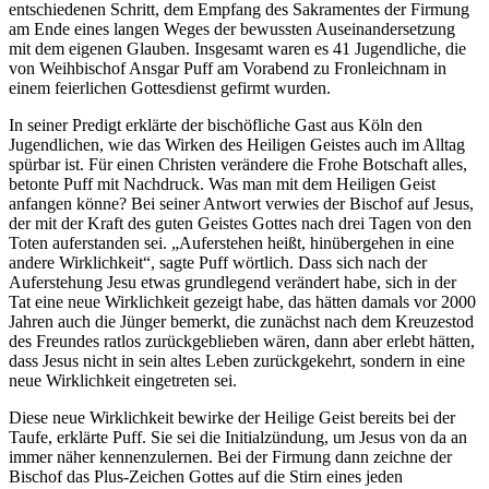
entschiedenen Schritt, dem Empfang des Sakramentes der Firmung
am Ende eines langen Weges der bewussten Auseinandersetzung
mit dem eigenen Glauben. Insgesamt waren es 41 Jugendliche, die
von Weihbischof Ansgar Puff am Vorabend zu Fronleichnam in
einem feierlichen Gottesdienst gefirmt wurden.
In seiner Predigt erklärte der bischöfliche Gast aus Köln den
Jugendlichen, wie das Wirken des Heiligen Geistes auch im Alltag
spürbar ist. Für einen Christen verändere die Frohe Botschaft alles,
betonte Puff mit Nachdruck. Was man mit dem Heiligen Geist
anfangen könne? Bei seiner Antwort verwies der Bischof auf Jesus,
der mit der Kraft des guten Geistes Gottes nach drei Tagen von den
Toten auferstanden sei. „Auferstehen heißt, hinübergehen in eine
andere Wirklichkeit“, sagte Puff wörtlich. Dass sich nach der
Auferstehung Jesu etwas grundlegend verändert habe, sich in der
Tat eine neue Wirklichkeit gezeigt habe, das hätten damals vor 2000
Jahren auch die Jünger bemerkt, die zunächst nach dem Kreuzestod
des Freundes ratlos zurückgeblieben wären, dann aber erlebt hätten,
dass Jesus nicht in sein altes Leben zurückgekehrt, sondern in eine
neue Wirklichkeit eingetreten sei.
Diese neue Wirklichkeit bewirke der Heilige Geist bereits bei der
Taufe, erklärte Puff. Sie sei die Initialzündung, um Jesus von da an
immer näher kennenzulernen. Bei der Firmung dann zeichne der
Bischof das Plus-Zeichen Gottes auf die Stirn eines jeden