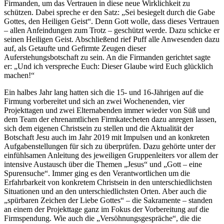
Firmanden, um das Vertrauen in diese neue Wirklichkeit zu
schützen. Dabei spreche er den Satz: „Sei besiegelt durch die Gabe
Gottes, den Heiligen Geist“. Denn Gott wolle, dass dieses Vertrauen
– allen Anfeindungen zum Trotz – geschützt werde. Dazu schicke er
seinen Heiligen Geist. Abschließend rief Puff alle Anwesenden dazu
auf, als Getaufte und Gefirmte Zeugen dieser
Auferstehungsbotschaft zu sein. An die Firmanden gerichtet sagte
er: „Und ich verspreche Euch: Dieser Glaube wird Euch glücklich
machen!“
Ein halbes Jahr lang hatten sich die 15- und 16-Jährigen auf die
Firmung vorbereitet und sich an zwei Wochenenden, vier
Projekttagen und zwei Elternabenden immer wieder von Süß und
dem Team der ehrenamtlichen Firmkatecheten dazu anregen lassen,
sich dem eigenen Christsein zu stellen und die Aktualität der
Botschaft Jesu auch im Jahr 2019 mit Impulsen und an konkreten
Aufgabenstellungen für sich zu überprüfen. Dazu gehörte unter der
einfühlsamen Anleitung des jeweiligen Gruppenleiters vor allem der
intensive Austausch über die Themen „Jesus“ und „Gott – eine
Spurensuche“. Immer ging es den Verantwortlichen um die
Erfahrbarkeit von konkretem Christsein in den unterschiedlichsten
Situationen und an den unterschiedlichsten Orten. Aber auch die
„spürbaren Zeichen der Liebe Gottes“ – die Sakramente – standen
an einem der Projekttage ganz im Fokus der Vorbereitung auf die
Firmspendung. Wie auch die „Versöhnungsgespräche“, die die