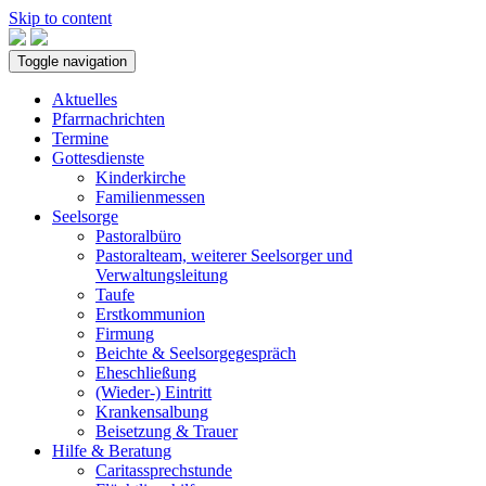
Skip to content
Toggle navigation
Aktuelles
Pfarrnachrichten
Termine
Gottesdienste
Kinderkirche
Familienmessen
Seelsorge
Pastoralbüro
Pastoralteam, weiterer Seelsorger und
Verwaltungsleitung
Taufe
Erstkommunion
Firmung
Beichte & Seelsorgegespräch
Eheschließung
(Wieder-) Eintritt
Krankensalbung
Beisetzung & Trauer
Hilfe & Beratung
Caritassprechstunde