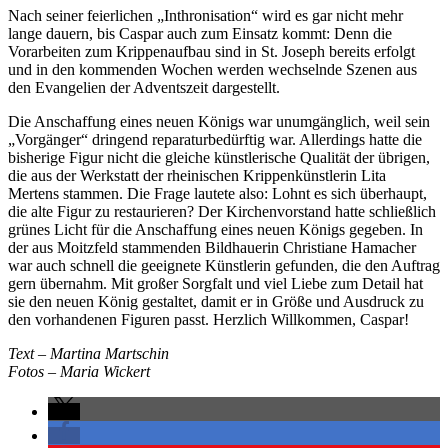
Nach seiner feierlichen „Inthronisation“ wird es gar nicht mehr
lange dauern, bis Caspar auch zum Einsatz kommt: Denn die
Vorarbeiten zum Krippenaufbau sind in St. Joseph bereits erfolgt
und in den kommenden Wochen werden wechselnde Szenen aus
den Evangelien der Adventszeit dargestellt.
Die Anschaffung eines neuen Königs war unumgänglich, weil sein
„Vorgänger“ dringend reparaturbedürftig war. Allerdings hatte die
bisherige Figur nicht die gleiche künstlerische Qualität der übrigen,
die aus der Werkstatt der rheinischen Krippenkünstlerin Lita
Mertens stammen. Die Frage lautete also: Lohnt es sich überhaupt,
die alte Figur zu restaurieren? Der Kirchenvorstand hatte schließlich
grünes Licht für die Anschaffung eines neuen Königs gegeben. In
der aus Moitzfeld stammenden Bildhauerin Christiane Hamacher
war auch schnell die geeignete Künstlerin gefunden, die den Auftrag
gern übernahm. Mit großer Sorgfalt und viel Liebe zum Detail hat
sie den neuen König gestaltet, damit er in Größe und Ausdruck zu
den vorhandenen Figuren passt. Herzlich Willkommen, Caspar!
Text – Martina Martschin
Fotos – Maria Wickert