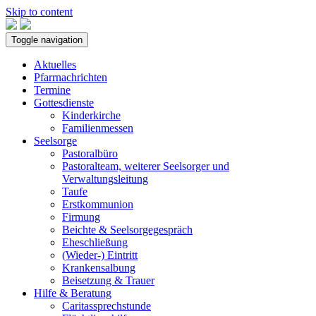
Skip to content
Toggle navigation
Aktuelles
Pfarrnachrichten
Termine
Gottesdienste
Kinderkirche
Familienmessen
Seelsorge
Pastoralbüro
Pastoralteam, weiterer Seelsorger und
Verwaltungsleitung
Taufe
Erstkommunion
Firmung
Beichte & Seelsorgegespräch
Eheschließung
(Wieder-) Eintritt
Krankensalbung
Beisetzung & Trauer
Hilfe & Beratung
Caritassprechstunde