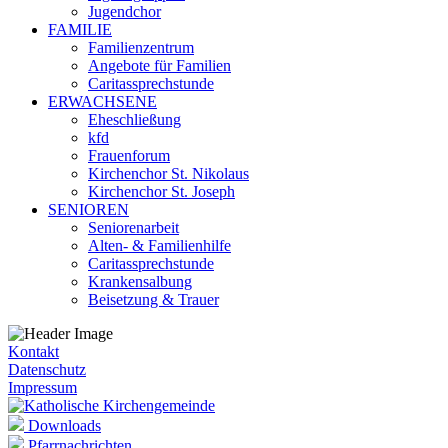
Jugendchor
FAMILIE
Familienzentrum
Angebote für Familien
Caritassprechstunde
ERWACHSENE
Eheschließung
kfd
Frauenforum
Kirchenchor St. Nikolaus
Kirchenchor St. Joseph
SENIOREN
Seniorenarbeit
Alten- & Familienhilfe
Caritassprechstunde
Krankensalbung
Beisetzung & Trauer
Kontakt
Datenschutz
Impressum
Downloads
Pfarrnachrichten