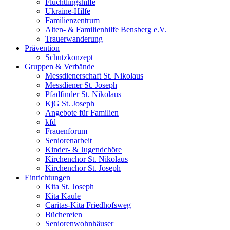
Flüchtlingshilfe
Ukraine-Hilfe
Familienzentrum
Alten- & Familienhilfe Bensberg e.V.
Trauerwanderung
Prävention
Schutzkonzept
Gruppen & Verbände
Messdienerschaft St. Nikolaus
Messdiener St. Joseph
Pfadfinder St. Nikolaus
KjG St. Joseph
Angebote für Familien
kfd
Frauenforum
Seniorenarbeit
Kinder- & Jugendchöre
Kirchenchor St. Nikolaus
Kirchenchor St. Joseph
Einrichtungen
Kita St. Joseph
Kita Kaule
Caritas-Kita Friedhofsweg
Büchereien
Seniorenwohnhäuser