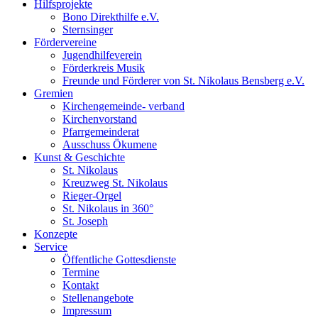
Hilfsprojekte
Bono Direkthilfe e.V.
Sternsinger
Fördervereine
Jugendhilfeverein
Förderkreis Musik
Freunde und Förderer von St. Nikolaus Bensberg e.V.
Gremien
Kirchengemeinde- verband
Kirchenvorstand
Pfarrgemeinderat
Ausschuss Ökumene
Kunst & Geschichte
St. Nikolaus
Kreuzweg St. Nikolaus
Rieger-Orgel
St. Nikolaus in 360°
St. Joseph
Konzepte
Service
Öffentliche Gottesdienste
Termine
Kontakt
Stellenangebote
Impressum