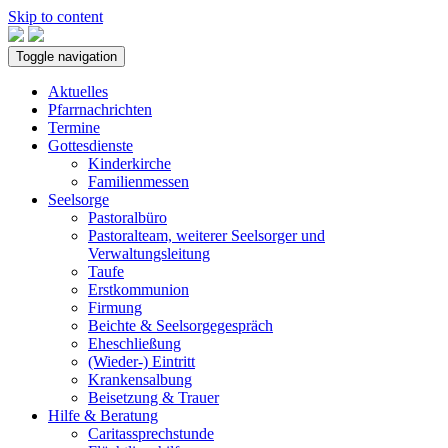
Skip to content
Toggle navigation
Aktuelles
Pfarrnachrichten
Termine
Gottesdienste
Kinderkirche
Familienmessen
Seelsorge
Pastoralbüro
Pastoralteam, weiterer Seelsorger und
Verwaltungsleitung
Taufe
Erstkommunion
Firmung
Beichte & Seelsorgegespräch
Eheschließung
(Wieder-) Eintritt
Krankensalbung
Beisetzung & Trauer
Hilfe & Beratung
Caritassprechstunde