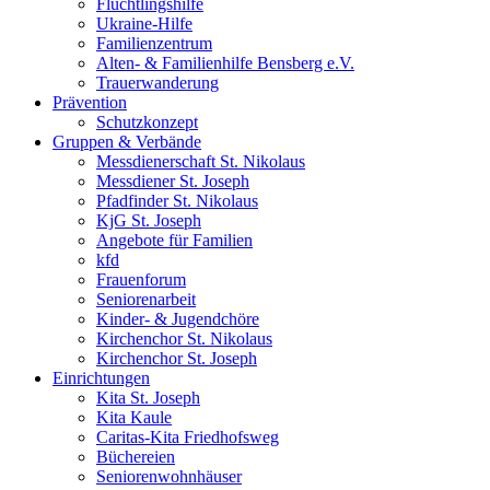
Flüchtlingshilfe
Ukraine-Hilfe
Familienzentrum
Alten- & Familienhilfe Bensberg e.V.
Trauerwanderung
Prävention
Schutzkonzept
Gruppen & Verbände
Messdienerschaft St. Nikolaus
Messdiener St. Joseph
Pfadfinder St. Nikolaus
KjG St. Joseph
Angebote für Familien
kfd
Frauenforum
Seniorenarbeit
Kinder- & Jugendchöre
Kirchenchor St. Nikolaus
Kirchenchor St. Joseph
Einrichtungen
Kita St. Joseph
Kita Kaule
Caritas-Kita Friedhofsweg
Büchereien
Seniorenwohnhäuser