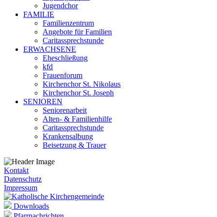
Jugendchor
FAMILIE
Familienzentrum
Angebote für Familien
Caritassprechstunde
ERWACHSENE
Eheschließung
kfd
Frauenforum
Kirchenchor St. Nikolaus
Kirchenchor St. Joseph
SENIOREN
Seniorenarbeit
Alten- & Familienhilfe
Caritassprechstunde
Krankensalbung
Beisetzung & Trauer
Kontakt
Datenschutz
Impressum
Downloads
Pfarrnachrichten