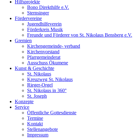
Hilfsprojekte
Bono Direkthilfe e.V.
Sternsinger
Fördervereine
Jugendhilfeverein
Förderkreis Musik
Freunde und Förderer von St. Nikolaus Bensberg e.V.
Gremien
Kirchengemeinde- verband
Kirchenvorstand
Pfarrgemeinderat
Ausschuss Ökumene
Kunst & Geschichte
St. Nikolaus
Kreuzweg St. Nikolaus
Rieger-Orgel
St. Nikolaus in 360°
St. Joseph
Konzepte
Service
Öffentliche Gottesdienste
Termine
Kontakt
Stellenangebote
Impressum