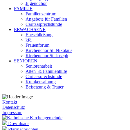
Jugendchor
FAMILIE
Familienzentrum
Angebote für Familien
Caritassprechstunde
ERWACHSENE
Eheschließung
kfd
Frauenforum
Kirchenchor St. Nikolaus
Kirchenchor St. Joseph
SENIOREN
Seniorenarbeit
Alten- & Familienhilfe
Caritassprechstunde
Krankensalbung
Beisetzung & Trauer
Kontakt
Datenschutz
Impressum
Downloads
Pfarrnachrichten