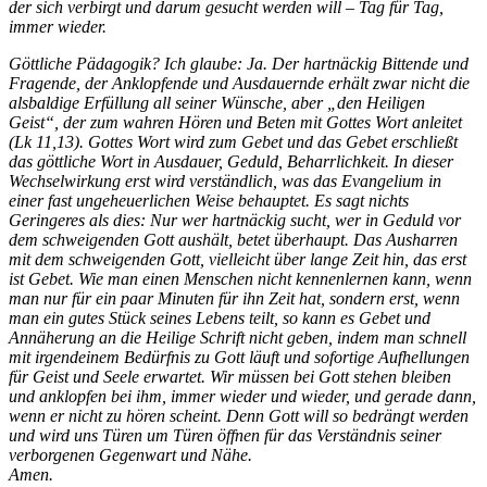
der sich verbirgt und darum gesucht werden will – Tag für Tag,
immer wieder.
Göttliche Pädagogik? Ich glaube: Ja. Der hartnäckig Bittende und
Fragende, der Anklopfende und Ausdauernde erhält zwar nicht die
alsbaldige Erfüllung all seiner Wünsche, aber „den Heiligen
Geist“, der zum wahren Hören und Beten mit Gottes Wort anleitet
(Lk 11,13). Gottes Wort wird zum Gebet und das Gebet erschließt
das göttliche Wort in Ausdauer, Geduld, Beharrlichkeit. In dieser
Wechselwirkung erst wird verständlich, was das Evangelium in
einer fast ungeheuerlichen Weise behauptet. Es sagt nichts
Geringeres als dies: Nur wer hartnäckig sucht, wer in Geduld vor
dem schweigenden Gott aushält, betet überhaupt. Das Ausharren
mit dem schweigenden Gott, vielleicht über lange Zeit hin, das erst
ist Gebet. Wie man einen Menschen nicht kennenlernen kann, wenn
man nur für ein paar Minuten für ihn Zeit hat, sondern erst, wenn
man ein gutes Stück seines Lebens teilt, so kann es Gebet und
Annäherung an die Heilige Schrift nicht geben, indem man schnell
mit irgendeinem Bedürfnis zu Gott läuft und sofortige Aufhellungen
für Geist und Seele erwartet. Wir müssen bei Gott stehen bleiben
und anklopfen bei ihm, immer wieder und wieder, und gerade dann,
wenn er nicht zu hören scheint. Denn Gott will so bedrängt werden
und wird uns Türen um Türen öffnen für das Verständnis seiner
verborgenen Gegenwart und Nähe.
Amen.