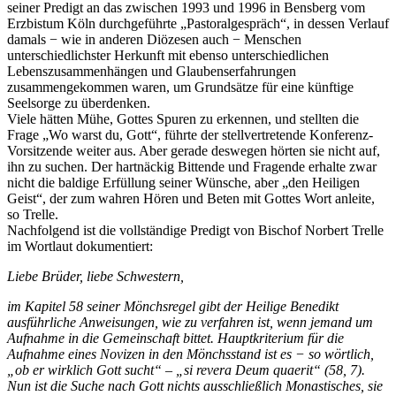
seiner Predigt an das zwischen 1993 und 1996 in Bensberg vom
Erzbistum Köln durchgeführte „Pastoralgespräch“, in dessen Verlauf
damals − wie in anderen Diözesen auch − Menschen
unterschiedlichster Herkunft mit ebenso unterschiedlichen
Lebenszusammenhängen und Glaubenserfahrungen
zusammengekommen waren, um Grundsätze für eine künftige
Seelsorge zu überdenken.
Viele hätten Mühe, Gottes Spuren zu erkennen, und stellten die
Frage „Wo warst du, Gott“, führte der stellvertretende Konferenz-
Vorsitzende weiter aus. Aber gerade deswegen hörten sie nicht auf,
ihn zu suchen. Der hartnäckig Bittende und Fragende erhalte zwar
nicht die baldige Erfüllung seiner Wünsche, aber „den Heiligen
Geist“, der zum wahren Hören und Beten mit Gottes Wort anleite,
so Trelle.
Nachfolgend ist die vollständige Predigt von Bischof Norbert Trelle
im Wortlaut dokumentiert:
Liebe Brüder, liebe Schwestern,
im Kapitel 58 seiner Mönchsregel gibt der Heilige Benedikt
ausführliche Anweisungen, wie zu verfahren ist, wenn jemand um
Aufnahme in die Gemeinschaft bittet. Hauptkriterium für die
Aufnahme eines Novizen in den Mönchsstand ist es − so wörtlich,
„ob er wirklich Gott sucht“ – „si revera Deum quaerit“ (58, 7).
Nun ist die Suche nach Gott nichts ausschließlich Monastisches, sie