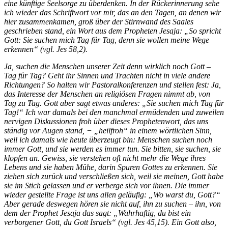
eine künftige Seelsorge zu überdenken. In der Rückerinnerung sehe
ich wieder das Schriftwort vor mir, das an den Tagen, an denen wir
hier zusammenkamen, groß über der Stirnwand des Saales
geschrieben stand, ein Wort aus dem Propheten Jesaja: „So spricht
Gott: Sie suchen mich Tag für Tag, denn sie wollen meine Wege
erkennen“ (vgl. Jes 58,2).
Ja, suchen die Menschen unserer Zeit denn wirklich noch Gott –
Tag für Tag? Geht ihr Sinnen und Trachten nicht in viele andere
Richtungen? So halten wir Pastoralkonferenzen und stellen fest: Ja,
das Interesse der Menschen an religiösen Fragen nimmt ab, von
Tag zu Tag. Gott aber sagt etwas anderes: „Sie suchen mich Tag für
Tag!“ Ich war damals bei den manchmal ermüdenden und zuweilen
nervigen Diskussionen froh über dieses Prophetenwort, das uns
ständig vor Augen stand, − „heilfroh“ in einem wörtlichen Sinn,
weil ich damals wie heute überzeugt bin: Menschen suchen noch
immer Gott, und sie werden es immer tun. Sie bitten, sie suchen, sie
klopfen an. Gewiss, sie verstehen oft nicht mehr die Wege ihres
Lebens und sie haben Mühe, darin Spuren Gottes zu erkennen. Sie
ziehen sich zurück und verschließen sich, weil sie meinen, Gott habe
sie im Stich gelassen und er verberge sich vor ihnen. Die immer
wieder gestellte Frage ist uns allen geläufig: „Wo warst du, Gott?“
Aber gerade deswegen hören sie nicht auf, ihn zu suchen – ihn, von
dem der Prophet Jesaja das sagt: „Wahrhaftig, du bist ein
verborgener Gott, du Gott Israels“ (vgl. Jes 45,15). Ein Gott also,