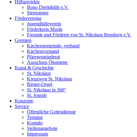
Hilfsprojekte
Bono Direkthilfe e.V.
Sternsinger
Fördervereine
Jugendhilfeverein
Förderkreis Musik
Freunde und Förderer von St. Nikolaus Bensberg e.V.
Gremien
Kirchengemeinde- verband
Kirchenvorstand
Pfarrgemeinderat
Ausschuss Ökumene
Kunst & Geschichte
St. Nikolaus
Kreuzweg St. Nikolaus
Rieger-Orgel
St. Nikolaus in 360°
St. Joseph
Konzepte
Service
Öffentliche Gottesdienste
Termine
Kontakt
Stellenangebote
Impressum