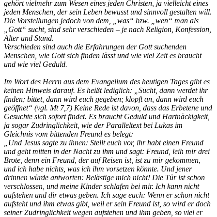
gehört vielmehr zum Wesen eines jeden Christen, ja vielleicht eines
jeden Menschen, der sein Leben bewusst und sinnvoll gestalten will.
Die Vorstellungen jedoch von dem, „was“ bzw. „wen“ man als
„Gott“ sucht, sind sehr verschieden – je nach Religion, Konfession,
Alter und Stand.
Verschieden sind auch die Erfahrungen der Gott suchenden
Menschen, wie Gott sich finden lässt und wie viel Zeit es braucht
und wie viel Geduld.
Im Wort des Herrn aus dem Evangelium des heutigen Tages gibt es
keinen Hinweis darauf. Es heißt lediglich: „Sucht, dann werdet ihr
finden; bittet, dann wird euch gegeben; klopft an, dann wird euch
geöffnet“ (vgl. Mt 7,7) Keine Rede ist davon, dass das Erbetene und
Gesuchte sich sofort findet. Es braucht Geduld und Hartnäckigkeit,
ja sogar Zudringlichkeit, wie der Paralleltext bei Lukas im
Gleichnis vom bittenden Freund es belegt:
„Und Jesus sagte zu ihnen: Stellt euch vor, ihr habt einen Freund
und geht mitten in der Nacht zu ihm und sagt: Freund, leih mir drei
Brote, denn ein Freund, der auf Reisen ist, ist zu mir gekommen,
und ich habe nichts, was ich ihm vorsetzen könnte. Und jener
drinnen würde antworten: Belästige mich nicht! Die Tür ist schon
verschlossen, und meine Kinder schlafen bei mir. Ich kann nicht
aufstehen und dir etwas geben. Ich sage euch: Wenn er schon nicht
aufsteht und ihm etwas gibt, weil er sein Freund ist, so wird er doch
seiner Zudringlichkeit wegen aufstehen und ihm geben, so viel er