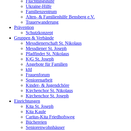
Flüchtlingshilfe
Ukraine-Hilfe
Familienzentrum
Alten- & Familienhilfe Bensberg e.V.
Trauerwanderung
Prävention
Schutzkonzept
Gruppen & Verbände
Messdienerschaft St. Nikolaus
Messdiener St. Joseph
Pfadfinder St. Nikolaus
KjG St. Joseph
Angebote für Familien
kfd
Frauenforum
Seniorenarbeit
Kinder- & Jugendchöre
Kirchenchor St. Nikolaus
Kirchenchor St. Joseph
Einrichtungen
Kita St. Joseph
Kita Kaule
Caritas-Kita Friedhofsweg
Büchereien
Seniorenwohnhäuser