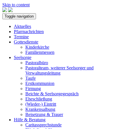
Skip to content
Toggle navigation
Aktuelles
Pfarrnachrichten
Termine
Gottesdienste
Kinderkirche
Familienmessen
Seelsorge
Pastoralbüro
Pastoralteam, weiterer Seelsorger und
Verwaltungsleitung
Taufe
Erstkommunion
Firmung
Beichte & Seelsorgegespräch
Eheschließung
(Wieder-) Eintritt
Krankensalbung
Beisetzung & Trauer
Hilfe & Beratung
Caritassprechstunde