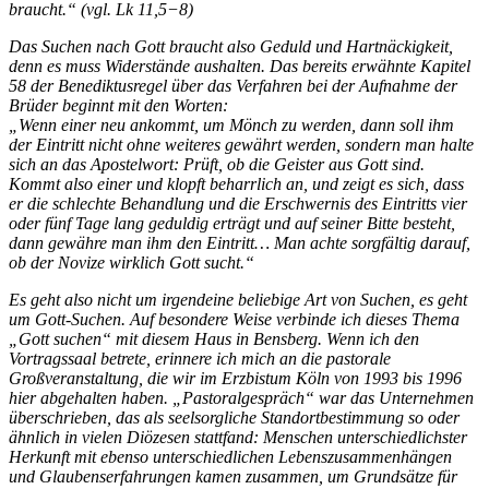
braucht.“ (vgl. Lk 11,5−8)
Das Suchen nach Gott braucht also Geduld und Hartnäckigkeit,
denn es muss Widerstände aushalten. Das bereits erwähnte Kapitel
58 der Benediktusregel über das Verfahren bei der Aufnahme der
Brüder beginnt mit den Worten:
„Wenn einer neu ankommt, um Mönch zu werden, dann soll ihm
der Eintritt nicht ohne weiteres gewährt werden, sondern man halte
sich an das Apostelwort: Prüft, ob die Geister aus Gott sind.
Kommt also einer und klopft beharrlich an, und zeigt es sich, dass
er die schlechte Behandlung und die Erschwernis des Eintritts vier
oder fünf Tage lang geduldig erträgt und auf seiner Bitte besteht,
dann gewähre man ihm den Eintritt… Man achte sorgfältig darauf,
ob der Novize wirklich Gott sucht.“
Es geht also nicht um irgendeine beliebige Art von Suchen, es geht
um Gott-Suchen. Auf besondere Weise verbinde ich dieses Thema
„Gott suchen“ mit diesem Haus in Bensberg. Wenn ich den
Vortragssaal betrete, erinnere ich mich an die pastorale
Großveranstaltung, die wir im Erzbistum Köln von 1993 bis 1996
hier abgehalten haben. „Pastoralgespräch“ war das Unternehmen
überschrieben, das als seelsorgliche Standortbestimmung so oder
ähnlich in vielen Diözesen stattfand: Menschen unterschiedlichster
Herkunft mit ebenso unterschiedlichen Lebenszusammenhängen
und Glaubenserfahrungen kamen zusammen, um Grundsätze für