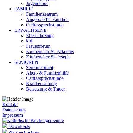
Jugendchor
FAMILIE
Familienzentrum
Angebote für Familien
Caritassprechstunde
ERWACHSENE
Eheschließung
kfd
Frauenforum
Kirchenchor St. Nikolaus
Kirchenchor St. Joseph
SENIOREN
Seniorenarbeit
Alten- & Familienhilfe
Caritassprechstunde
Krankensalbung
Beisetzung & Trauer
Kontakt
Datenschutz
Impressum
Downloads
Pfarrnachrichten