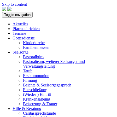
Skip to content
Toggle navigation
Aktuelles
Pfarrnachrichten
Termine
Gottesdienste
Kinderkirche
Familienmessen
Seelsorge
Pastoralbüro
Pastoralteam, weiterer Seelsorger und
Verwaltungsleitung
Taufe
Erstkommunion
Firmung
Beichte & Seelsorgegespräch
Eheschließung
(Wieder-) Eintritt
Krankensalbung
Beisetzung & Trauer
Hilfe & Beratung
Caritassprechstunde