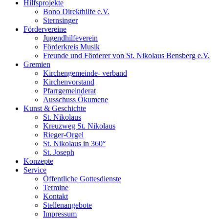
Hilfsprojekte
Bono Direkthilfe e.V.
Sternsinger
Fördervereine
Jugendhilfeverein
Förderkreis Musik
Freunde und Förderer von St. Nikolaus Bensberg e.V.
Gremien
Kirchengemeinde- verband
Kirchenvorstand
Pfarrgemeinderat
Ausschuss Ökumene
Kunst & Geschichte
St. Nikolaus
Kreuzweg St. Nikolaus
Rieger-Orgel
St. Nikolaus in 360°
St. Joseph
Konzepte
Service
Öffentliche Gottesdienste
Termine
Kontakt
Stellenangebote
Impressum