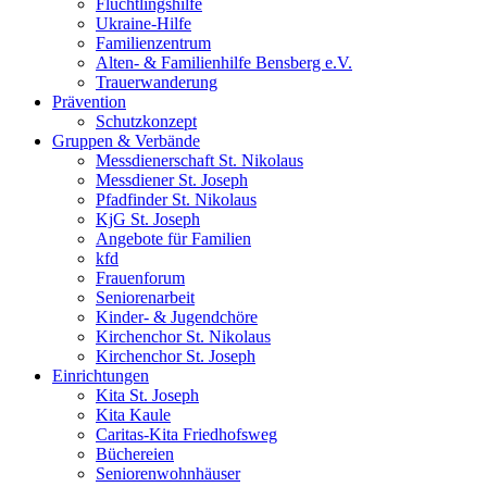
Flüchtlingshilfe
Ukraine-Hilfe
Familienzentrum
Alten- & Familienhilfe Bensberg e.V.
Trauerwanderung
Prävention
Schutzkonzept
Gruppen & Verbände
Messdienerschaft St. Nikolaus
Messdiener St. Joseph
Pfadfinder St. Nikolaus
KjG St. Joseph
Angebote für Familien
kfd
Frauenforum
Seniorenarbeit
Kinder- & Jugendchöre
Kirchenchor St. Nikolaus
Kirchenchor St. Joseph
Einrichtungen
Kita St. Joseph
Kita Kaule
Caritas-Kita Friedhofsweg
Büchereien
Seniorenwohnhäuser