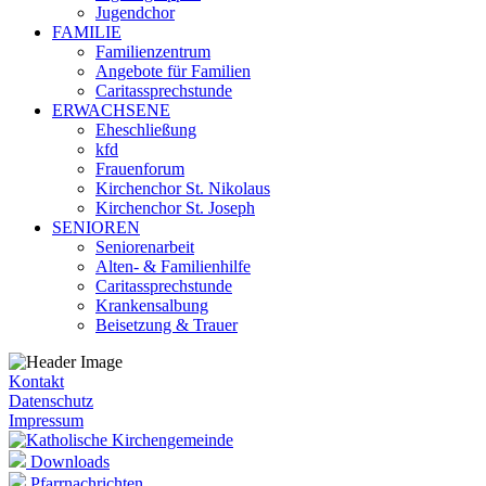
Jugendchor
FAMILIE
Familienzentrum
Angebote für Familien
Caritassprechstunde
ERWACHSENE
Eheschließung
kfd
Frauenforum
Kirchenchor St. Nikolaus
Kirchenchor St. Joseph
SENIOREN
Seniorenarbeit
Alten- & Familienhilfe
Caritassprechstunde
Krankensalbung
Beisetzung & Trauer
Kontakt
Datenschutz
Impressum
Downloads
Pfarrnachrichten