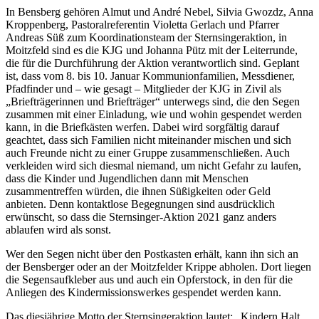
In Bensberg gehören Almut und André Nebel, Silvia Gwozdz, Anna
Kroppenberg, Pastoralreferentin Violetta Gerlach und Pfarrer
Andreas Süß zum Koordinationsteam der Sternsingeraktion, in
Moitzfeld sind es die KJG und Johanna Pütz mit der Leiterrunde,
die für die Durchführung der Aktion verantwortlich sind. Geplant
ist, dass vom 8. bis 10. Januar Kommunionfamilien, Messdiener,
Pfadfinder und – wie gesagt – Mitglieder der KJG in Zivil als
„Briefträgerinnen und Briefträger“ unterwegs sind, die den Segen
zusammen mit einer Einladung, wie und wohin gespendet werden
kann, in die Briefkästen werfen. Dabei wird sorgfältig darauf
geachtet, dass sich Familien nicht miteinander mischen und sich
auch Freunde nicht zu einer Gruppe zusammenschließen. Auch
verkleiden wird sich diesmal niemand, um nicht Gefahr zu laufen,
dass die Kinder und Jugendlichen dann mit Menschen
zusammentreffen würden, die ihnen Süßigkeiten oder Geld
anbieten. Denn kontaktlose Begegnungen sind ausdrücklich
erwünscht, so dass die Sternsinger-Aktion 2021 ganz anders
ablaufen wird als sonst.
Wer den Segen nicht über den Postkasten erhält, kann ihn sich an
der Bensberger oder an der Moitzfelder Krippe abholen. Dort liegen
die Segensaufkleber aus und auch ein Opferstock, in den für die
Anliegen des Kindermissionswerkes gespendet werden kann.
Das diesjährige Motto der Sternsingeraktion lautet: „Kindern Halt