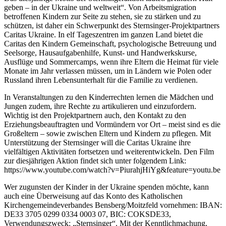
geben – in der Ukraine und weltweit“. Von Arbeitsmigration
betroffenen Kindern zur Seite zu stehen, sie zu stärken und zu
schützen, ist daher ein Schwerpunkt des Sternsinger-Projektpartners
Caritas Ukraine. In elf Tageszentren im ganzen Land bietet die
Caritas den Kindern Gemeinschaft, psychologische Betreuung und
Seelsorge, Hausaufgabenhilfe, Kunst- und Handwerkskurse,
Ausflüge und Sommercamps, wenn ihre Eltern die Heimat für viele
Monate im Jahr verlassen müssen, um in Ländern wie Polen oder
Russland ihren Lebensunterhalt für die Familie zu verdienen.
In Veranstaltungen zu den Kinderrechten lernen die Mädchen und
Jungen zudem, ihre Rechte zu artikulieren und einzufordern.
Wichtig ist den Projektpartnern auch, den Kontakt zu den
Erziehungsbeauftragten und Vormündern vor Ort – meist sind es die
Großeltern – sowie zwischen Eltern und Kindern zu pflegen. Mit
Unterstützung der Sternsinger will die Caritas Ukraine ihre
vielfältigen Aktivitäten fortsetzen und weiterentwickeln. Den Film
zur diesjährigen Aktion findet sich unter folgendem Link:
https://www.youtube.com/watch?v=PiurahjHiYg&feature=youtu.be
Wer zugunsten der Kinder in der Ukraine spenden möchte, kann
auch eine Überweisung auf das Konto des Katholischen
Kirchengemeindeverbandes Bensberg/Moitzfeld vornehmen: IBAN:
DE33 3705 0299 0334 0003 07, BIC: COKSDE33,
Verwendungszweck: „Sternsinger“. Mit der Kenntlichmachung,