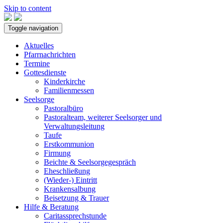
Skip to content
Toggle navigation
Aktuelles
Pfarrnachrichten
Termine
Gottesdienste
Kinderkirche
Familienmessen
Seelsorge
Pastoralbüro
Pastoralteam, weiterer Seelsorger und
Verwaltungsleitung
Taufe
Erstkommunion
Firmung
Beichte & Seelsorgegespräch
Eheschließung
(Wieder-) Eintritt
Krankensalbung
Beisetzung & Trauer
Hilfe & Beratung
Caritassprechstunde