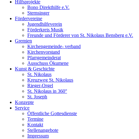
Hilfsprojekte
Bono Direkthilfe e.V.
Sternsinger
Fördervereine
Jugendhilfeverein
Förderkreis Musik
Freunde und Förderer von St. Nikolaus Bensberg e.V.
Gremien
Kirchengemeinde- verband
Kirchenvorstand
Pfarrgemeinderat
Ausschuss Ökumene
Kunst & Geschichte
St. Nikolaus
Kreuzweg St. Nikolaus
Rieger-Orgel
St. Nikolaus in 360°
St. Joseph
Konzepte
Service
Öffentliche Gottesdienste
Termine
Kontakt
Stellenangebote
Impressum