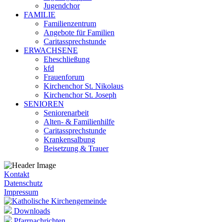
Jugendchor
FAMILIE
Familienzentrum
Angebote für Familien
Caritassprechstunde
ERWACHSENE
Eheschließung
kfd
Frauenforum
Kirchenchor St. Nikolaus
Kirchenchor St. Joseph
SENIOREN
Seniorenarbeit
Alten- & Familienhilfe
Caritassprechstunde
Krankensalbung
Beisetzung & Trauer
Kontakt
Datenschutz
Impressum
Downloads
Pfarrnachrichten