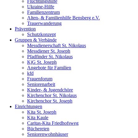
Flüchtlingshilfe
Ukraine-Hilfe
Familienzentrum
Alten- & Familienhilfe Bensberg e.V.
Trauerwanderung
Prävention
Schutzkonzept
Gruppen & Verbände
Messdienerschaft St. Nikolaus
Messdiener St. Joseph
Pfadfinder St. Nikolaus
KjG St. Joseph
Angebote für Familien
kfd
Frauenforum
Seniorenarbeit
Kinder- & Jugendchöre
Kirchenchor St. Nikolaus
Kirchenchor St. Joseph
Einrichtungen
Kita St. Joseph
Kita Kaule
Caritas-Kita Friedhofsweg
Büchereien
Seniorenwohnhäuser