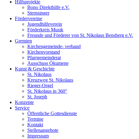
Hilfsprojekte
Bono Direkthilfe e.V.
Sternsinger
Fördervereine
Jugendhilfeverein
Förderkreis Musik
Freunde und Förderer von St. Nikolaus Bensberg e.V.
Gremien
Kirchengemeinde- verband
Kirchenvorstand
Pfarrgemeinderat
Ausschuss Ökumene
Kunst & Geschichte
St. Nikolaus
Kreuzweg St. Nikolaus
Rieger-Orgel
St. Nikolaus in 360°
St. Joseph
Konzepte
Service
Öffentliche Gottesdienste
Termine
Kontakt
Stellenangebote
Impressum