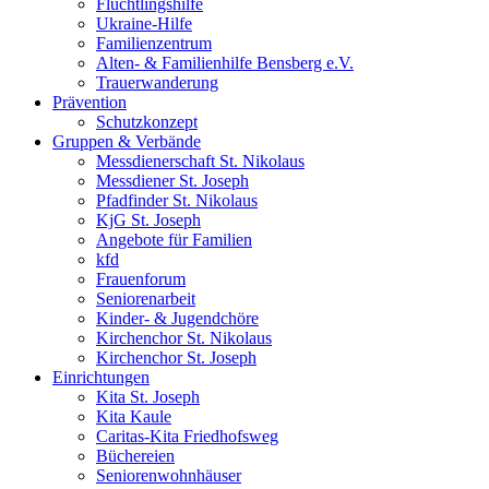
Flüchtlingshilfe
Ukraine-Hilfe
Familienzentrum
Alten- & Familienhilfe Bensberg e.V.
Trauerwanderung
Prävention
Schutzkonzept
Gruppen & Verbände
Messdienerschaft St. Nikolaus
Messdiener St. Joseph
Pfadfinder St. Nikolaus
KjG St. Joseph
Angebote für Familien
kfd
Frauenforum
Seniorenarbeit
Kinder- & Jugendchöre
Kirchenchor St. Nikolaus
Kirchenchor St. Joseph
Einrichtungen
Kita St. Joseph
Kita Kaule
Caritas-Kita Friedhofsweg
Büchereien
Seniorenwohnhäuser