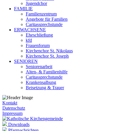
Jugendchor
FAMILIE
Familienzentrum
Angebote für Familien
Caritassprechstunde
ERWACHSENE
Eheschließung
kfd
Frauenforum
Kirchenchor St. Nikolaus
Kirchenchor St. Joseph
SENIOREN
Seniorenarbeit
Alten- & Familienhilfe
Caritassprechstunde
Krankensalbung
Beisetzung & Trauer
Kontakt
Datenschutz
Impressum
Downloads
Pfarrnachrichten