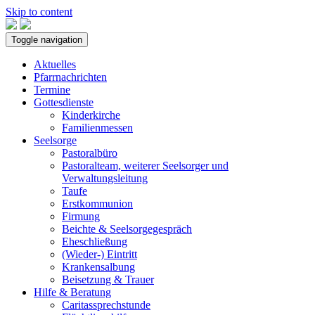
Skip to content
Toggle navigation
Aktuelles
Pfarrnachrichten
Termine
Gottesdienste
Kinderkirche
Familienmessen
Seelsorge
Pastoralbüro
Pastoralteam, weiterer Seelsorger und
Verwaltungsleitung
Taufe
Erstkommunion
Firmung
Beichte & Seelsorgegespräch
Eheschließung
(Wieder-) Eintritt
Krankensalbung
Beisetzung & Trauer
Hilfe & Beratung
Caritassprechstunde