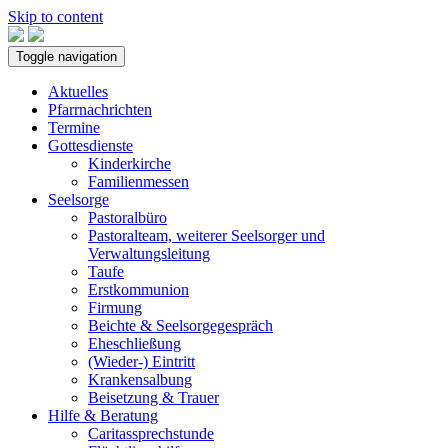
Skip to content
Toggle navigation
Aktuelles
Pfarrnachrichten
Termine
Gottesdienste
Kinderkirche
Familienmessen
Seelsorge
Pastoralbüro
Pastoralteam, weiterer Seelsorger und
Verwaltungsleitung
Taufe
Erstkommunion
Firmung
Beichte & Seelsorgegespräch
Eheschließung
(Wieder-) Eintritt
Krankensalbung
Beisetzung & Trauer
Hilfe & Beratung
Caritassprechstunde