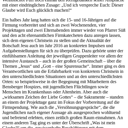
mit einer eindringlichen Zusage: „Und ich verspreche Euch: Dieser
Glaube wird Euch glücklich machen!“
Ein halbes Jahr lang hatten sich die 15- und 16-Jährigen auf die
Firmung vorbereitet und sich an zwei Wochenenden, vier
Projekttagen und zwei Elternabenden immer wieder von Pfarrer Süß
und den acht ehrenamtlichen Firmkatecheten dazu anregen lassen,
sich dem eigenen Christsein zu stellen und die Aktualität der
Botschaft Jesu auch im Jahr 2016 an konkreten Impulsen und
Aufgabenstellungen für sich zu überprüfen. Dazu gehörte unter der
einfühlsamen Anleitung der jeweiligen Gruppenleiter vor allem der
intensive Austausch – auch in der großen Gemeinschaft – über die
Themen „Jesus“ und „Gott – eine Spurensuche“. Immer ging es den
Verantwortlichen um die Erfahrbarkeit von konkretem Christsein in
den unterschiedlichsten Situationen und an den unterschiedlichsten
Orten: so beispielsweise in der Begegnung mit Mitarbeitern des
Bensberger Hospizes, mit jugendlichen Flüchtlingen sowie
Menschen im Krankenhaus oder Altenheim. Aber auch die
„wirksamen Zeichen der Liebe Gottes“ – die Sakramente – standen
an einem der Projekttage ganz im Fokus der Vorbereitung auf die
Firmspendung. Wie auch die „Versöhnungsgespräche“, die die
Jugendlichen nach eigener Aussage als ausgesprochen wohltuend
und befreiend erlebten, einen zeitlich großen Raum einnahmen. An
einem anderen Tag ging es unter der Überschrift „Was ist mein
Glaube?“ um die gewissenhafte Beschäftigung mit dem