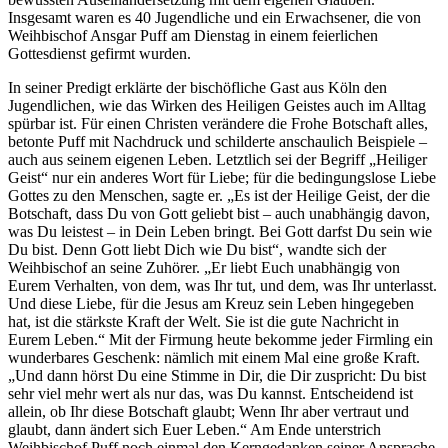
Insgesamt waren es 40 Jugendliche und ein Erwachsener, die von
Weihbischof Ansgar Puff am Dienstag in einem feierlichen
Gottesdienst gefirmt wurden.
In seiner Predigt erklärte der bischöfliche Gast aus Köln den
Jugendlichen, wie das Wirken des Heiligen Geistes auch im Alltag
spürbar ist. Für einen Christen verändere die Frohe Botschaft alles,
betonte Puff mit Nachdruck und schilderte anschaulich Beispiele –
auch aus seinem eigenen Leben. Letztlich sei der Begriff „Heiliger
Geist“ nur ein anderes Wort für Liebe; für die bedingungslose Liebe
Gottes zu den Menschen, sagte er. „Es ist der Heilige Geist, der die
Botschaft, dass Du von Gott geliebt bist – auch unabhängig davon,
was Du leistest – in Dein Leben bringt. Bei Gott darfst Du sein wie
Du bist. Denn Gott liebt Dich wie Du bist“, wandte sich der
Weihbischof an seine Zuhörer. „Er liebt Euch unabhängig von
Eurem Verhalten, von dem, was Ihr tut, und dem, was Ihr unterlasst.
Und diese Liebe, für die Jesus am Kreuz sein Leben hingegeben
hat, ist die stärkste Kraft der Welt. Sie ist die gute Nachricht in
Eurem Leben.“ Mit der Firmung heute bekomme jeder Firmling ein
wunderbares Geschenk: nämlich mit einem Mal eine große Kraft.
„Und dann hörst Du eine Stimme in Dir, die Dir zuspricht: Du bist
sehr viel mehr wert als nur das, was Du kannst. Entscheidend ist
allein, ob Ihr diese Botschaft glaubt; Wenn Ihr aber vertraut und
glaubt, dann ändert sich Euer Leben.“ Am Ende unterstrich
Weihbischof Puff noch einmal den Kerngedanken seiner Ansprache