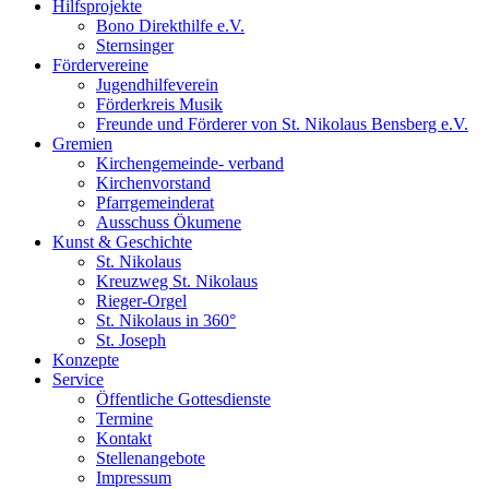
Hilfsprojekte
Bono Direkthilfe e.V.
Sternsinger
Fördervereine
Jugendhilfeverein
Förderkreis Musik
Freunde und Förderer von St. Nikolaus Bensberg e.V.
Gremien
Kirchengemeinde- verband
Kirchenvorstand
Pfarrgemeinderat
Ausschuss Ökumene
Kunst & Geschichte
St. Nikolaus
Kreuzweg St. Nikolaus
Rieger-Orgel
St. Nikolaus in 360°
St. Joseph
Konzepte
Service
Öffentliche Gottesdienste
Termine
Kontakt
Stellenangebote
Impressum