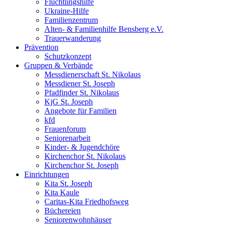
Flüchtlingshilfe
Ukraine-Hilfe
Familienzentrum
Alten- & Familienhilfe Bensberg e.V.
Trauerwanderung
Prävention
Schutzkonzept
Gruppen & Verbände
Messdienerschaft St. Nikolaus
Messdiener St. Joseph
Pfadfinder St. Nikolaus
KjG St. Joseph
Angebote für Familien
kfd
Frauenforum
Seniorenarbeit
Kinder- & Jugendchöre
Kirchenchor St. Nikolaus
Kirchenchor St. Joseph
Einrichtungen
Kita St. Joseph
Kita Kaule
Caritas-Kita Friedhofsweg
Büchereien
Seniorenwohnhäuser