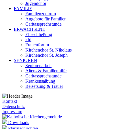
Jugendchor
FAMILIE
Familienzentrum
Angebote für Familien
Caritassprechstunde
ERWACHSENE
Eheschließung
kfd
Frauenforum
Kirchenchor St. Nikolaus
Kirchenchor St. Joseph
SENIOREN
Seniorenarbeit
Alten- & Familienhilfe
Caritassprechstunde
Krankensalbung
Beisetzung & Trauer
Kontakt
Datenschutz
Impressum
Downloads
Pfarrnachrichten