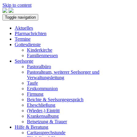
Skip to content
Toggle navigation
Aktuelles
Pfarrnachrichten
Termine
Gottesdienste
Kinderkirche
Familienmessen
Seelsorge
Pastoralbüro
Pastoralteam, weiterer Seelsorger und
Verwaltungsleitung
Taufe
Erstkommunion
Firmung
Beichte & Seelsorgegespräch
Eheschließung
(Wieder-) Eintritt
Krankensalbung
Beisetzung & Trauer
Hilfe & Beratung
Caritassprechstunde