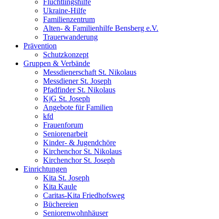
Flüchtlingshilfe
Ukraine-Hilfe
Familienzentrum
Alten- & Familienhilfe Bensberg e.V.
Trauerwanderung
Prävention
Schutzkonzept
Gruppen & Verbände
Messdienerschaft St. Nikolaus
Messdiener St. Joseph
Pfadfinder St. Nikolaus
KjG St. Joseph
Angebote für Familien
kfd
Frauenforum
Seniorenarbeit
Kinder- & Jugendchöre
Kirchenchor St. Nikolaus
Kirchenchor St. Joseph
Einrichtungen
Kita St. Joseph
Kita Kaule
Caritas-Kita Friedhofsweg
Büchereien
Seniorenwohnhäuser