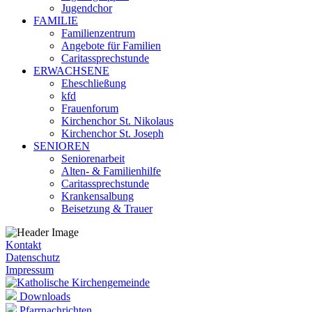
Jugendchor
FAMILIE
Familienzentrum
Angebote für Familien
Caritassprechstunde
ERWACHSENE
Eheschließung
kfd
Frauenforum
Kirchenchor St. Nikolaus
Kirchenchor St. Joseph
SENIOREN
Seniorenarbeit
Alten- & Familienhilfe
Caritassprechstunde
Krankensalbung
Beisetzung & Trauer
Kontakt
Datenschutz
Impressum
Downloads
Pfarrnachrichten