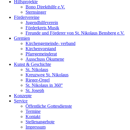
Hilfsprojekte
Bono Direkthilfe e.V.
Sternsinger
Fördervereine
Jugendhilfeverein
Förderkreis Musik
Freunde und Förderer von St. Nikolaus Bensberg e.V.
Gremien
Kirchengemeinde- verband
Kirchenvorstand
Pfarrgemeinderat
Ausschuss Ökumene
Kunst & Geschichte
St. Nikolaus
Kreuzweg St. Nikolaus
Rieger-Orgel
St. Nikolaus in 360°
St. Joseph
Konzepte
Service
Öffentliche Gottesdienste
Termine
Kontakt
Stellenangebote
Impressum