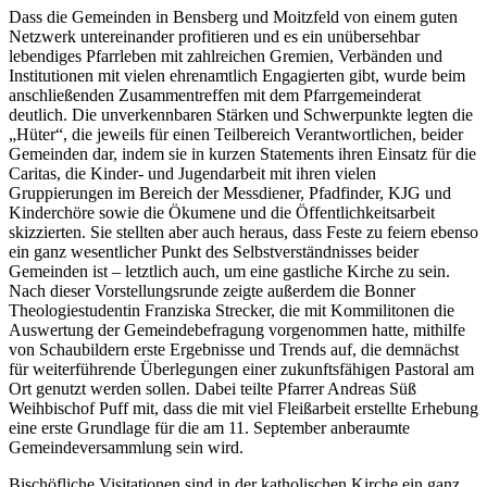
Dass die Gemeinden in Bensberg und Moitzfeld von einem guten
Netzwerk untereinander profitieren und es ein unübersehbar
lebendiges Pfarrleben mit zahlreichen Gremien, Verbänden und
Institutionen mit vielen ehrenamtlich Engagierten gibt, wurde beim
anschließenden Zusammentreffen mit dem Pfarrgemeinderat
deutlich. Die unverkennbaren Stärken und Schwerpunkte legten die
„Hüter“, die jeweils für einen Teilbereich Verantwortlichen, beider
Gemeinden dar, indem sie in kurzen Statements ihren Einsatz für die
Caritas, die Kinder- und Jugendarbeit mit ihren vielen
Gruppierungen im Bereich der Messdiener, Pfadfinder, KJG und
Kinderchöre sowie die Ökumene und die Öffentlichkeitsarbeit
skizzierten. Sie stellten aber auch heraus, dass Feste zu feiern ebenso
ein ganz wesentlicher Punkt des Selbstverständnisses beider
Gemeinden ist – letztlich auch, um eine gastliche Kirche zu sein.
Nach dieser Vorstellungsrunde zeigte außerdem die Bonner
Theologiestudentin Franziska Strecker, die mit Kommilitonen die
Auswertung der Gemeindebefragung vorgenommen hatte, mithilfe
von Schaubildern erste Ergebnisse und Trends auf, die demnächst
für weiterführende Überlegungen einer zukunftsfähigen Pastoral am
Ort genutzt werden sollen. Dabei teilte Pfarrer Andreas Süß
Weihbischof Puff mit, dass die mit viel Fleißarbeit erstellte Erhebung
eine erste Grundlage für die am 11. September anberaumte
Gemeindeversammlung sein wird.
Bischöfliche Visitationen sind in der katholischen Kirche ein ganz