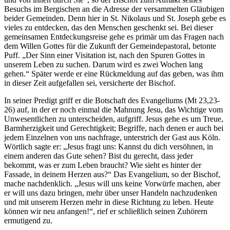
Besuchs im Bergischen an die Adresse der versammelten Gläubigen
beider Gemeinden. Denn hier in St. Nikolaus und St. Joseph gebe es
vieles zu entdecken, das den Menschen geschenkt sei. Bei dieser
gemeinsamen Entdeckungsreise gehe es primär um das Fragen nach
dem Willen Gottes für die Zukunft der Gemeindepastoral, betonte
Puff. „Der Sinn einer Visitation ist, nach den Spuren Gottes in
unserem Leben zu suchen. Darum wird es zwei Wochen lang
gehen.“ Später werde er eine Rückmeldung auf das geben, was ihm
in dieser Zeit aufgefallen sei, versicherte der Bischof.
In seiner Predigt griff er die Botschaft des Evangeliums (Mt 23,23-
26) auf, in der er noch einmal die Mahnung Jesu, das Wichtige vom
Unwesentlichen zu unterscheiden, aufgriff. Jesus gehe es um Treue,
Barmherzigkeit und Gerechtigkeit; Begriffe, nach denen er auch bei
jedem Einzelnen von uns nachfrage, unterstrich der Gast aus Köln.
Wörtlich sagte er: „Jesus fragt uns: Kannst du dich versöhnen, in
einem anderen das Gute sehen? Bist du gerecht, dass jeder
bekommt, was er zum Leben braucht? Wie sieht es hinter der
Fassade, in deinem Herzen aus?“ Das Evangelium, so der Bischof,
mache nachdenklich. „Jesus will uns keine Vorwürfe machen, aber
er will uns dazu bringen, mehr über unser Handeln nachzudenken
und mit unserem Herzen mehr in diese Richtung zu leben. Heute
können wir neu anfangen!“, rief er schließlich seinen Zuhörern
ermutigend zu.