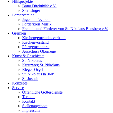
Hilfsprojekte
Bono Direkthilfe e.V.
Sternsinger
Fördervereine
Jugendhilfeverein
Förderkreis Musik
Freunde und Förderer von St. Nikolaus Bensberg e.V.
Gremien
Kirchengemeinde- verband
Kirchenvorstand
Pfarrgemeinderat
Ausschuss Ökumene
Kunst & Geschichte
St. Nikolaus
Kreuzweg St. Nikolaus
Rieger-Orgel
St. Nikolaus in 360°
St. Joseph
Konzepte
Service
Öffentliche Gottesdienste
Termine
Kontakt
Stellenangebote
Impressum