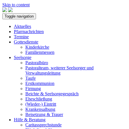
Skip to content
Toggle navigation
Aktuelles
Pfarrnachrichten
Termine
Gottesdienste
Kinderkirche
Familienmessen
Seelsorge
Pastoralbüro
Pastoralteam, weiterer Seelsorger und
Verwaltungsleitung
Taufe
Erstkommunion
Firmung
Beichte & Seelsorgegespräch
Eheschließung
(Wieder-) Eintritt
Krankensalbung
Beisetzung & Trauer
Hilfe & Beratung
Caritassprechstunde