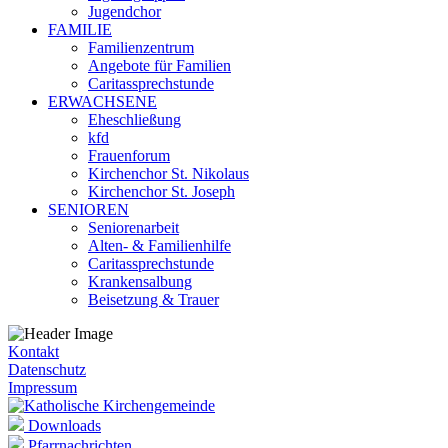
Jugendchor
FAMILIE
Familienzentrum
Angebote für Familien
Caritassprechstunde
ERWACHSENE
Eheschließung
kfd
Frauenforum
Kirchenchor St. Nikolaus
Kirchenchor St. Joseph
SENIOREN
Seniorenarbeit
Alten- & Familienhilfe
Caritassprechstunde
Krankensalbung
Beisetzung & Trauer
Kontakt
Datenschutz
Impressum
Downloads
Pfarrnachrichten