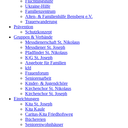
Flüchtlingshilfe
Ukraine-Hilfe
Familienzentrum
Alten- & Familienhilfe Bensberg e.V.
Trauerwanderung
Prävention
Schutzkonzept
Gruppen & Verbände
Messdienerschaft St. Nikolaus
Messdiener St. Joseph
Pfadfinder St. Nikolaus
KjG St. Joseph
Angebote für Familien
kfd
Frauenforum
Seniorenarbeit
Kinder- & Jugendchöre
Kirchenchor St. Nikolaus
Kirchenchor St. Joseph
Einrichtungen
Kita St. Joseph
Kita Kaule
Caritas-Kita Friedhofsweg
Büchereien
Seniorenwohnhäuser