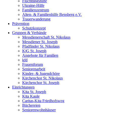
Flüchtlingshilfe
Ukraine-Hilfe
Familienzentrum
Alten- & Familienhilfe Bensberg e.V.
Trauerwanderung
Prävention
Schutzkonzept
Gruppen & Verbände
Messdienerschaft St. Nikolaus
Messdiener St. Joseph
Pfadfinder St. Nikolaus
KjG St. Joseph
Angebote für Familien
kfd
Frauenforum
Seniorenarbeit
Kinder- & Jugendchöre
Kirchenchor St. Nikolaus
Kirchenchor St. Joseph
Einrichtungen
Kita St. Joseph
Kita Kaule
Caritas-Kita Friedhofsweg
Büchereien
Seniorenwohnhäuser