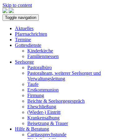
Skip to content
Toggle navigation
Aktuelles
Pfarrnachrichten
Termine
Gottesdienste
Kinderkirche
Familienmessen
Seelsorge
Pastoralbüro
Pastoralteam, weiterer Seelsorger und
Verwaltungsleitung
Taufe
Erstkommunion
Firmung
Beichte & Seelsorgegespräch
Eheschließung
(Wieder-) Eintritt
Krankensalbung
Beisetzung & Trauer
Hilfe & Beratung
Caritassprechstunde