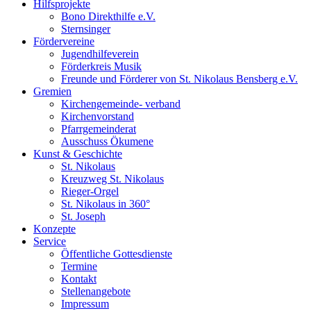
Hilfsprojekte
Bono Direkthilfe e.V.
Sternsinger
Fördervereine
Jugendhilfeverein
Förderkreis Musik
Freunde und Förderer von St. Nikolaus Bensberg e.V.
Gremien
Kirchengemeinde- verband
Kirchenvorstand
Pfarrgemeinderat
Ausschuss Ökumene
Kunst & Geschichte
St. Nikolaus
Kreuzweg St. Nikolaus
Rieger-Orgel
St. Nikolaus in 360°
St. Joseph
Konzepte
Service
Öffentliche Gottesdienste
Termine
Kontakt
Stellenangebote
Impressum