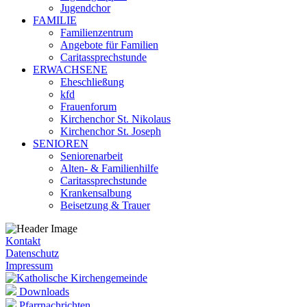
Jugendchor
FAMILIE
Familienzentrum
Angebote für Familien
Caritassprechstunde
ERWACHSENE
Eheschließung
kfd
Frauenforum
Kirchenchor St. Nikolaus
Kirchenchor St. Joseph
SENIOREN
Seniorenarbeit
Alten- & Familienhilfe
Caritassprechstunde
Krankensalbung
Beisetzung & Trauer
Kontakt
Datenschutz
Impressum
Downloads
Pfarrnachrichten