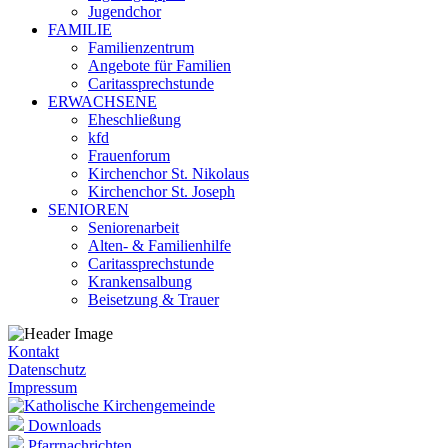
Jugendchor
FAMILIE
Familienzentrum
Angebote für Familien
Caritassprechstunde
ERWACHSENE
Eheschließung
kfd
Frauenforum
Kirchenchor St. Nikolaus
Kirchenchor St. Joseph
SENIOREN
Seniorenarbeit
Alten- & Familienhilfe
Caritassprechstunde
Krankensalbung
Beisetzung & Trauer
Kontakt
Datenschutz
Impressum
Downloads
Pfarrnachrichten