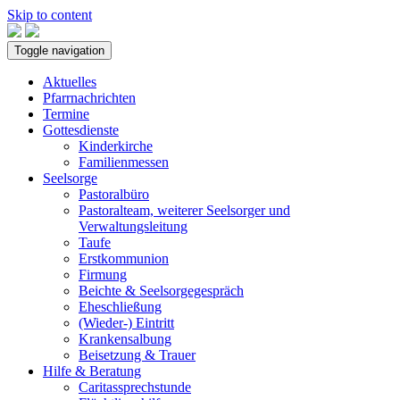
Skip to content
Toggle navigation
Aktuelles
Pfarrnachrichten
Termine
Gottesdienste
Kinderkirche
Familienmessen
Seelsorge
Pastoralbüro
Pastoralteam, weiterer Seelsorger und
Verwaltungsleitung
Taufe
Erstkommunion
Firmung
Beichte & Seelsorgegespräch
Eheschließung
(Wieder-) Eintritt
Krankensalbung
Beisetzung & Trauer
Hilfe & Beratung
Caritassprechstunde