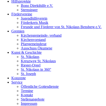
Hilfsprojekte
Bono Direkthilfe e.V.
Sternsinger
Fördervereine
Jugendhilfeverein
Förderkreis Musik
Freunde und Förderer von St. Nikolaus Bensberg e.V.
Gremien
Kirchengemeinde- verband
Kirchenvorstand
Pfarrgemeinderat
Ausschuss Ökumene
Kunst & Geschichte
St. Nikolaus
Kreuzweg St. Nikolaus
Rieger-Orgel
St. Nikolaus in 360°
St. Joseph
Konzepte
Service
Öffentliche Gottesdienste
Termine
Kontakt
Stellenangebote
Impressum