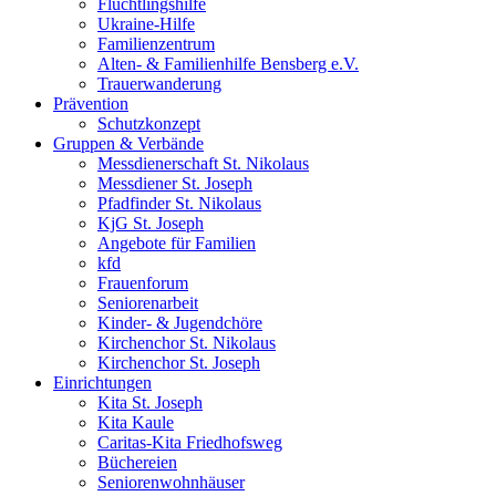
Flüchtlingshilfe
Ukraine-Hilfe
Familienzentrum
Alten- & Familienhilfe Bensberg e.V.
Trauerwanderung
Prävention
Schutzkonzept
Gruppen & Verbände
Messdienerschaft St. Nikolaus
Messdiener St. Joseph
Pfadfinder St. Nikolaus
KjG St. Joseph
Angebote für Familien
kfd
Frauenforum
Seniorenarbeit
Kinder- & Jugendchöre
Kirchenchor St. Nikolaus
Kirchenchor St. Joseph
Einrichtungen
Kita St. Joseph
Kita Kaule
Caritas-Kita Friedhofsweg
Büchereien
Seniorenwohnhäuser