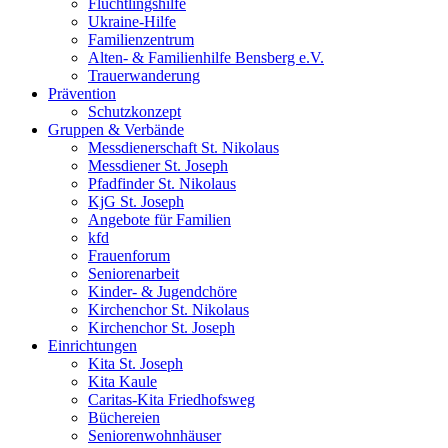
Flüchtlingshilfe
Ukraine-Hilfe
Familienzentrum
Alten- & Familienhilfe Bensberg e.V.
Trauerwanderung
Prävention
Schutzkonzept
Gruppen & Verbände
Messdienerschaft St. Nikolaus
Messdiener St. Joseph
Pfadfinder St. Nikolaus
KjG St. Joseph
Angebote für Familien
kfd
Frauenforum
Seniorenarbeit
Kinder- & Jugendchöre
Kirchenchor St. Nikolaus
Kirchenchor St. Joseph
Einrichtungen
Kita St. Joseph
Kita Kaule
Caritas-Kita Friedhofsweg
Büchereien
Seniorenwohnhäuser