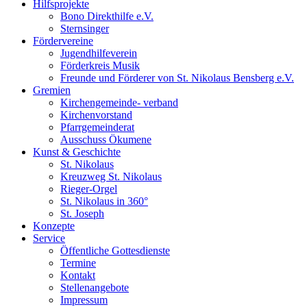
Hilfsprojekte
Bono Direkthilfe e.V.
Sternsinger
Fördervereine
Jugendhilfeverein
Förderkreis Musik
Freunde und Förderer von St. Nikolaus Bensberg e.V.
Gremien
Kirchengemeinde- verband
Kirchenvorstand
Pfarrgemeinderat
Ausschuss Ökumene
Kunst & Geschichte
St. Nikolaus
Kreuzweg St. Nikolaus
Rieger-Orgel
St. Nikolaus in 360°
St. Joseph
Konzepte
Service
Öffentliche Gottesdienste
Termine
Kontakt
Stellenangebote
Impressum