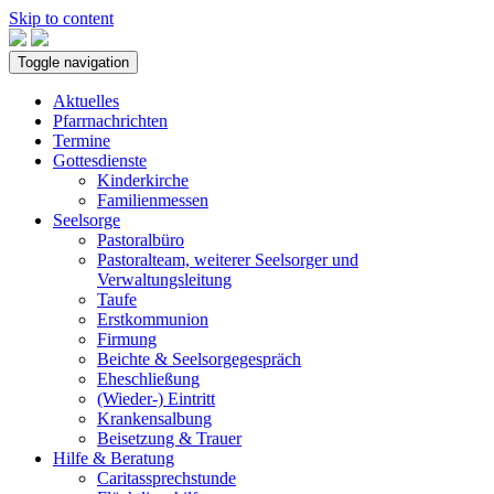
Skip to content
Toggle navigation
Aktuelles
Pfarrnachrichten
Termine
Gottesdienste
Kinderkirche
Familienmessen
Seelsorge
Pastoralbüro
Pastoralteam, weiterer Seelsorger und
Verwaltungsleitung
Taufe
Erstkommunion
Firmung
Beichte & Seelsorgegespräch
Eheschließung
(Wieder-) Eintritt
Krankensalbung
Beisetzung & Trauer
Hilfe & Beratung
Caritassprechstunde