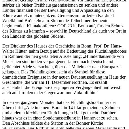
stärker als bisher Treibhausgasemissionen zu senken und andere
Länder finanziell bei der Bewältigung und Anpassung an den
Klimawandel zu unterstützen. Gemeinsam forderten Kardinal
Woelki und Bröckelmann-Simon die Teilnehmer der heute
beginnenden Klimakonferenz COP 23 in Bonn auf, für den Schutz
des Klimas zu kämpfen – sowohl in Deutschland als auch vor Ort in
den Ländern des globalen Südens.
Der Direktor des Hauses der Geschichte in Bonn, Prof. Dr. Hans-
Walter Hütter, nahm Bezug auf die Bedeutung des Flüchtlingsbootes
im Rahmen der neu gestalteten Ausstellung: „Hunderttausende von
Menschen sind in den vergangenen Jahren nach Deutschland
geflüchtet. Viele versuchten, über das Mittelmeer nach Europa zu
gelangen. Das Flüchtlingsboot steht als Symbol für diese
dramatischen Ereignisse in der neuen Dauerausstellung im Haus der
Geschichte, die wir am 11. Dezember eröffnen. Es erzählt
anschaulich die Ereignisse der jüngeren Vergangenheit und weist
auch auf Probleme der Gegenwart und Zukunft hin.“
In den vergangenen Monaten hat das Flüchtlingsboot unter der
Überschrift „Alle in einem Boot“ in 14 Pfarrgemeinden, Schulen
und anderen kirchlichen Einrichtungen Halt gemacht. Darüber
hinaus war es in einer Sonderausstellung in Hannover zu sehen.
Den Abschluss bildete die Station in der Bonner Kirche
St. Elisabeth. Das Erzbistum Köln hatte das sieben Meter lange und