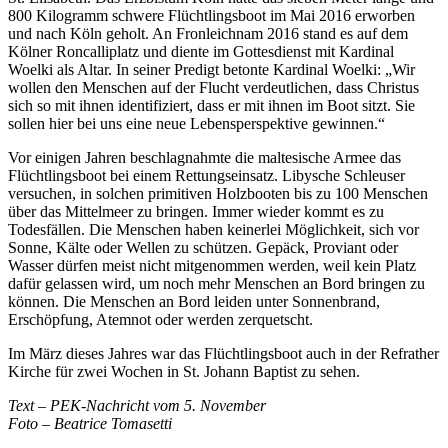
800 Kilogramm schwere Flüchtlingsboot im Mai 2016 erworben
und nach Köln geholt. An Fronleichnam 2016 stand es auf dem
Kölner Roncalliplatz und diente im Gottesdienst mit Kardinal
Woelki als Altar. In seiner Predigt betonte Kardinal Woelki: „Wir
wollen den Menschen auf der Flucht verdeutlichen, dass Christus
sich so mit ihnen identifiziert, dass er mit ihnen im Boot sitzt. Sie
sollen hier bei uns eine neue Lebensperspektive gewinnen.“
Vor einigen Jahren beschlagnahmte die maltesische Armee das
Flüchtlingsboot bei einem Rettungseinsatz. Libysche Schleuser
versuchen, in solchen primitiven Holzbooten bis zu 100 Menschen
über das Mittelmeer zu bringen. Immer wieder kommt es zu
Todesfällen. Die Menschen haben keinerlei Möglichkeit, sich vor
Sonne, Kälte oder Wellen zu schützen. Gepäck, Proviant oder
Wasser dürfen meist nicht mitgenommen werden, weil kein Platz
dafür gelassen wird, um noch mehr Menschen an Bord bringen zu
können. Die Menschen an Bord leiden unter Sonnenbrand,
Erschöpfung, Atemnot oder werden zerquetscht.
Im März dieses Jahres war das Flüchtlingsboot auch in der Refrather
Kirche für zwei Wochen in St. Johann Baptist zu sehen.
Text – PEK-Nachricht vom 5. November
Foto – Beatrice Tomasetti