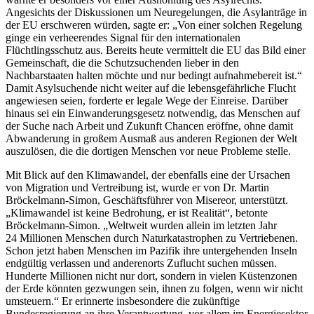
Angesichts der Diskussionen um Neuregelungen, die Asylanträge in
der EU erschweren würden, sagte er: „Von einer solchen Regelung
ginge ein verheerendes Signal für den internationalen
Flüchtlingsschutz aus. Bereits heute vermittelt die EU das Bild einer
Gemeinschaft, die die Schutzsuchenden lieber in den
Nachbarstaaten halten möchte und nur bedingt aufnahmebereit ist.“
Damit Asylsuchende nicht weiter auf die lebensgefährliche Flucht
angewiesen seien, forderte er legale Wege der Einreise. Darüber
hinaus sei ein Einwanderungsgesetz notwendig, das Menschen auf
der Suche nach Arbeit und Zukunft Chancen eröffne, ohne damit
Abwanderung in großem Ausmaß aus anderen Regionen der Welt
auszulösen, die die dortigen Menschen vor neue Probleme stelle.
Mit Blick auf den Klimawandel, der ebenfalls eine der Ursachen
von Migration und Vertreibung ist, wurde er von Dr. Martin
Bröckelmann-Simon, Geschäftsführer von Misereor, unterstützt.
„Klimawandel ist keine Bedrohung, er ist Realität“, betonte
Bröckelmann-Simon. „Weltweit wurden allein im letzten Jahr
24 Millionen Menschen durch Naturkatastrophen zu Vertriebenen.
Schon jetzt haben Menschen im Pazifik ihre untergehenden Inseln
endgültig verlassen und anderenorts Zuflucht suchen müssen.
Hunderte Millionen nicht nur dort, sondern in vielen Küstenzonen
der Erde könnten gezwungen sein, ihnen zu folgen, wenn wir nicht
umsteuern.“ Er erinnerte insbesondere die zukünftige
Bundesregierung an ihre Verantwortung, vor allem im Energiesektor