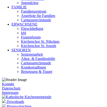
Jugendchor
FAMILIE
Familienzentrum
Angebote für Familien
Caritassprechstunde
ERWACHSENE
Eheschließung
kfd
Frauenforum
Kirchenchor St. Nikolaus
Kirchenchor St. Joseph
SENIOREN
Seniorenarbeit
Alten- & Familienhilfe
Caritassprechstunde
Krankensalbung
Beisetzung & Trauer
Kontakt
Datenschutz
Impressum
Downloads
Pfarrnachrichten