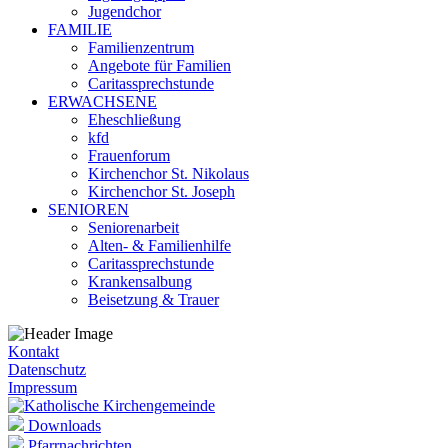
Jugendchor
FAMILIE
Familienzentrum
Angebote für Familien
Caritassprechstunde
ERWACHSENE
Eheschließung
kfd
Frauenforum
Kirchenchor St. Nikolaus
Kirchenchor St. Joseph
SENIOREN
Seniorenarbeit
Alten- & Familienhilfe
Caritassprechstunde
Krankensalbung
Beisetzung & Trauer
Kontakt
Datenschutz
Impressum
Downloads
Pfarrnachrichten