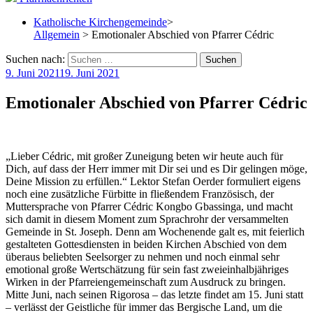
Katholische Kirchengemeinde
>
Allgemein
> Emotionaler Abschied von Pfarrer Cédric
Suchen nach:
9. Juni 2021
19. Juni 2021
Emotionaler Abschied von Pfarrer Cédric
„Lieber Cédric, mit großer Zuneigung beten wir heute auch für
Dich, auf dass der Herr immer mit Dir sei und es Dir gelingen möge,
Deine Mission zu erfüllen.“ Lektor Stefan Oerder formuliert eigens
noch eine zusätzliche Fürbitte in fließendem Französisch, der
Muttersprache von Pfarrer Cédric Kongbo Gbassinga, und macht
sich damit in diesem Moment zum Sprachrohr der versammelten
Gemeinde in St. Joseph. Denn am Wochenende galt es, mit feierlich
gestalteten Gottesdiensten in beiden Kirchen Abschied von dem
überaus beliebten Seelsorger zu nehmen und noch einmal sehr
emotional große Wertschätzung für sein fast zweieinhalbjähriges
Wirken in der Pfarreiengemeinschaft zum Ausdruck zu bringen.
Mitte Juni, nach seinen Rigorosa – das letzte findet am 15. Juni statt
– verlässt der Geistliche für immer das Bergische Land, um die