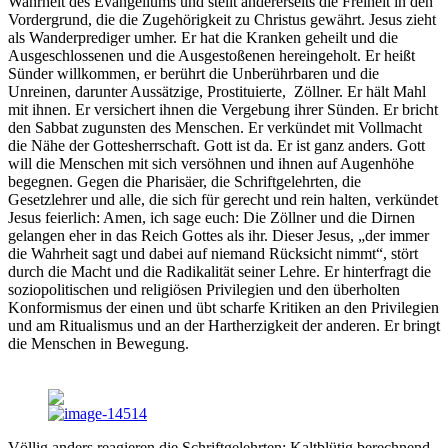
Wahrheit des Evangeliums und stellt andererseits die Freiheit in den
Vordergrund, die die Zugehörigkeit zu Christus gewährt. Jesus zieht
als Wanderprediger umher. Er hat die Kranken geheilt und die
Ausgeschlossenen und die Ausgestoßenen hereingeholt. Er heißt
Sünder willkommen, er berührt die Unberührbaren und die
Unreinen, darunter Aussätzige, Prostituierte, Zöllner. Er hält Mahl
mit ihnen. Er versichert ihnen die Vergebung ihrer Sünden. Er bricht
den Sabbat zugunsten des Menschen. Er verkündet mit Vollmacht
die Nähe der Gottesherrschaft. Gott ist da. Er ist ganz anders. Gott
will die Menschen mit sich versöhnen und ihnen auf Augenhöhe
begegnen. Gegen die Pharisäer, die Schriftgelehrten, die
Gesetzlehrer und alle, die sich für gerecht und rein halten, verkündet
Jesus feierlich: Amen, ich sage euch: Die Zöllner und die Dirnen
gelangen eher in das Reich Gottes als ihr. Dieser Jesus, „der immer
die Wahrheit sagt und dabei auf niemand Rücksicht nimmt“, stört
durch die Macht und die Radikalität seiner Lehre. Er hinterfragt die
soziopolitischen und religiösen Privilegien und den überholten
Konformismus der einen und übt scharfe Kritiken an den Privilegien
und am Ritualismus und an der Hartherzigkeit der anderen. Er bringt
die Menschen in Bewegung.
Völlig anders reagieren die Schriftgelehrten: Kaltblütig berechnend