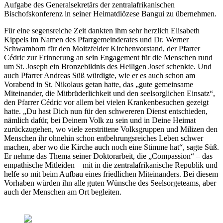
Aufgabe des Generalsekretärs der zentralafrikanischen
Bischofskonferenz in seiner Heimatdiözese Bangui zu übernehmen.
Für eine segensreiche Zeit dankten ihm sehr herzlich Elisabeth
Kippels im Namen des Pfarrgemeinderates und Dr. Werner
Schwamborn für den Moitzfelder Kirchenvorstand, der Pfarrer
Cédric zur Erinnerung an sein Engagement für die Menschen rund
um St. Joseph ein Bronzebildnis des Heiligen Josef schenkte. Und
auch Pfarrer Andreas Süß würdigte, wie er es auch schon am
Vorabend in St. Nikolaus getan hatte, das „gute gemeinsame
Miteinander, die Mitbrüderlichkeit und den seelsorglichen Einsatz“,
den Pfarrer Cédric vor allem bei vielen Krankenbesuchen gezeigt
hatte. „Du hast Dich nun für den schwereren Dienst entschieden,
nämlich dafür, bei Deinem Volk zu sein und in Deine Heimat
zurückzugehen, wo viele zerstrittene Volksgruppen und Milizen den
Menschen ihr ohnehin schon entbehrungsreiches Leben schwer
machen, aber wo die Kirche auch noch eine Stimme hat“, sagte Süß.
Er nehme das Thema seiner Doktorarbeit, die „Compassion“ – das
empathische Mitleiden – mit in die zentralafrikanische Republik und
helfe so mit beim Aufbau eines friedlichen Miteinanders. Bei diesem
Vorhaben würden ihn alle guten Wünsche des Seelsorgeteams, aber
auch der Menschen am Ort begleiten.