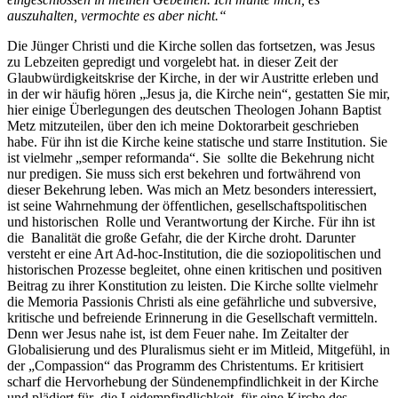
auszuhalten, vermochte es aber nicht.“
Die Jünger Christi und die Kirche sollen das fortsetzen, was Jesus
zu Lebzeiten gepredigt und vorgelebt hat. in dieser Zeit der
Glaubwürdigkeitskrise der Kirche, in der wir Austritte erleben und
in der wir häufig hören „Jesus ja, die Kirche nein“, gestatten Sie mir,
hier einige Überlegungen des deutschen Theologen Johann Baptist
Metz mitzuteilen, über den ich meine Doktorarbeit geschrieben
habe. Für ihn ist die Kirche keine statische und starre Institution. Sie
ist vielmehr „semper reformanda“. Sie sollte die Bekehrung nicht
nur predigen. Sie muss sich erst bekehren und fortwährend von
dieser Bekehrung leben. Was mich an Metz besonders interessiert,
ist seine Wahrnehmung der öffentlichen, gesellschaftspolitischen
und historischen Rolle und Verantwortung der Kirche. Für ihn ist
die Banalität die große Gefahr, die der Kirche droht. Darunter
versteht er eine Art Ad-hoc-Institution, die die soziopolitischen und
historischen Prozesse begleitet, ohne einen kritischen und positiven
Beitrag zu ihrer Konstitution zu leisten. Die Kirche sollte vielmehr
die Memoria Passionis Christi als eine gefährliche und subversive,
kritische und befreiende Erinnerung in die Gesellschaft vermitteln.
Denn wer Jesus nahe ist, ist dem Feuer nahe. Im Zeitalter der
Globalisierung und des Pluralismus sieht er im Mitleid, Mitgefühl, in
der „Compassion“ das Programm des Christentums. Er kritisiert
scharf die Hervorhebung der Sündenempfindlichkeit in der Kirche
und plädiert für die Leidempfindlichkeit, für eine Kirche des