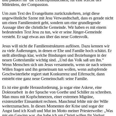
Mitleidens, der Compassion.
Um zum Text des Evangeliums zurückzukehren, zeigt diese
ungewöhnliche Szene mit Jesu Verwandtschaft, dass es gerade nicht
um einen Familienstreit geht, sondern um eine grundlegende
Aussage über die christliche Gemeinde. Wir haben es mit einem
bedeutenden Text Jesu zu tun, wie er seine Jünger-Gemeinde
versteht. Er sagt etwas aus über das neue Gottesvolk.
Jesus will nicht die Familienstrukturen auflösen. Dazu kennen wir
zu viele Äußerungen, in denen er Ehe und Familie hoch schätzt. Er
stellt allerdings klar, welche Bindungen und Beziehungen in der
neuen Gottesfamilie wichtig sind. „Und das Volk saß um ihn.“
Wenn Menschen sich um Jesus versammeln, wenn sie nach seinem
Willen fragen und ihn gemeinsam tun wollen, wenn aufopfernde
Geschwisterliebe regiert statt Konkurrenz und Eifersucht, dann
entsteht eine ganz neue Gemeinschaft: seine Familie.
Es ist eine große Herausforderung, ja sogar eine Askese, eine
Doktorarbeit in der Sprache von Goethe und Schiller zu schreiben.
Man muss mit Kopfschmerzen, einer extremen Migräne,
existenzieller Einsamkeit rechnen. Manchmal fehlte mir der Wille
weiterzumachen. In diesen Momenten der Krise und sogar der
Angst fand ich Kraft und Mut im Motto meiner Priesterweihe: „Was
mir ein Gewinn war, das habe ich um Christi willen für Verlust