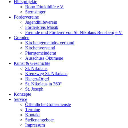
Hilfsprojekte
Bono Direkthilfe e.V.
Sternsinger
Fördervereine
Jugendhilfeverein
Förderkreis Musik
Freunde und Förderer von St. Nikolaus Bensberg e.V.
Gremien
Kirchengemeinde- verband
Kirchenvorstand
Pfarrgemeinderat
Ausschuss Ökumene
Kunst & Geschichte
St. Nikolaus
Kreuzweg St. Nikolaus
Rieger-Orgel
St. Nikolaus in 360°
St. Joseph
Konzepte
Service
Öffentliche Gottesdienste
Termine
Kontakt
Stellenangebote
Impressum