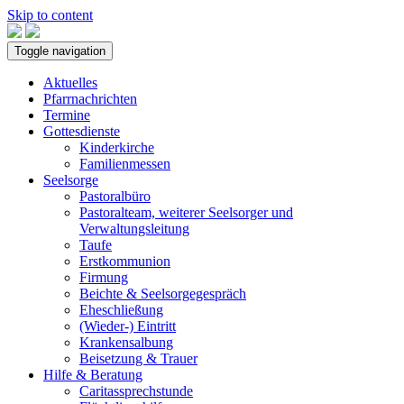
Skip to content
Toggle navigation
Aktuelles
Pfarrnachrichten
Termine
Gottesdienste
Kinderkirche
Familienmessen
Seelsorge
Pastoralbüro
Pastoralteam, weiterer Seelsorger und
Verwaltungsleitung
Taufe
Erstkommunion
Firmung
Beichte & Seelsorgegespräch
Eheschließung
(Wieder-) Eintritt
Krankensalbung
Beisetzung & Trauer
Hilfe & Beratung
Caritassprechstunde