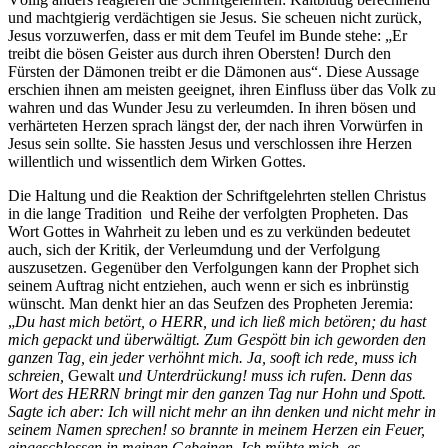
und machtgierig verdächtigen sie Jesus. Sie scheuen nicht zurück,
Jesus vorzuwerfen, dass er mit dem Teufel im Bunde stehe: „Er
treibt die bösen Geister aus durch ihren Obersten! Durch den
Fürsten der Dämonen treibt er die Dämonen aus“. Diese Aussage
erschien ihnen am meisten geeignet, ihren Einfluss über das Volk zu
wahren und das Wunder Jesu zu verleumden. In ihren bösen und
verhärteten Herzen sprach längst der, der nach ihren Vorwürfen in
Jesus sein sollte. Sie hassten Jesus und verschlossen ihre Herzen
willentlich und wissentlich dem Wirken Gottes.
Die Haltung und die Reaktion der Schriftgelehrten stellen Christus
in die lange Tradition und Reihe der verfolgten Propheten. Das
Wort Gottes in Wahrheit zu leben und es zu verkünden bedeutet
auch, sich der Kritik, der Verleumdung und der Verfolgung
auszusetzen. Gegenüber den Verfolgungen kann der Prophet sich
seinem Auftrag nicht entziehen, auch wenn er sich es inbrünstig
wünscht. Man denkt hier an das Seufzen des Propheten Jeremia:
„
Du hast mich betört, o HERR, und ich ließ mich betören; du hast
mich gepackt und überwältigt. Zum Gespött bin ich geworden den
ganzen Tag, ein jeder verhöhnt mich. Ja, sooft ich rede, muss ich
schreien,
Gewalt
und Unterdrückung! muss ich rufen. Denn das
Wort des HERRN bringt mir den ganzen Tag nur Hohn und Spott.
Sagte ich aber: Ich will nicht mehr an ihn denken und nicht mehr in
seinem Namen sprechen! so brannte in meinem Herzen ein Feuer,
eingeschlossen in meinen Gebeinen. Ich mühte mich, es