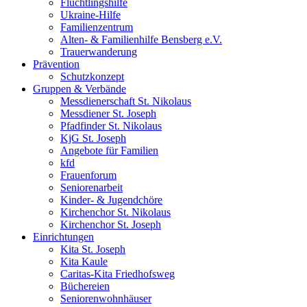
Flüchtlingshilfe
Ukraine-Hilfe
Familienzentrum
Alten- & Familienhilfe Bensberg e.V.
Trauerwanderung
Prävention
Schutzkonzept
Gruppen & Verbände
Messdienerschaft St. Nikolaus
Messdiener St. Joseph
Pfadfinder St. Nikolaus
KjG St. Joseph
Angebote für Familien
kfd
Frauenforum
Seniorenarbeit
Kinder- & Jugendchöre
Kirchenchor St. Nikolaus
Kirchenchor St. Joseph
Einrichtungen
Kita St. Joseph
Kita Kaule
Caritas-Kita Friedhofsweg
Büchereien
Seniorenwohnhäuser