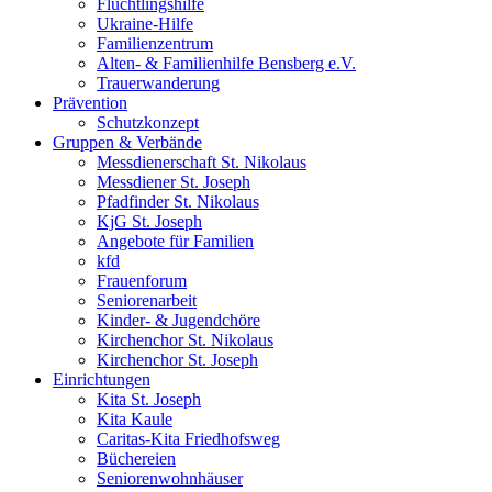
Flüchtlingshilfe
Ukraine-Hilfe
Familienzentrum
Alten- & Familienhilfe Bensberg e.V.
Trauerwanderung
Prävention
Schutzkonzept
Gruppen & Verbände
Messdienerschaft St. Nikolaus
Messdiener St. Joseph
Pfadfinder St. Nikolaus
KjG St. Joseph
Angebote für Familien
kfd
Frauenforum
Seniorenarbeit
Kinder- & Jugendchöre
Kirchenchor St. Nikolaus
Kirchenchor St. Joseph
Einrichtungen
Kita St. Joseph
Kita Kaule
Caritas-Kita Friedhofsweg
Büchereien
Seniorenwohnhäuser