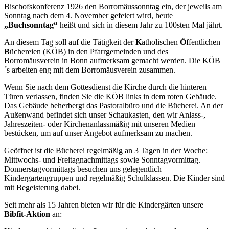
Bischofskonferenz 1926 den Borromäussonntag ein, der jeweils am
Sonntag nach dem 4. November gefeiert wird, heute
„Buchsonntag“
heißt und sich in diesem Jahr zu 100sten Mal jährt.
An diesem Tag soll auf die Tätigkeit der
K
atholischen
Ö
ffentlichen
B
üchereien (KÖB) in den Pfarrgemeinden und des
Borromäusverein in Bonn aufmerksam gemacht werden. Die KÖB
´s arbeiten eng mit dem Borromäusverein zusammen.
Wenn Sie nach dem Gottesdienst die Kirche durch die hinteren
Türen verlassen, finden Sie die KÖB links in dem roten Gebäude.
Das Gebäude beherbergt das Pastoralbüro und die Bücherei. An der
Außenwand befindet sich unser Schaukasten, den wir Anlass-,
Jahreszeiten- oder Kirchenanlassmäßig mit unseren Medien
bestücken, um auf unser Angebot aufmerksam zu machen.
Geöffnet ist die Bücherei regelmäßig an 3 Tagen in der Woche:
Mittwochs- und Freitagnachmittags sowie Sonntagvormittag.
Donnerstagvormittags besuchen uns gelegentlich
Kindergartengruppen und regelmäßig Schulklassen. Die Kinder sind
mit Begeisterung dabei.
Seit mehr als 15 Jahren bieten wir für die Kindergärten unsere
Bibfit-Aktion
an: