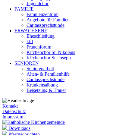
Jugendchor
FAMILIE
Familienzentrum
Angebote für Familien
Caritassprechstunde
ERWACHSENE
Eheschließung
kfd
Frauenforum
Kirchenchor St. Nikolaus
Kirchenchor St. Joseph
SENIOREN
Seniorenarbeit
Alten- & Familienhilfe
Caritassprechstunde
Krankensalbung
Beisetzung & Trauer
Kontakt
Datenschutz
Impressum
Downloads
Pfarrnachrichten