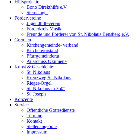
Hilfsprojekte
Bono Direkthilfe e.V.
Sternsinger
Fördervereine
Jugendhilfeverein
Förderkreis Musik
Freunde und Förderer von St. Nikolaus Bensberg e.V.
Gremien
Kirchengemeinde- verband
Kirchenvorstand
Pfarrgemeinderat
Ausschuss Ökumene
Kunst & Geschichte
St. Nikolaus
Kreuzweg St. Nikolaus
Rieger-Orgel
St. Nikolaus in 360°
St. Joseph
Konzepte
Service
Öffentliche Gottesdienste
Termine
Kontakt
Stellenangebote
Impressum