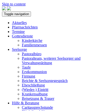
Skip to content
Toggle navigation
Aktuelles
Pfarrnachrichten
Termine
Gottesdienste
Kinderkirche
Familienmessen
Seelsorge
Pastoralbüro
Pastoralteam, weiterer Seelsorger und
Verwaltungsleitung
Taufe
Erstkommunion
Firmung
Beichte & Seelsorgegespräch
Eheschließung
(Wieder-) Eintritt
Krankensalbung
Beisetzung & Trauer
Hilfe & Beratung
Caritassprechstunde