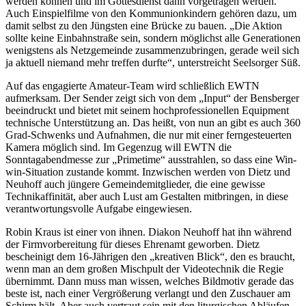
werden können und im Gottesdienst dann vorgetragen werden.
Auch Einspielfilme von den Kommunionkindern gehören dazu, um
damit selbst zu den Jüngsten eine Brücke zu bauen. „Die Aktion
sollte keine Einbahnstraße sein, sondern möglichst alle Generationen
wenigstens als Netzgemeinde zusammenzubringen, gerade weil sich
ja aktuell niemand mehr treffen durfte“, unterstreicht Seelsorger Süß.
Auf das engagierte Amateur-Team wird schließlich EWTN
aufmerksam. Der Sender zeigt sich von dem „Input“ der Bensberger
beeindruckt und bietet mit seinem hochprofessionellen Equipment
technische Unterstützung an. Das heißt, von nun an gibt es auch 360
Grad-Schwenks und Aufnahmen, die nur mit einer ferngesteuerten
Kamera möglich sind. Im Gegenzug will EWTN die
Sonntagabendmesse zur „Primetime“ ausstrahlen, so dass eine Win-
win-Situation zustande kommt. Inzwischen werden von Dietz und
Neuhoff auch jüngere Gemeindemitglieder, die eine gewisse
Technikaffinität, aber auch Lust am Gestalten mitbringen, in diese
verantwortungsvolle Aufgabe eingewiesen.
Robin Kraus ist einer von ihnen. Diakon Neuhoff hat ihn während
der Firmvorbereitung für dieses Ehrenamt geworben. Dietz
bescheinigt dem 16-Jährigen den „kreativen Blick“, den es braucht,
wenn man an dem großen Mischpult der Videotechnik die Regie
übernimmt. Dann muss man wissen, welches Bildmotiv gerade das
beste ist, nach einer Vergrößerung verlangt und den Zuschauer am
Schirm hält. Aber auch vertraut sein mit den liturgischen Abläufen,