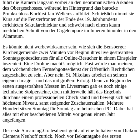
führt die Kamera langsam vorbei an den neoromanischen Arkaden
des Obergeschosses, während im Hintergrund das barocke
Prunkschloss Kurfürst Jan Wellems aufblitzt. Schließlich nimmt sie
Kurs auf die Fensterfronten der Ende des 19. Jahrhunderts
errichteten Sakralarchitektur und schwebt nach einem kaum
merklichen Schnitt von der Orgelempore im Inneren hinunter in den
Altarraum.
Es könnte nicht werbewirksamer sein, wie sich die Bensberger
Kirchengemeinde zwei Minuten vor Beginn ihres live gestreamten
Sonntagsgottesdienstes für alle Online-Besucher in einem Einspieler
inszeniert. Eine Drohne macht’s möglich. Fast würde man meinen,
dem wöchentlichen Fernsehgottesdienst der Öffentlich-Rechtlichen
zugeschaltet zu sein. Aber nein, St. Nikolaus arbeitet an seinem
eigenen Image – und das mit großem Erfolg. Denn zu Beginn der
ersten ausgestrahlten Messen im Livestream gab es noch einige
technische Stolpersteine, doch mittlerweile hält das Ergebnis
durchaus einem professionellen Check stand und bewegt sich auf
höchstem Niveau, samt steigender Zuschauerzahlen. Mehrere
Hundert sitzen Sonntag für Sonntag am heimischen PC. Dabei hat
alles mit eher bescheidenen Mitteln vor genau einem Jahr
angefangen.
Der erste Streaming-Gottesdienst geht auf eine Initiative von Diakon
Clemens Neuhoff zurück. Noch vor Bekanntgabe des ersten