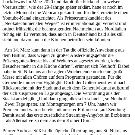
Lockdowns im März 2020 und damit rückblickend „in weiser
Voraussicht“, wie der 29-Jährige später erklärt, hatte er noch im
letzten Moment eine Webcam gekauft und für die Gemeinde einen
Youtube-Kanal eingerichtet. Als Priesteramtskandidat des
„Neokatechumenalen Weges“ ist er international gut vernetzt und
ordnet frühzeitig die beängstigenden Nachrichten aus Norditalien
richtig ein. Er vermutet, dass auch in Deutschland bald alles still
steht und davon auch die Kirchen betroffen sein könnten.
„Am 14. März kam dann in der Tat die offizielle Anweisung aus
dem Bistum, dass wegen zu großer Ansteckungsgefahr die
Präsenzgottesdienste bis auf Weiteres ausgesetzt werden, keine
Besucher mehr in die Kirche dürfen“, erinnert sich Neuhoff. Dabei
habe in St. Nikolaus an besagtem Wochenende noch eine große
Messe mit allen Chören auf dem Programm gestanden. Für die
Gemeinde immer ein Highlight. Doch der Gottesdienst wird nach
Rücksprache mit der Stadt und auch dem Generalvikariat aufgrund
der sich zuspitzenden Lage abgesagt. Die Verordnung aus der
Staatskanzlei gilt. „Und dann ging alles sehr schnell“, so Neuhoff.
„Zwei Tage später, am Montagmorgen um 7 Uhr, hatten wir
Premiere und waren bereits mit unserer Frühmesse ‚auf Sendung’.
Damit stand das erste zusätzliche Streaming-Angebot im Erzbistum
– als Alternative zu dem aus dem Kölner Dom.“
Pfarrer Andreas Süß ist die tägliche Übertragung aus St. Nikolaus