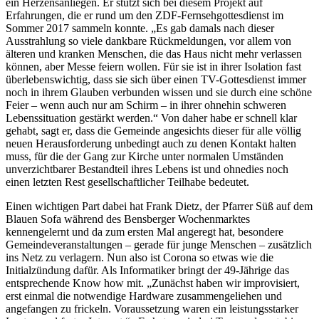
ein Herzensanliegen. Er stützt sich bei diesem Projekt auf
Erfahrungen, die er rund um den ZDF-Fernsehgottesdienst im
Sommer 2017 sammeln konnte. „Es gab damals nach dieser
Ausstrahlung so viele dankbare Rückmeldungen, vor allem von
älteren und kranken Menschen, die das Haus nicht mehr verlassen
können, aber Messe feiern wollen. Für sie ist in ihrer Isolation fast
überlebenswichtig, dass sie sich über einen TV-Gottesdienst immer
noch in ihrem Glauben verbunden wissen und sie durch eine schöne
Feier – wenn auch nur am Schirm – in ihrer ohnehin schweren
Lebenssituation gestärkt werden.“ Von daher habe er schnell klar
gehabt, sagt er, dass die Gemeinde angesichts dieser für alle völlig
neuen Herausforderung unbedingt auch zu denen Kontakt halten
muss, für die der Gang zur Kirche unter normalen Umständen
unverzichtbarer Bestandteil ihres Lebens ist und ohnedies noch
einen letzten Rest gesellschaftlicher Teilhabe bedeutet.
Einen wichtigen Part dabei hat Frank Dietz, der Pfarrer Süß auf dem
Blauen Sofa während des Bensberger Wochenmarktes
kennengelernt und da zum ersten Mal angeregt hat, besondere
Gemeindeveranstaltungen – gerade für junge Menschen – zusätzlich
ins Netz zu verlagern. Nun also ist Corona so etwas wie die
Initialzündung dafür. Als Informatiker bringt der 49-Jährige das
entsprechende Know how mit. „Zunächst haben wir improvisiert,
erst einmal die notwendige Hardware zusammengeliehen und
angefangen zu frickeln. Voraussetzung waren ein leistungsstarker