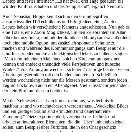
Laptop und festes Internet.“ „Es hat zwei, drei Tage gedauert, bis
wir den Kniff raus hatten und das Setup stand“, ergänzt Neuhoff.
Auch Sebastian Hoppe kennt sich in den Grundbegriffen
anspruchsvoller IT-Technik aus und bringt Ideen ein. „An den
Laptop haben wir verschiedene Kameras angeschlossen. Nun gab es
eine Totale, eine Zoom-Möglichkeit, um den Zelebranten am Altar
näher heranzuholen, und mit der drahtlosen Handykamera außerdem
noch eine mobile Option, um zusätzlich spontane Schnitte zu
machen und während des Kommuniongangs zum Beispiel auf die
Chorfenster oder andere architektonische Details zu halten“, sagt er.
„Man lernt mit einem Mal einen solchen Kirchenraum ganz neu
kennen und entdeckt unendlich viele Perspektiven und hübsche
Winkel.“ Von Anfang an wechselt sich der 25-Jährige bei den vielen
Übertragungsterminen mit den beiden anderen ab. Schließlich
werden wochenlang nicht nur die Messen gestreamt, sondern jeden
Tag im Lockdown auch ein Abendgebet. Viel Einsatz für jemanden,
der kein Profi auf diesem Gebiet ist.
Mit der Zeit testet das Team immer mehr aus, was technisch
machbar ist und wo nachgebessert werden muss. „Wackelige Bilder
und ein grottiger Sound sind ermüdend und dauerhaft eine
Zumutung.“ Dietz experimentiert, verfeinert die Technik und
arbeitet an interaktiven Elementen, die die „User“ mit einbeziehen
sollen, zum Beispiel über Fürbitten, die in den Chat geschickt