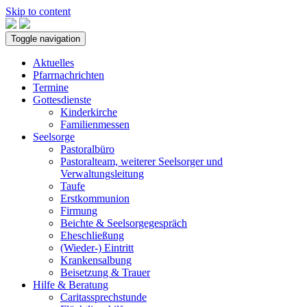
Skip to content
Toggle navigation
Aktuelles
Pfarrnachrichten
Termine
Gottesdienste
Kinderkirche
Familienmessen
Seelsorge
Pastoralbüro
Pastoralteam, weiterer Seelsorger und
Verwaltungsleitung
Taufe
Erstkommunion
Firmung
Beichte & Seelsorgegespräch
Eheschließung
(Wieder-) Eintritt
Krankensalbung
Beisetzung & Trauer
Hilfe & Beratung
Caritassprechstunde