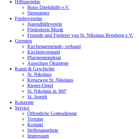
Hilfsprojekte
Bono Direkthilfe e.V.
Sternsinger
Fördervereine
Jugendhilfeverein
Förderkreis Musik
Freunde und Förderer von St. Nikolaus Bensberg e.V.
Gremien
Kirchengemeinde- verband
Kirchenvorstand
Pfarrgemeinderat
Ausschuss Ökumene
Kunst & Geschichte
St. Nikolaus
Kreuzweg St. Nikolaus
Rieger-Orgel
St. Nikolaus in 360°
St. Joseph
Konzepte
Service
Öffentliche Gottesdienste
Termine
Kontakt
Stellenangebote
Impressum