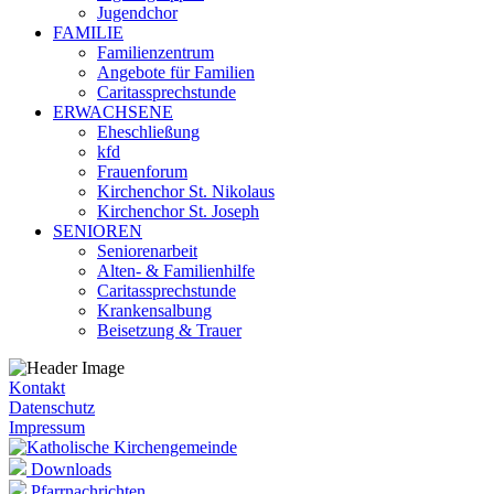
Jugendchor
FAMILIE
Familienzentrum
Angebote für Familien
Caritassprechstunde
ERWACHSENE
Eheschließung
kfd
Frauenforum
Kirchenchor St. Nikolaus
Kirchenchor St. Joseph
SENIOREN
Seniorenarbeit
Alten- & Familienhilfe
Caritassprechstunde
Krankensalbung
Beisetzung & Trauer
Kontakt
Datenschutz
Impressum
Downloads
Pfarrnachrichten