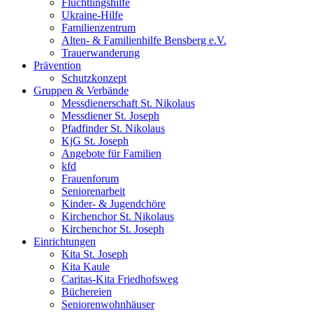
Flüchtlingshilfe
Ukraine-Hilfe
Familienzentrum
Alten- & Familienhilfe Bensberg e.V.
Trauerwanderung
Prävention
Schutzkonzept
Gruppen & Verbände
Messdienerschaft St. Nikolaus
Messdiener St. Joseph
Pfadfinder St. Nikolaus
KjG St. Joseph
Angebote für Familien
kfd
Frauenforum
Seniorenarbeit
Kinder- & Jugendchöre
Kirchenchor St. Nikolaus
Kirchenchor St. Joseph
Einrichtungen
Kita St. Joseph
Kita Kaule
Caritas-Kita Friedhofsweg
Büchereien
Seniorenwohnhäuser