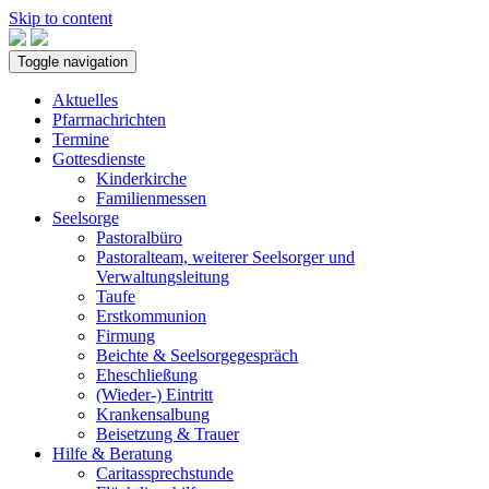
Skip to content
Toggle navigation
Aktuelles
Pfarrnachrichten
Termine
Gottesdienste
Kinderkirche
Familienmessen
Seelsorge
Pastoralbüro
Pastoralteam, weiterer Seelsorger und
Verwaltungsleitung
Taufe
Erstkommunion
Firmung
Beichte & Seelsorgegespräch
Eheschließung
(Wieder-) Eintritt
Krankensalbung
Beisetzung & Trauer
Hilfe & Beratung
Caritassprechstunde