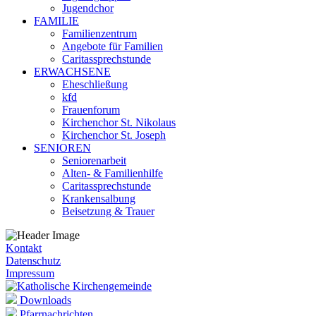
Jugendchor
FAMILIE
Familienzentrum
Angebote für Familien
Caritassprechstunde
ERWACHSENE
Eheschließung
kfd
Frauenforum
Kirchenchor St. Nikolaus
Kirchenchor St. Joseph
SENIOREN
Seniorenarbeit
Alten- & Familienhilfe
Caritassprechstunde
Krankensalbung
Beisetzung & Trauer
Kontakt
Datenschutz
Impressum
Downloads
Pfarrnachrichten