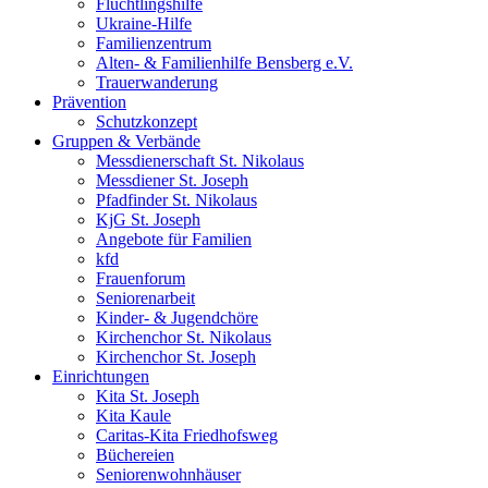
Flüchtlingshilfe
Ukraine-Hilfe
Familienzentrum
Alten- & Familienhilfe Bensberg e.V.
Trauerwanderung
Prävention
Schutzkonzept
Gruppen & Verbände
Messdienerschaft St. Nikolaus
Messdiener St. Joseph
Pfadfinder St. Nikolaus
KjG St. Joseph
Angebote für Familien
kfd
Frauenforum
Seniorenarbeit
Kinder- & Jugendchöre
Kirchenchor St. Nikolaus
Kirchenchor St. Joseph
Einrichtungen
Kita St. Joseph
Kita Kaule
Caritas-Kita Friedhofsweg
Büchereien
Seniorenwohnhäuser