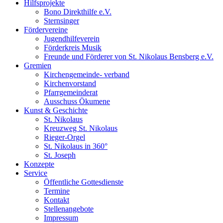
Hilfsprojekte
Bono Direkthilfe e.V.
Sternsinger
Fördervereine
Jugendhilfeverein
Förderkreis Musik
Freunde und Förderer von St. Nikolaus Bensberg e.V.
Gremien
Kirchengemeinde- verband
Kirchenvorstand
Pfarrgemeinderat
Ausschuss Ökumene
Kunst & Geschichte
St. Nikolaus
Kreuzweg St. Nikolaus
Rieger-Orgel
St. Nikolaus in 360°
St. Joseph
Konzepte
Service
Öffentliche Gottesdienste
Termine
Kontakt
Stellenangebote
Impressum