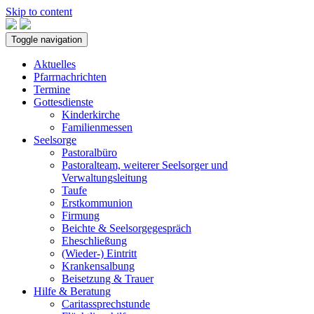
Skip to content
Toggle navigation
Aktuelles
Pfarrnachrichten
Termine
Gottesdienste
Kinderkirche
Familienmessen
Seelsorge
Pastoralbüro
Pastoralteam, weiterer Seelsorger und
Verwaltungsleitung
Taufe
Erstkommunion
Firmung
Beichte & Seelsorgegespräch
Eheschließung
(Wieder-) Eintritt
Krankensalbung
Beisetzung & Trauer
Hilfe & Beratung
Caritassprechstunde