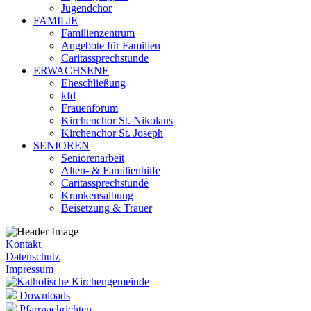
Jugendchor
FAMILIE
Familienzentrum
Angebote für Familien
Caritassprechstunde
ERWACHSENE
Eheschließung
kfd
Frauenforum
Kirchenchor St. Nikolaus
Kirchenchor St. Joseph
SENIOREN
Seniorenarbeit
Alten- & Familienhilfe
Caritassprechstunde
Krankensalbung
Beisetzung & Trauer
Kontakt
Datenschutz
Impressum
Downloads
Pfarrnachrichten