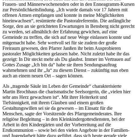
Frauen- und Männerwochenenden oder in den Enneagramm-Kursen
zur Persönlichkeitsfindung. „Ich wurde damals vor 17 Jahren mit
offenen Armen empfangen und konnte in meine Möglichkeiten
hineinwachsen“, resümierte die Pastoralreferentin. Die anfängliche
Sorge, den an sie gerichteten Erwartungen in Bensberg nicht gerecht
zu werden, sei allmählich der Erfahrung gewichen, auf eine
Gemeinde zu treffen, die sich auf neue Wege einlassen konnte und
mitgemacht habe. Sehr wertvoll sei für sie zudem der große
Freiraum gewesen, den Pfarrer Janßen ihr beim Ausprobieren
pastoraler Möglichkeiten gelassen habe. Nicht zuletzt habe ihr das
gezeigt: In Dir steckt mehr als Du glaubst. Immer im Vertrauen auf
Gottes Zusage „Ich bin da“ habe sie ihren Sendungsauftrag
wahrnehmen und ihr „Ja“ zu diesem Dienst – zukünftig nun eben
auch an einem neuen Ort – sagen können.
Als „tragende Säule im Leben der Gemeinde“ charakterisierte
Martin Brochhaus die charismatische Seelsorgerin, die „vielen hier
sehr ans Herz gewachsen ist“. Mit ihrer Heiterkeit und
Tiefsinnigkeit, mit ihrem Glauben und einem großen
Gestaltungswillen sei sie da gewesen – im Einsatz für die
Menschen, sagte der Vorsitzende des Pfarrgemeinderates. Ihre
religiöse Begleitung – in den Kleinkindergottesdiensten, bei der
Arbeit in den Kindergärten und der Vorbereitung auf die
Erstkommunion – sowie bei den vielen Angebote in der Familien-
und Jugendarbeit hätte dazu geführt, dass sich heute gerade viele