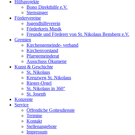
Hilfsprojekte
Bono Direkthilfe e.V.
Sternsinger
Fördervereine
Jugendhilfeverein
Förderkreis Musik
Freunde und Förderer von St. Nikolaus Bensberg e.V.
Gremien
Kirchengemeinde- verband
Kirchenvorstand
Pfarrgemeinderat
Ausschuss Ökumene
Kunst & Geschichte
St. Nikolaus
Kreuzweg St. Nikolaus
Rieger-Orgel
St. Nikolaus in 360°
St. Joseph
Konzepte
Service
Öffentliche Gottesdienste
Termine
Kontakt
Stellenangebote
Impressum