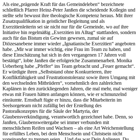
Als eine„prägende Kraft für das Gemeindeleben“ bezeichnete
schließlich Pfarrer Heinz-Peter Janßen die scheidende Kollegin und
stellte sehr bewusst ihre theologische Kompetenz heraus. Mit ihrer
Zusatzqualifikation in geistlicher Begleitung und als
Exerzitienleiterin sei sie nicht nur für die Gemeinde, wo auf ihre
Initiative hin regelmäßig „Exerzitien im Alltag“ stattfanden, sondern
auch für das Bistum ein Gewinn gewesen, zumal sie auf
Diözesanebene immer wieder „Ignatianische Exerzitien“ angeboten
habe. „Mir war immer wichtig, eine Frau im Team zu haben, und
diese Einschätzung hat sich in den vergangenen 17 Jahren voll
bestätigt“, lobte Janßen die erfolgreiche Zusammenarbeit. Monika
Ueberberg habe „Pfeffer“ ins Team gebracht und „Feuer gemacht“.
Er würdigte ihren „Selbststand ohne Konkurrieren, ihre
Konfliktfähigkeit und Frustrationstoleranz sowie ihren Umgang mit
den wechselnden Mitbrüdern“, vornehmlich den zahlreichen
Kaplänen in den zurückliegenden Jahren, die mal mehr, mal weniger
etwas mit Frauen hätten anfangen können, wie er schmunzelnd
einräumte. Ernsthaft fügte er hinzu, dass die Mitarbeiterin im
Seelsorgeteam nicht zufällig bei der Erstellung des
Pastoralkonzeptes für die Säule der Martyria, der
Glaubensverkündigung, verantwortlich gezeichnet habe. Denn, so
Janßen, Glaubensweitergabe sei immer verbunden mit
menschlichem Reifen und Wachsen – als eine Art Weichenstellung
für erfülltes Leben, bei dem Menschsein und Christsein nicht
voneinander zu trennen seien. „Und das war Dein Anliegen. Du