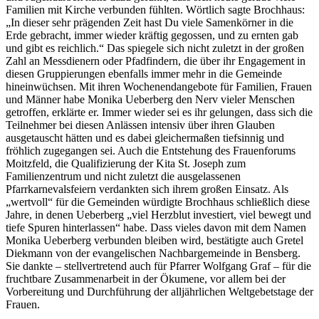
Familien mit Kirche verbunden fühlten. Wörtlich sagte Brochhaus:
„In dieser sehr prägenden Zeit hast Du viele Samenkörner in die
Erde gebracht, immer wieder kräftig gegossen, und zu ernten gab
und gibt es reichlich.“ Das spiegele sich nicht zuletzt in der großen
Zahl an Messdienern oder Pfadfindern, die über ihr Engagement in
diesen Gruppierungen ebenfalls immer mehr in die Gemeinde
hineinwüchsen. Mit ihren Wochenendangebote für Familien, Frauen
und Männer habe Monika Ueberberg den Nerv vieler Menschen
getroffen, erklärte er. Immer wieder sei es ihr gelungen, dass sich die
Teilnehmer bei diesen Anlässen intensiv über ihren Glauben
ausgetauscht hätten und es dabei gleichermaßen tiefsinnig und
fröhlich zugegangen sei. Auch die Entstehung des Frauenforums
Moitzfeld, die Qualifizierung der Kita St. Joseph zum
Familienzentrum und nicht zuletzt die ausgelassenen
Pfarrkarnevalsfeiern verdankten sich ihrem großen Einsatz. Als
„wertvoll“ für die Gemeinden würdigte Brochhaus schließlich diese
Jahre, in denen Ueberberg „viel Herzblut investiert, viel bewegt und
tiefe Spuren hinterlassen“ habe. Dass vieles davon mit dem Namen
Monika Ueberberg verbunden bleiben wird, bestätigte auch Gretel
Diekmann von der evangelischen Nachbargemeinde in Bensberg.
Sie dankte – stellvertretend auch für Pfarrer Wolfgang Graf – für die
fruchtbare Zusammenarbeit in der Ökumene, vor allem bei der
Vorbereitung und Durchführung der alljährlichen Weltgebetstage der
Frauen.