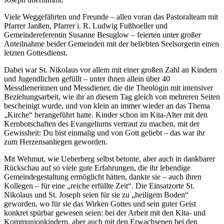
Viele Weggefährten und Freunde – allen voran das Pastoralteam mit
Pfarrer Janßen, Pfarrer i. R. Ludwig Fußhoeller und
Gemeindereferentin Susanne Besuglow – feierten unter großer
Anteilnahme beider Gemeinden mit der beliebten Seelsorgerin einen
letzten Gottesdienst.
Dabei war St. Nikolaus vor allem mit einer großen Zahl an Kindern
und Jugendlichen gefüllt – unter ihnen allein über 40
Messdienerinnen und Messdiener, die die Theologin mit intensiver
Beziehungsarbeit, wie ihr an diesem Tag gleich von mehreren Seiten
bescheinigt wurde, und von klein an immer wieder an das Thema
„Kirche“ herangeführt hatte. Kinder schon im Kita-Alter mit den
Kernbotschaften des Evangeliums vertraut zu machen, mit der
Gewissheit: Du bist einmalig und von Gott geliebt – das war ihr
zum Herzensanliegen geworden.
Mit Wehmut, wie Ueberberg selbst betonte, aber auch in dankbarer
Rückschau auf so viele gute Erfahrungen, die ihr lebendige
Gemeindegestaltung ermöglicht hätten, dankte sie – auch ihren
Kollegen – für eine „reiche erfüllte Zeit“. Die Einsatzorte St.
Nikolaus und St. Joseph seien für sie zu „heiligem Boden“
geworden, wo für sie das Wirken Gottes und sein guter Geist
konkret spürbar gewesen seien: bei der Arbeit mit den Kita- und
Kommunionkindern, aber auch mit den Erwachsenen bei den