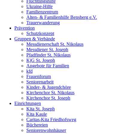
Flüchtlingshilfe
Ukraine-Hilfe
Familienzentrum
Alten- & Familienhilfe Bensberg e.V.
Trauerwanderung
Prävention
Schutzkonzept
Gruppen & Verbände
Messdienerschaft St. Nikolaus
Messdiener St. Joseph
Pfadfinder St. Nikolaus
KjG St. Joseph
Angebote für Familien
kfd
Frauenforum
Seniorenarbeit
Kinder- & Jugendchöre
Kirchenchor St. Nikolaus
Kirchenchor St. Joseph
Einrichtungen
Kita St. Joseph
Kita Kaule
Caritas-Kita Friedhofsweg
Büchereien
Seniorenwohnhäuser