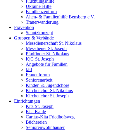
Flüchtlingshilfe
Ukraine-Hilfe
Familienzentrum
Alten- & Familienhilfe Bensberg e.V.
Trauerwanderung
Prävention
Schutzkonzept
Gruppen & Verbände
Messdienerschaft St. Nikolaus
Messdiener St. Joseph
Pfadfinder St. Nikolaus
KjG St. Joseph
Angebote für Familien
kfd
Frauenforum
Seniorenarbeit
Kinder- & Jugendchöre
Kirchenchor St. Nikolaus
Kirchenchor St. Joseph
Einrichtungen
Kita St. Joseph
Kita Kaule
Caritas-Kita Friedhofsweg
Büchereien
Seniorenwohnhäuser