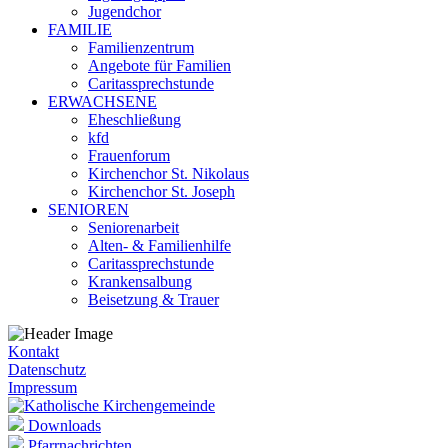
Jugendchor
FAMILIE
Familienzentrum
Angebote für Familien
Caritassprechstunde
ERWACHSENE
Eheschließung
kfd
Frauenforum
Kirchenchor St. Nikolaus
Kirchenchor St. Joseph
SENIOREN
Seniorenarbeit
Alten- & Familienhilfe
Caritassprechstunde
Krankensalbung
Beisetzung & Trauer
Kontakt
Datenschutz
Impressum
Downloads
Pfarrnachrichten