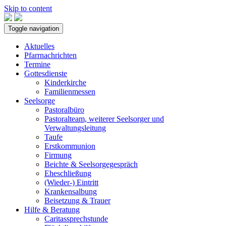
Skip to content
Toggle navigation
Aktuelles
Pfarrnachrichten
Termine
Gottesdienste
Kinderkirche
Familienmessen
Seelsorge
Pastoralbüro
Pastoralteam, weiterer Seelsorger und
Verwaltungsleitung
Taufe
Erstkommunion
Firmung
Beichte & Seelsorgegespräch
Eheschließung
(Wieder-) Eintritt
Krankensalbung
Beisetzung & Trauer
Hilfe & Beratung
Caritassprechstunde