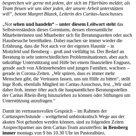
besprechen wir gerne mit jedem, der sich im Pfarrbüro meldet; als
Team freuen wir uns über jeden, der unsere Arbeit unterstützen
will“, betont Margret Blazek, Leiterin des Caritas-Ausschusses.
„Not
sehen und handeln“ – unter diesem Leitwort steht
das
Selbstverständnis dieses Gremiums, dessen ehrenamtliche
Mitarbeiterinnen und Mitarbeiter sich für Beratungszeiten oder auch
Hausbesuche bereithalten. Dabei machen sie immer wieder die
Erfahrung, dass die Not auch vor der eigenen Haustür – in
Moitzfeld und Bensberg – groß und vielfältig ist. Der Bedarf an
Beratung in sehr unterschiedlichen Problemsituationen, aber auch
tatkräftige Unterstützung und Hilfe bei einem finanziellen Engpass,
gerade auch von Alleinstehenden und jungen Familien, wachsen –
gerade in Corona-Zeiten. „Wir spüren, dass es immer mehr
Menschen gibt, die Vertrauen fassen, uns um Hilfe zu bitten“, stellt
Inge Roth, ebenfalls Mitglied im Caritas-Ausschuss, fest. „Wir sind
daher froh, immer öfter auch die hauptamtlichen Beratungsstellen
der Caritas Rhein-Berg hinzuziehen zu können oder Stiftungen um
Unterstützung anzufragen.“
Damit im vertrauensvollen Gespräch – im Rahmen der
Caritassprechstunde – weitgehend unbürokratisch Wege aus der
akuten Not gefunden werden können, sind zu folgenden Zeiten
Ansprechpartner aus dem Caritas-Team anzutreffen:
in Bensberg
immer
montags von 9 bis 10.30 Uhr im Pastoralbüro,