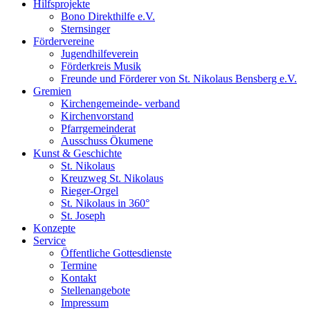
Hilfsprojekte
Bono Direkthilfe e.V.
Sternsinger
Fördervereine
Jugendhilfeverein
Förderkreis Musik
Freunde und Förderer von St. Nikolaus Bensberg e.V.
Gremien
Kirchengemeinde- verband
Kirchenvorstand
Pfarrgemeinderat
Ausschuss Ökumene
Kunst & Geschichte
St. Nikolaus
Kreuzweg St. Nikolaus
Rieger-Orgel
St. Nikolaus in 360°
St. Joseph
Konzepte
Service
Öffentliche Gottesdienste
Termine
Kontakt
Stellenangebote
Impressum