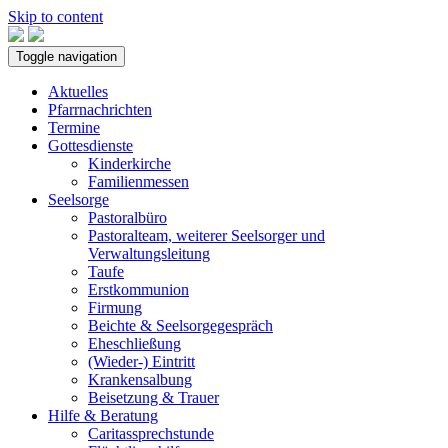
Skip to content
Toggle navigation
Aktuelles
Pfarrnachrichten
Termine
Gottesdienste
Kinderkirche
Familienmessen
Seelsorge
Pastoralbüro
Pastoralteam, weiterer Seelsorger und
Verwaltungsleitung
Taufe
Erstkommunion
Firmung
Beichte & Seelsorgegespräch
Eheschließung
(Wieder-) Eintritt
Krankensalbung
Beisetzung & Trauer
Hilfe & Beratung
Caritassprechstunde