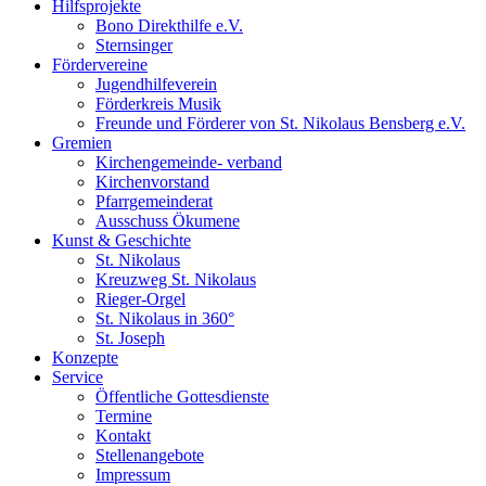
Hilfsprojekte
Bono Direkthilfe e.V.
Sternsinger
Fördervereine
Jugendhilfeverein
Förderkreis Musik
Freunde und Förderer von St. Nikolaus Bensberg e.V.
Gremien
Kirchengemeinde- verband
Kirchenvorstand
Pfarrgemeinderat
Ausschuss Ökumene
Kunst & Geschichte
St. Nikolaus
Kreuzweg St. Nikolaus
Rieger-Orgel
St. Nikolaus in 360°
St. Joseph
Konzepte
Service
Öffentliche Gottesdienste
Termine
Kontakt
Stellenangebote
Impressum