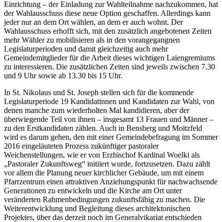
Einrichtung – der Einladung zur Wahlteilnahme nachzukommen, hat
der Wahlausschuss diese neue Option geschaffen.
Allerdings kann
jeder nur an dem Ort wählen, an dem er auch wohnt. Der
Wahlausschuss erhofft sich, mit den zusätzlich angebotenen Zeiten
mehr Wähler zu mobilisieren als in den vorangegangnen
Legislaturperioden und damit gleichzeitig auch mehr
Gemeindemitglieder für die Arbeit dieses wichtigen Laiengremiums
zu interessieren. Die zusätzlichen Zeiten sind jeweils zwischen 7.30
und 9 Uhr sowie ab 13.30 bis 15 Uhr.
In St. Nikolaus und St. Joseph stellen sich für die kommende
Legislaturperiode 19 Kandidatinnen und Kandidaten zur Wahl, von
denen manche zum wiederholten Mal kandidieren, aber der
überwiegende Teil von ihnen – insgesamt 13 Frauen und Männer –
zu den Erstkandidaten zählen. Auch in Bensberg und Moitzfeld
wird es darum gehen, den mit einer Gemeindebefragung im Sommer
2016 eingeläuteten Prozess zukünftiger pastoraler
Weichenstellungen, wie er von Erzbischof Kardinal Woelki als
„Pastoraler Zukunftsweg“ initiiert wurde, fortzusetzen. Dazu zählt
vor allem die Planung neuer kirchlicher Gebäude, um mit einem
Pfarrzentrum einen attraktiven Anziehungspunkt für nachwachsende
Generationen zu entwickeln und die Kirche am Ort unter
veränderten Rahmenbedingungen zukunftsfähig zu machen. Die
Weiterentwicklung und Begleitung dieses architektonischen
Projektes, über das derzeit noch im Generalvikariat entschieden