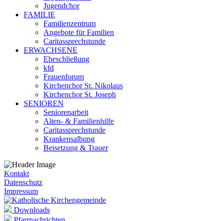
Jugendchor
FAMILIE
Familienzentrum
Angebote für Familien
Caritassprechstunde
ERWACHSENE
Eheschließung
kfd
Frauenforum
Kirchenchor St. Nikolaus
Kirchenchor St. Joseph
SENIOREN
Seniorenarbeit
Alten- & Familienhilfe
Caritassprechstunde
Krankensalbung
Beisetzung & Trauer
Kontakt
Datenschutz
Impressum
Downloads
Pfarrnachrichten