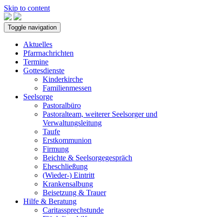
Skip to content
Toggle navigation
Aktuelles
Pfarrnachrichten
Termine
Gottesdienste
Kinderkirche
Familienmessen
Seelsorge
Pastoralbüro
Pastoralteam, weiterer Seelsorger und
Verwaltungsleitung
Taufe
Erstkommunion
Firmung
Beichte & Seelsorgegespräch
Eheschließung
(Wieder-) Eintritt
Krankensalbung
Beisetzung & Trauer
Hilfe & Beratung
Caritassprechstunde