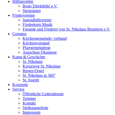
Hilfsprojekte
Bono Direkthilfe e.V.
Sternsinger
Fördervereine
Jugendhilfeverein
Förderkreis Musik
Freunde und Förderer von St. Nikolaus Bensberg e.V.
Gremien
Kirchengemeinde- verband
Kirchenvorstand
Pfarrgemeinderat
Ausschuss Ökumene
Kunst & Geschichte
St. Nikolaus
Kreuzweg St. Nikolaus
Rieger-Orgel
St. Nikolaus in 360°
St. Joseph
Konzepte
Service
Öffentliche Gottesdienste
Termine
Kontakt
Stellenangebote
Impressum