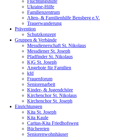
Flüchtlingshilfe
Ukraine-Hilfe
Familienzentrum
Alten- & Familienhilfe Bensberg e.V.
Trauerwanderung
Prävention
Schutzkonzept
Gruppen & Verbände
Messdienerschaft St. Nikolaus
Messdiener St. Joseph
Pfadfinder St. Nikolaus
KjG St. Joseph
Angebote für Familien
kfd
Frauenforum
Seniorenarbeit
Kinder- & Jugendchöre
Kirchenchor St. Nikolaus
Kirchenchor St. Joseph
Einrichtungen
Kita St. Joseph
Kita Kaule
Caritas-Kita Friedhofsweg
Büchereien
Seniorenwohnhäuser