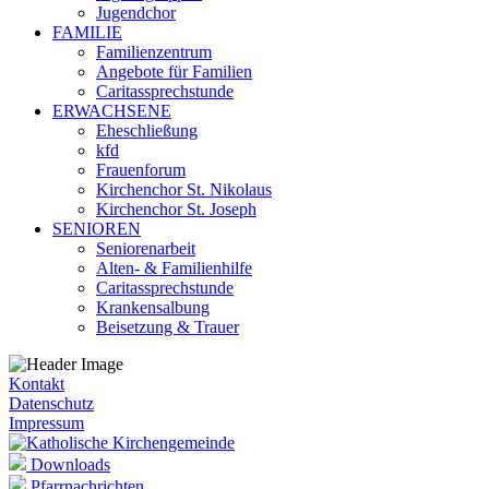
Jugendchor
FAMILIE
Familienzentrum
Angebote für Familien
Caritassprechstunde
ERWACHSENE
Eheschließung
kfd
Frauenforum
Kirchenchor St. Nikolaus
Kirchenchor St. Joseph
SENIOREN
Seniorenarbeit
Alten- & Familienhilfe
Caritassprechstunde
Krankensalbung
Beisetzung & Trauer
Kontakt
Datenschutz
Impressum
Downloads
Pfarrnachrichten