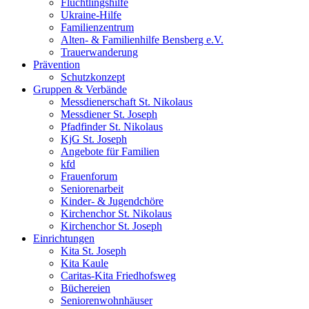
Flüchtlingshilfe
Ukraine-Hilfe
Familienzentrum
Alten- & Familienhilfe Bensberg e.V.
Trauerwanderung
Prävention
Schutzkonzept
Gruppen & Verbände
Messdienerschaft St. Nikolaus
Messdiener St. Joseph
Pfadfinder St. Nikolaus
KjG St. Joseph
Angebote für Familien
kfd
Frauenforum
Seniorenarbeit
Kinder- & Jugendchöre
Kirchenchor St. Nikolaus
Kirchenchor St. Joseph
Einrichtungen
Kita St. Joseph
Kita Kaule
Caritas-Kita Friedhofsweg
Büchereien
Seniorenwohnhäuser