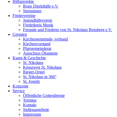
Hilfsprojekte
Bono Direkthilfe e.V.
Sternsinger
Fördervereine
Jugendhilfeverein
Förderkreis Musik
Freunde und Förderer von St. Nikolaus Bensberg e.V.
Gremien
Kirchengemeinde- verband
Kirchenvorstand
Pfarrgemeinderat
Ausschuss Ökumene
Kunst & Geschichte
St. Nikolaus
Kreuzweg St. Nikolaus
Rieger-Orgel
St. Nikolaus in 360°
St. Joseph
Konzepte
Service
Öffentliche Gottesdienste
Termine
Kontakt
Stellenangebote
Impressum