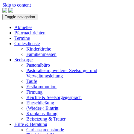
Skip to content
Toggle navigation
Aktuelles
Pfarrnachrichten
Termine
Gottesdienste
Kinderkirche
Familienmessen
Seelsorge
Pastoralbüro
Pastoralteam, weiterer Seelsorger und
Verwaltungsleitung
Taufe
Erstkommunion
Firmung
Beichte & Seelsorgegespräch
Eheschließung
(Wieder-) Eintritt
Krankensalbung
Beisetzung & Trauer
Hilfe & Beratung
Caritassprechstunde