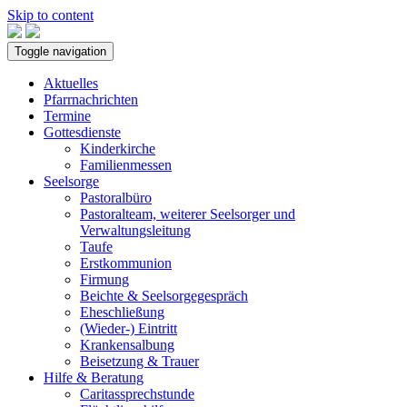
Skip to content
Toggle navigation
Aktuelles
Pfarrnachrichten
Termine
Gottesdienste
Kinderkirche
Familienmessen
Seelsorge
Pastoralbüro
Pastoralteam, weiterer Seelsorger und
Verwaltungsleitung
Taufe
Erstkommunion
Firmung
Beichte & Seelsorgegespräch
Eheschließung
(Wieder-) Eintritt
Krankensalbung
Beisetzung & Trauer
Hilfe & Beratung
Caritassprechstunde