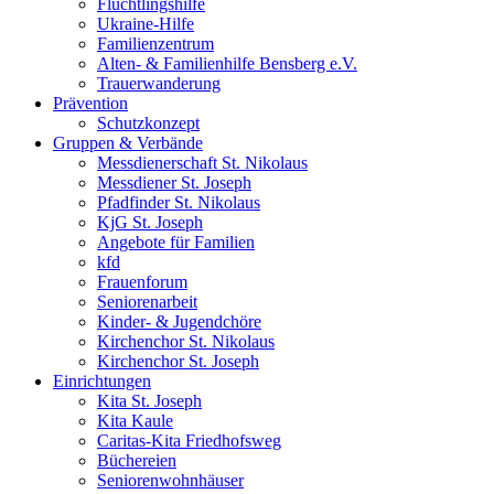
Flüchtlingshilfe
Ukraine-Hilfe
Familienzentrum
Alten- & Familienhilfe Bensberg e.V.
Trauerwanderung
Prävention
Schutzkonzept
Gruppen & Verbände
Messdienerschaft St. Nikolaus
Messdiener St. Joseph
Pfadfinder St. Nikolaus
KjG St. Joseph
Angebote für Familien
kfd
Frauenforum
Seniorenarbeit
Kinder- & Jugendchöre
Kirchenchor St. Nikolaus
Kirchenchor St. Joseph
Einrichtungen
Kita St. Joseph
Kita Kaule
Caritas-Kita Friedhofsweg
Büchereien
Seniorenwohnhäuser