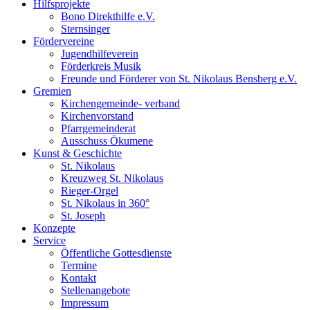
Hilfsprojekte
Bono Direkthilfe e.V.
Sternsinger
Fördervereine
Jugendhilfeverein
Förderkreis Musik
Freunde und Förderer von St. Nikolaus Bensberg e.V.
Gremien
Kirchengemeinde- verband
Kirchenvorstand
Pfarrgemeinderat
Ausschuss Ökumene
Kunst & Geschichte
St. Nikolaus
Kreuzweg St. Nikolaus
Rieger-Orgel
St. Nikolaus in 360°
St. Joseph
Konzepte
Service
Öffentliche Gottesdienste
Termine
Kontakt
Stellenangebote
Impressum