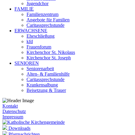
Jugendchor
FAMILIE
Familienzentrum
Angebote für Familien
Caritassprechstunde
ERWACHSENE
Eheschließung
kfd
Frauenforum
Kirchenchor St. Nikolaus
Kirchenchor St. Joseph
SENIOREN
Seniorenarbeit
Alten- & Familienhilfe
Caritassprechstunde
Krankensalbung
Beisetzung & Trauer
Kontakt
Datenschutz
Impressum
Downloads
Pfarrnachrichten