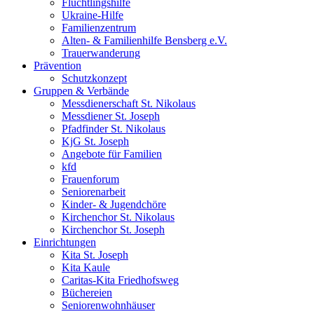
Flüchtlingshilfe
Ukraine-Hilfe
Familienzentrum
Alten- & Familienhilfe Bensberg e.V.
Trauerwanderung
Prävention
Schutzkonzept
Gruppen & Verbände
Messdienerschaft St. Nikolaus
Messdiener St. Joseph
Pfadfinder St. Nikolaus
KjG St. Joseph
Angebote für Familien
kfd
Frauenforum
Seniorenarbeit
Kinder- & Jugendchöre
Kirchenchor St. Nikolaus
Kirchenchor St. Joseph
Einrichtungen
Kita St. Joseph
Kita Kaule
Caritas-Kita Friedhofsweg
Büchereien
Seniorenwohnhäuser