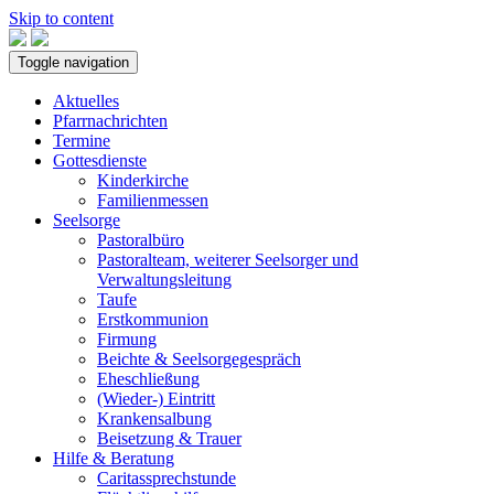
Skip to content
Toggle navigation
Aktuelles
Pfarrnachrichten
Termine
Gottesdienste
Kinderkirche
Familienmessen
Seelsorge
Pastoralbüro
Pastoralteam, weiterer Seelsorger und
Verwaltungsleitung
Taufe
Erstkommunion
Firmung
Beichte & Seelsorgegespräch
Eheschließung
(Wieder-) Eintritt
Krankensalbung
Beisetzung & Trauer
Hilfe & Beratung
Caritassprechstunde