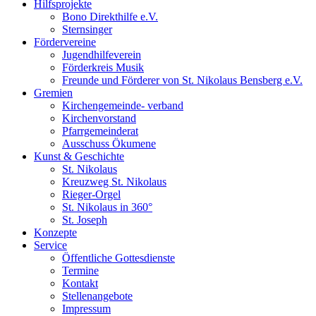
Hilfsprojekte
Bono Direkthilfe e.V.
Sternsinger
Fördervereine
Jugendhilfeverein
Förderkreis Musik
Freunde und Förderer von St. Nikolaus Bensberg e.V.
Gremien
Kirchengemeinde- verband
Kirchenvorstand
Pfarrgemeinderat
Ausschuss Ökumene
Kunst & Geschichte
St. Nikolaus
Kreuzweg St. Nikolaus
Rieger-Orgel
St. Nikolaus in 360°
St. Joseph
Konzepte
Service
Öffentliche Gottesdienste
Termine
Kontakt
Stellenangebote
Impressum