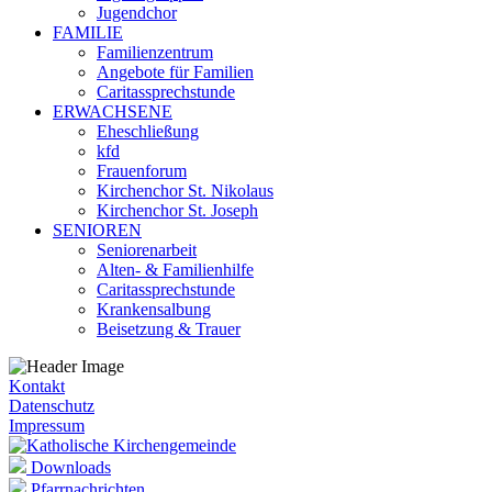
Jugendchor
FAMILIE
Familienzentrum
Angebote für Familien
Caritassprechstunde
ERWACHSENE
Eheschließung
kfd
Frauenforum
Kirchenchor St. Nikolaus
Kirchenchor St. Joseph
SENIOREN
Seniorenarbeit
Alten- & Familienhilfe
Caritassprechstunde
Krankensalbung
Beisetzung & Trauer
Kontakt
Datenschutz
Impressum
Downloads
Pfarrnachrichten