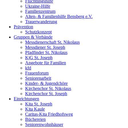
Flüchtlingshilfe
Ukraine-Hilfe
Familienzentrum
Alten- & Familienhilfe Bensberg e.V.
Trauerwanderung
Prävention
Schutzkonzept
Gruppen & Verbände
Messdienerschaft St. Nikolaus
Messdiener St. Joseph
Pfadfinder St. Nikolaus
KjG St. Joseph
Angebote für Familien
kfd
Frauenforum
Seniorenarbeit
Kinder- & Jugendchöre
Kirchenchor St. Nikolaus
Kirchenchor St. Joseph
Einrichtungen
Kita St. Joseph
Kita Kaule
Caritas-Kita Friedhofsweg
Büchereien
Seniorenwohnhäuser