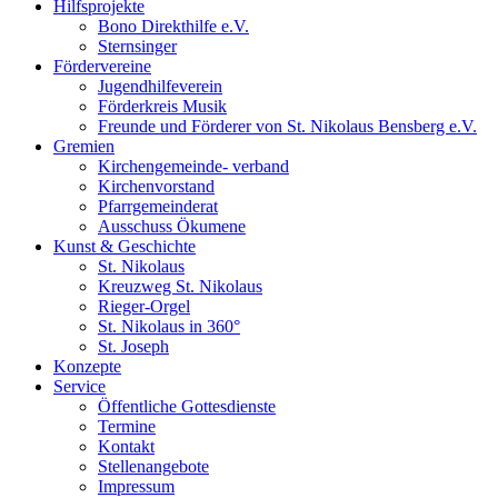
Hilfsprojekte
Bono Direkthilfe e.V.
Sternsinger
Fördervereine
Jugendhilfeverein
Förderkreis Musik
Freunde und Förderer von St. Nikolaus Bensberg e.V.
Gremien
Kirchengemeinde- verband
Kirchenvorstand
Pfarrgemeinderat
Ausschuss Ökumene
Kunst & Geschichte
St. Nikolaus
Kreuzweg St. Nikolaus
Rieger-Orgel
St. Nikolaus in 360°
St. Joseph
Konzepte
Service
Öffentliche Gottesdienste
Termine
Kontakt
Stellenangebote
Impressum