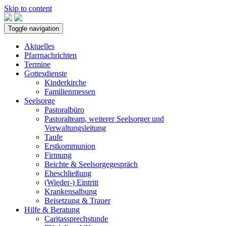
Skip to content
Toggle navigation
Aktuelles
Pfarrnachrichten
Termine
Gottesdienste
Kinderkirche
Familienmessen
Seelsorge
Pastoralbüro
Pastoralteam, weiterer Seelsorger und
Verwaltungsleitung
Taufe
Erstkommunion
Firmung
Beichte & Seelsorgegespräch
Eheschließung
(Wieder-) Eintritt
Krankensalbung
Beisetzung & Trauer
Hilfe & Beratung
Caritassprechstunde