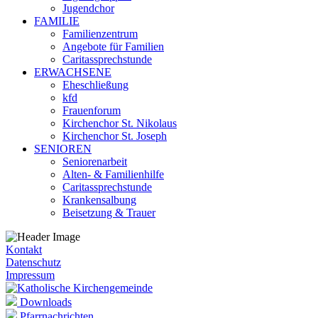
Jugendchor
FAMILIE
Familienzentrum
Angebote für Familien
Caritassprechstunde
ERWACHSENE
Eheschließung
kfd
Frauenforum
Kirchenchor St. Nikolaus
Kirchenchor St. Joseph
SENIOREN
Seniorenarbeit
Alten- & Familienhilfe
Caritassprechstunde
Krankensalbung
Beisetzung & Trauer
Kontakt
Datenschutz
Impressum
Downloads
Pfarrnachrichten