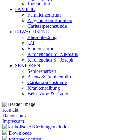
Jugendchor
FAMILIE
Familienzentrum
Angebote für Familien
Caritassprechstunde
ERWACHSENE
Eheschließung
kfd
Frauenforum
Kirchenchor St. Nikolaus
Kirchenchor St. Joseph
SENIOREN
Seniorenarbeit
Alten- & Familienhilfe
Caritassprechstunde
Krankensalbung
Beisetzung & Trauer
Kontakt
Datenschutz
Impressum
Downloads
Pfarrnachrichten