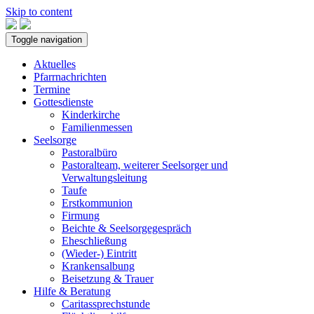
Skip to content
Toggle navigation
Aktuelles
Pfarrnachrichten
Termine
Gottesdienste
Kinderkirche
Familienmessen
Seelsorge
Pastoralbüro
Pastoralteam, weiterer Seelsorger und
Verwaltungsleitung
Taufe
Erstkommunion
Firmung
Beichte & Seelsorgegespräch
Eheschließung
(Wieder-) Eintritt
Krankensalbung
Beisetzung & Trauer
Hilfe & Beratung
Caritassprechstunde