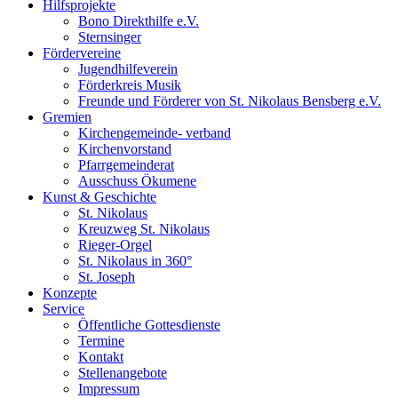
Hilfsprojekte
Bono Direkthilfe e.V.
Sternsinger
Fördervereine
Jugendhilfeverein
Förderkreis Musik
Freunde und Förderer von St. Nikolaus Bensberg e.V.
Gremien
Kirchengemeinde- verband
Kirchenvorstand
Pfarrgemeinderat
Ausschuss Ökumene
Kunst & Geschichte
St. Nikolaus
Kreuzweg St. Nikolaus
Rieger-Orgel
St. Nikolaus in 360°
St. Joseph
Konzepte
Service
Öffentliche Gottesdienste
Termine
Kontakt
Stellenangebote
Impressum