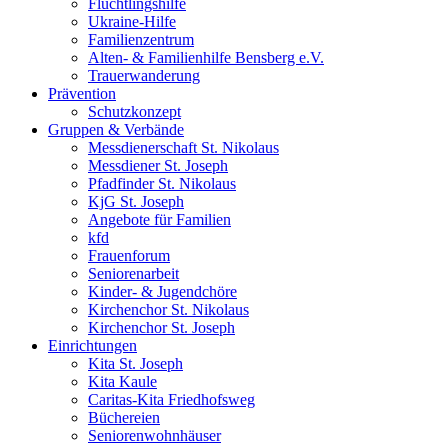
Flüchtlingshilfe
Ukraine-Hilfe
Familienzentrum
Alten- & Familienhilfe Bensberg e.V.
Trauerwanderung
Prävention
Schutzkonzept
Gruppen & Verbände
Messdienerschaft St. Nikolaus
Messdiener St. Joseph
Pfadfinder St. Nikolaus
KjG St. Joseph
Angebote für Familien
kfd
Frauenforum
Seniorenarbeit
Kinder- & Jugendchöre
Kirchenchor St. Nikolaus
Kirchenchor St. Joseph
Einrichtungen
Kita St. Joseph
Kita Kaule
Caritas-Kita Friedhofsweg
Büchereien
Seniorenwohnhäuser