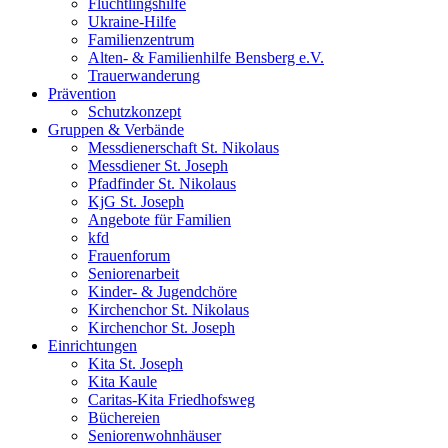
Flüchtlingshilfe
Ukraine-Hilfe
Familienzentrum
Alten- & Familienhilfe Bensberg e.V.
Trauerwanderung
Prävention
Schutzkonzept
Gruppen & Verbände
Messdienerschaft St. Nikolaus
Messdiener St. Joseph
Pfadfinder St. Nikolaus
KjG St. Joseph
Angebote für Familien
kfd
Frauenforum
Seniorenarbeit
Kinder- & Jugendchöre
Kirchenchor St. Nikolaus
Kirchenchor St. Joseph
Einrichtungen
Kita St. Joseph
Kita Kaule
Caritas-Kita Friedhofsweg
Büchereien
Seniorenwohnhäuser