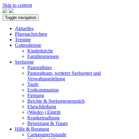
Skip to content
Toggle navigation
Aktuelles
Pfarrnachrichten
Termine
Gottesdienste
Kinderkirche
Familienmessen
Seelsorge
Pastoralbüro
Pastoralteam, weiterer Seelsorger und
Verwaltungsleitung
Taufe
Erstkommunion
Firmung
Beichte & Seelsorgegespräch
Eheschließung
(Wieder-) Eintritt
Krankensalbung
Beisetzung & Trauer
Hilfe & Beratung
Caritassprechstunde