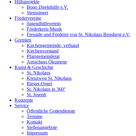
Hilfsprojekte
Bono Direkthilfe e.V.
Sternsinger
Fördervereine
Jugendhilfeverein
Förderkreis Musik
Freunde und Förderer von St. Nikolaus Bensberg e.V.
Gremien
Kirchengemeinde- verband
Kirchenvorstand
Pfarrgemeinderat
Ausschuss Ökumene
Kunst & Geschichte
St. Nikolaus
Kreuzweg St. Nikolaus
Rieger-Orgel
St. Nikolaus in 360°
St. Joseph
Konzepte
Service
Öffentliche Gottesdienste
Termine
Kontakt
Stellenangebote
Impressum