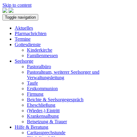
Skip to content
Toggle navigation
Aktuelles
Pfarrnachrichten
Termine
Gottesdienste
Kinderkirche
Familienmessen
Seelsorge
Pastoralbüro
Pastoralteam, weiterer Seelsorger und
Verwaltungsleitung
Taufe
Erstkommunion
Firmung
Beichte & Seelsorgegespräch
Eheschließung
(Wieder-) Eintritt
Krankensalbung
Beisetzung & Trauer
Hilfe & Beratung
Caritassprechstunde