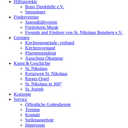
Hilfsprojekte
Bono Direkthilfe e.V.
Sternsinger
Fördervereine
Jugendhilfeverein
Förderkreis Musik
Freunde und Förderer von St. Nikolaus Bensberg e.V.
Gremien
Kirchengemeinde- verband
Kirchenvorstand
Pfarrgemeinderat
Ausschuss Ökumene
Kunst & Geschichte
St. Nikolaus
Kreuzweg St. Nikolaus
Rieger-Orgel
St. Nikolaus in 360°
St. Joseph
Konzepte
Service
Öffentliche Gottesdienste
Termine
Kontakt
Stellenangebote
Impressum