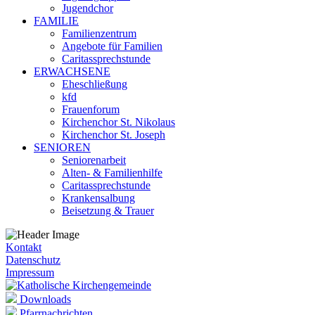
Jugendchor
FAMILIE
Familienzentrum
Angebote für Familien
Caritassprechstunde
ERWACHSENE
Eheschließung
kfd
Frauenforum
Kirchenchor St. Nikolaus
Kirchenchor St. Joseph
SENIOREN
Seniorenarbeit
Alten- & Familienhilfe
Caritassprechstunde
Krankensalbung
Beisetzung & Trauer
Kontakt
Datenschutz
Impressum
Downloads
Pfarrnachrichten