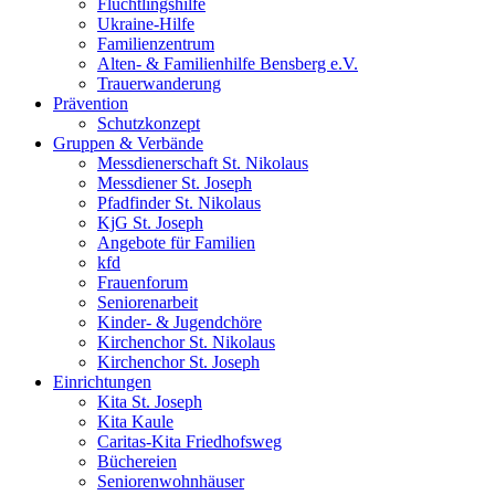
Flüchtlingshilfe
Ukraine-Hilfe
Familienzentrum
Alten- & Familienhilfe Bensberg e.V.
Trauerwanderung
Prävention
Schutzkonzept
Gruppen & Verbände
Messdienerschaft St. Nikolaus
Messdiener St. Joseph
Pfadfinder St. Nikolaus
KjG St. Joseph
Angebote für Familien
kfd
Frauenforum
Seniorenarbeit
Kinder- & Jugendchöre
Kirchenchor St. Nikolaus
Kirchenchor St. Joseph
Einrichtungen
Kita St. Joseph
Kita Kaule
Caritas-Kita Friedhofsweg
Büchereien
Seniorenwohnhäuser