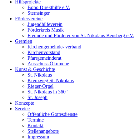
Hilfsprojekte
Bono Direkthilfe e.V.
Sternsinger
Fördervereine
Jugendhilfeverein
Förderkreis Musik
Freunde und Förderer von St. Nikolaus Bensberg e.V.
Gremien
Kirchengemeinde- verband
Kirchenvorstand
Pfarrgemeinderat
Ausschuss Ökumene
Kunst & Geschichte
St. Nikolaus
Kreuzweg St. Nikolaus
Rieger-Orgel
St. Nikolaus in 360°
St. Joseph
Konzepte
Service
Öffentliche Gottesdienste
Termine
Kontakt
Stellenangebote
Impressum