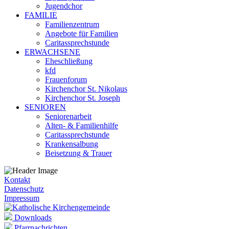
Jugendchor
FAMILIE
Familienzentrum
Angebote für Familien
Caritassprechstunde
ERWACHSENE
Eheschließung
kfd
Frauenforum
Kirchenchor St. Nikolaus
Kirchenchor St. Joseph
SENIOREN
Seniorenarbeit
Alten- & Familienhilfe
Caritassprechstunde
Krankensalbung
Beisetzung & Trauer
Kontakt
Datenschutz
Impressum
Downloads
Pfarrnachrichten