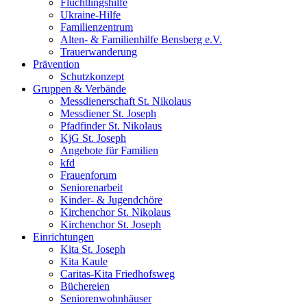
Flüchtlingshilfe
Ukraine-Hilfe
Familienzentrum
Alten- & Familienhilfe Bensberg e.V.
Trauerwanderung
Prävention
Schutzkonzept
Gruppen & Verbände
Messdienerschaft St. Nikolaus
Messdiener St. Joseph
Pfadfinder St. Nikolaus
KjG St. Joseph
Angebote für Familien
kfd
Frauenforum
Seniorenarbeit
Kinder- & Jugendchöre
Kirchenchor St. Nikolaus
Kirchenchor St. Joseph
Einrichtungen
Kita St. Joseph
Kita Kaule
Caritas-Kita Friedhofsweg
Büchereien
Seniorenwohnhäuser