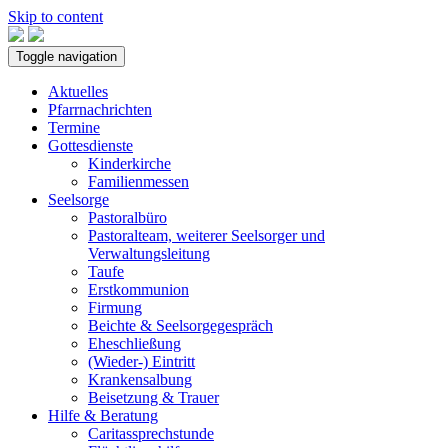
Skip to content
Toggle navigation
Aktuelles
Pfarrnachrichten
Termine
Gottesdienste
Kinderkirche
Familienmessen
Seelsorge
Pastoralbüro
Pastoralteam, weiterer Seelsorger und
Verwaltungsleitung
Taufe
Erstkommunion
Firmung
Beichte & Seelsorgegespräch
Eheschließung
(Wieder-) Eintritt
Krankensalbung
Beisetzung & Trauer
Hilfe & Beratung
Caritassprechstunde