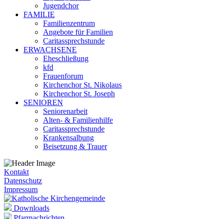
Jugendchor
FAMILIE
Familienzentrum
Angebote für Familien
Caritassprechstunde
ERWACHSENE
Eheschließung
kfd
Frauenforum
Kirchenchor St. Nikolaus
Kirchenchor St. Joseph
SENIOREN
Seniorenarbeit
Alten- & Familienhilfe
Caritassprechstunde
Krankensalbung
Beisetzung & Trauer
Kontakt
Datenschutz
Impressum
Downloads
Pfarrnachrichten