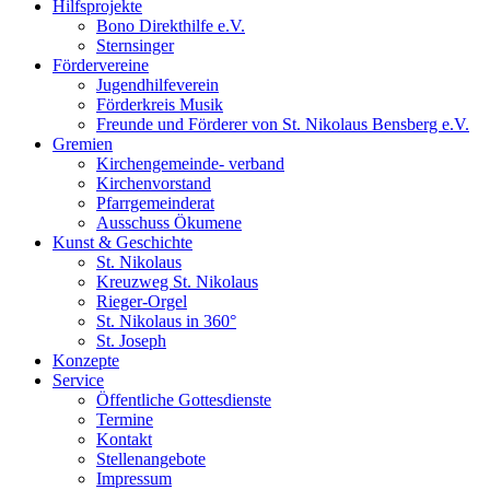
Hilfsprojekte
Bono Direkthilfe e.V.
Sternsinger
Fördervereine
Jugendhilfeverein
Förderkreis Musik
Freunde und Förderer von St. Nikolaus Bensberg e.V.
Gremien
Kirchengemeinde- verband
Kirchenvorstand
Pfarrgemeinderat
Ausschuss Ökumene
Kunst & Geschichte
St. Nikolaus
Kreuzweg St. Nikolaus
Rieger-Orgel
St. Nikolaus in 360°
St. Joseph
Konzepte
Service
Öffentliche Gottesdienste
Termine
Kontakt
Stellenangebote
Impressum