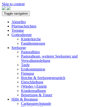
Skip to content
Toggle navigation
Aktuelles
Pfarrnachrichten
Termine
Gottesdienste
Kinderkirche
Familienmessen
Seelsorge
Pastoralbüro
Pastoralteam, weiterer Seelsorger und
Verwaltungsleitung
Taufe
Erstkommunion
Firmung
Beichte & Seelsorgegespräch
Eheschließung
(Wieder-) Eintritt
Krankensalbung
Beisetzung & Trauer
Hilfe & Beratung
Caritassprechstunde