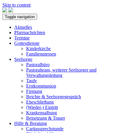
Skip to content
Toggle navigation
Aktuelles
Pfarrnachrichten
Termine
Gottesdienste
Kinderkirche
Familienmessen
Seelsorge
Pastoralbüro
Pastoralteam, weiterer Seelsorger und
Verwaltungsleitung
Taufe
Erstkommunion
Firmung
Beichte & Seelsorgegespräch
Eheschließung
(Wieder-) Eintritt
Krankensalbung
Beisetzung & Trauer
Hilfe & Beratung
Caritassprechstunde