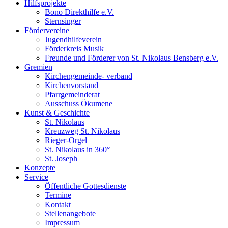
Hilfsprojekte
Bono Direkthilfe e.V.
Sternsinger
Fördervereine
Jugendhilfeverein
Förderkreis Musik
Freunde und Förderer von St. Nikolaus Bensberg e.V.
Gremien
Kirchengemeinde- verband
Kirchenvorstand
Pfarrgemeinderat
Ausschuss Ökumene
Kunst & Geschichte
St. Nikolaus
Kreuzweg St. Nikolaus
Rieger-Orgel
St. Nikolaus in 360°
St. Joseph
Konzepte
Service
Öffentliche Gottesdienste
Termine
Kontakt
Stellenangebote
Impressum