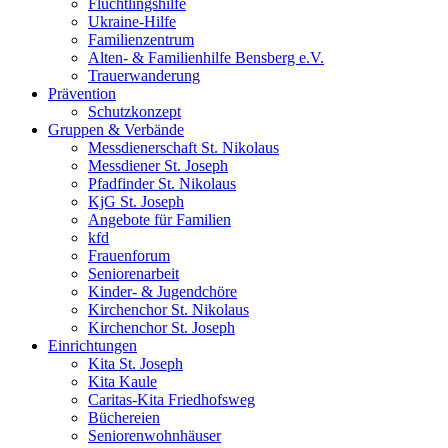
Flüchtlingshilfe
Ukraine-Hilfe
Familienzentrum
Alten- & Familienhilfe Bensberg e.V.
Trauerwanderung
Prävention
Schutzkonzept
Gruppen & Verbände
Messdienerschaft St. Nikolaus
Messdiener St. Joseph
Pfadfinder St. Nikolaus
KjG St. Joseph
Angebote für Familien
kfd
Frauenforum
Seniorenarbeit
Kinder- & Jugendchöre
Kirchenchor St. Nikolaus
Kirchenchor St. Joseph
Einrichtungen
Kita St. Joseph
Kita Kaule
Caritas-Kita Friedhofsweg
Büchereien
Seniorenwohnhäuser