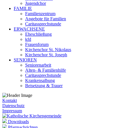
Jugendchor
FAMILIE
Familienzentrum
Angebote für Familien
Caritassprechstunde
ERWACHSENE
Eheschließung
kfd
Frauenforum
Kirchenchor St. Nikolaus
Kirchenchor St. Joseph
SENIOREN
Seniorenarbeit
Alten- & Familienhilfe
Caritassprechstunde
Krankensalbung
Beisetzung & Trauer
Kontakt
Datenschutz
Impressum
Downloads
Pfarrnachrichten