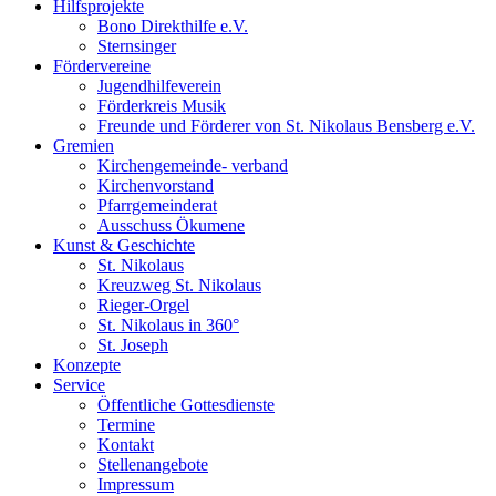
Hilfsprojekte
Bono Direkthilfe e.V.
Sternsinger
Fördervereine
Jugendhilfeverein
Förderkreis Musik
Freunde und Förderer von St. Nikolaus Bensberg e.V.
Gremien
Kirchengemeinde- verband
Kirchenvorstand
Pfarrgemeinderat
Ausschuss Ökumene
Kunst & Geschichte
St. Nikolaus
Kreuzweg St. Nikolaus
Rieger-Orgel
St. Nikolaus in 360°
St. Joseph
Konzepte
Service
Öffentliche Gottesdienste
Termine
Kontakt
Stellenangebote
Impressum