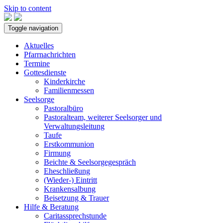
Skip to content
Toggle navigation
Aktuelles
Pfarrnachrichten
Termine
Gottesdienste
Kinderkirche
Familienmessen
Seelsorge
Pastoralbüro
Pastoralteam, weiterer Seelsorger und
Verwaltungsleitung
Taufe
Erstkommunion
Firmung
Beichte & Seelsorgegespräch
Eheschließung
(Wieder-) Eintritt
Krankensalbung
Beisetzung & Trauer
Hilfe & Beratung
Caritassprechstunde