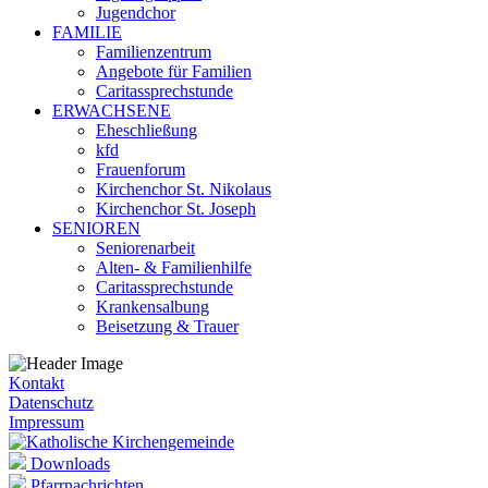
Jugendchor
FAMILIE
Familienzentrum
Angebote für Familien
Caritassprechstunde
ERWACHSENE
Eheschließung
kfd
Frauenforum
Kirchenchor St. Nikolaus
Kirchenchor St. Joseph
SENIOREN
Seniorenarbeit
Alten- & Familienhilfe
Caritassprechstunde
Krankensalbung
Beisetzung & Trauer
Kontakt
Datenschutz
Impressum
Downloads
Pfarrnachrichten