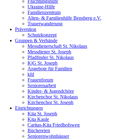
Flüchtlingshilfe
Ukraine-Hilfe
Familienzentrum
Alten- & Familienhilfe Bensberg e.V.
Trauerwanderung
Prävention
Schutzkonzept
Gruppen & Verbände
Messdienerschaft St. Nikolaus
Messdiener St. Joseph
Pfadfinder St. Nikolaus
KjG St. Joseph
Angebote für Familien
kfd
Frauenforum
Seniorenarbeit
Kinder- & Jugendchöre
Kirchenchor St. Nikolaus
Kirchenchor St. Joseph
Einrichtungen
Kita St. Joseph
Kita Kaule
Caritas-Kita Friedhofsweg
Büchereien
Seniorenwohnhäuser