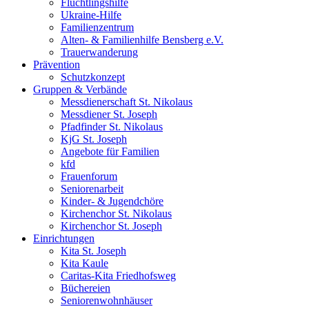
Flüchtlingshilfe
Ukraine-Hilfe
Familienzentrum
Alten- & Familienhilfe Bensberg e.V.
Trauerwanderung
Prävention
Schutzkonzept
Gruppen & Verbände
Messdienerschaft St. Nikolaus
Messdiener St. Joseph
Pfadfinder St. Nikolaus
KjG St. Joseph
Angebote für Familien
kfd
Frauenforum
Seniorenarbeit
Kinder- & Jugendchöre
Kirchenchor St. Nikolaus
Kirchenchor St. Joseph
Einrichtungen
Kita St. Joseph
Kita Kaule
Caritas-Kita Friedhofsweg
Büchereien
Seniorenwohnhäuser