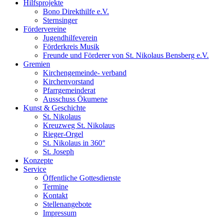
Hilfsprojekte
Bono Direkthilfe e.V.
Sternsinger
Fördervereine
Jugendhilfeverein
Förderkreis Musik
Freunde und Förderer von St. Nikolaus Bensberg e.V.
Gremien
Kirchengemeinde- verband
Kirchenvorstand
Pfarrgemeinderat
Ausschuss Ökumene
Kunst & Geschichte
St. Nikolaus
Kreuzweg St. Nikolaus
Rieger-Orgel
St. Nikolaus in 360°
St. Joseph
Konzepte
Service
Öffentliche Gottesdienste
Termine
Kontakt
Stellenangebote
Impressum