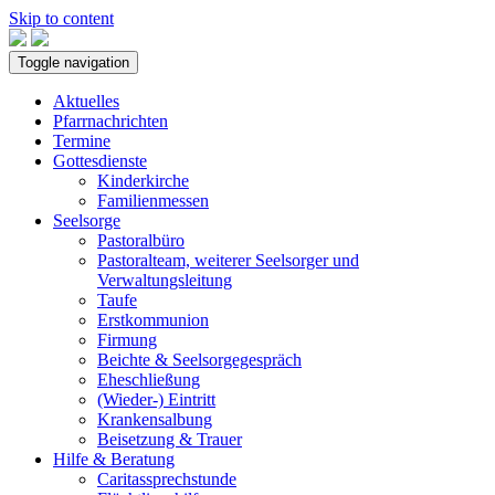
Skip to content
Toggle navigation
Aktuelles
Pfarrnachrichten
Termine
Gottesdienste
Kinderkirche
Familienmessen
Seelsorge
Pastoralbüro
Pastoralteam, weiterer Seelsorger und
Verwaltungsleitung
Taufe
Erstkommunion
Firmung
Beichte & Seelsorgegespräch
Eheschließung
(Wieder-) Eintritt
Krankensalbung
Beisetzung & Trauer
Hilfe & Beratung
Caritassprechstunde