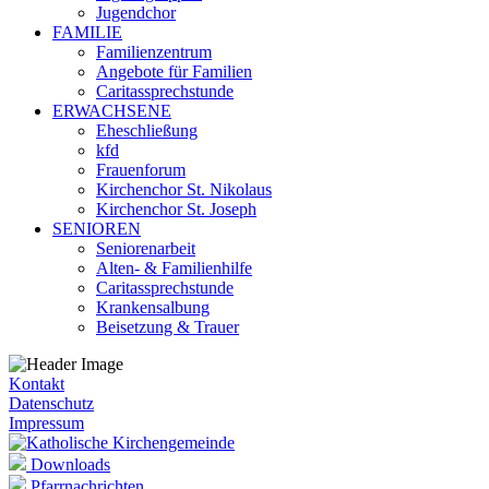
Jugendchor
FAMILIE
Familienzentrum
Angebote für Familien
Caritassprechstunde
ERWACHSENE
Eheschließung
kfd
Frauenforum
Kirchenchor St. Nikolaus
Kirchenchor St. Joseph
SENIOREN
Seniorenarbeit
Alten- & Familienhilfe
Caritassprechstunde
Krankensalbung
Beisetzung & Trauer
Kontakt
Datenschutz
Impressum
Downloads
Pfarrnachrichten