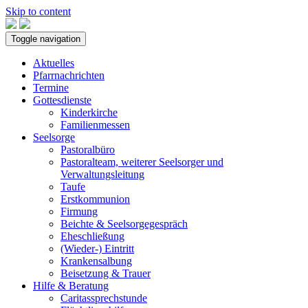
Skip to content
Toggle navigation
Aktuelles
Pfarrnachrichten
Termine
Gottesdienste
Kinderkirche
Familienmessen
Seelsorge
Pastoralbüro
Pastoralteam, weiterer Seelsorger und
Verwaltungsleitung
Taufe
Erstkommunion
Firmung
Beichte & Seelsorgegespräch
Eheschließung
(Wieder-) Eintritt
Krankensalbung
Beisetzung & Trauer
Hilfe & Beratung
Caritassprechstunde