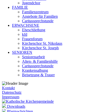
Jugendchor
FAMILIE
Familienzentrum
Angebote für Familien
Caritassprechstunde
ERWACHSENE
Eheschließung
kfd
Frauenforum
Kirchenchor St. Nikolaus
Kirchenchor St. Joseph
SENIOREN
Seniorenarbeit
Alten- & Familienhilfe
Caritassprechstunde
Krankensalbung
Beisetzung & Trauer
Kontakt
Datenschutz
Impressum
Downloads
Pfarrnachrichten