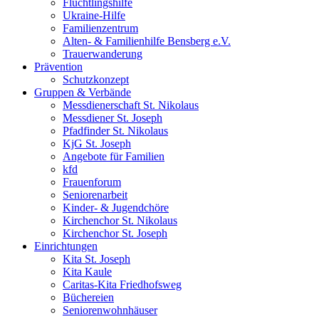
Flüchtlingshilfe
Ukraine-Hilfe
Familienzentrum
Alten- & Familienhilfe Bensberg e.V.
Trauerwanderung
Prävention
Schutzkonzept
Gruppen & Verbände
Messdienerschaft St. Nikolaus
Messdiener St. Joseph
Pfadfinder St. Nikolaus
KjG St. Joseph
Angebote für Familien
kfd
Frauenforum
Seniorenarbeit
Kinder- & Jugendchöre
Kirchenchor St. Nikolaus
Kirchenchor St. Joseph
Einrichtungen
Kita St. Joseph
Kita Kaule
Caritas-Kita Friedhofsweg
Büchereien
Seniorenwohnhäuser