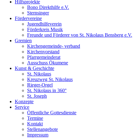
Hilfsprojekte
Bono Direkthilfe e.V.
Sternsinger
Fördervereine
Jugendhilfeverein
Förderkreis Musik
Freunde und Förderer von St. Nikolaus Bensberg e.V.
Gremien
Kirchengemeinde- verband
Kirchenvorstand
Pfarrgemeinderat
Ausschuss Ökumene
Kunst & Geschichte
St. Nikolaus
Kreuzweg St. Nikolaus
Rieger-Orgel
St. Nikolaus in 360°
St. Joseph
Konzepte
Service
Öffentliche Gottesdienste
Termine
Kontakt
Stellenangebote
Impressum