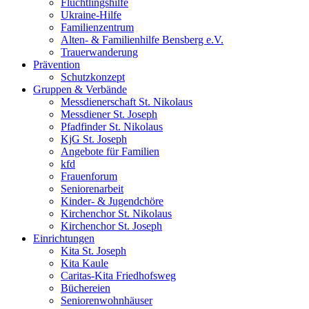
Flüchtlingshilfe
Ukraine-Hilfe
Familienzentrum
Alten- & Familienhilfe Bensberg e.V.
Trauerwanderung
Prävention
Schutzkonzept
Gruppen & Verbände
Messdienerschaft St. Nikolaus
Messdiener St. Joseph
Pfadfinder St. Nikolaus
KjG St. Joseph
Angebote für Familien
kfd
Frauenforum
Seniorenarbeit
Kinder- & Jugendchöre
Kirchenchor St. Nikolaus
Kirchenchor St. Joseph
Einrichtungen
Kita St. Joseph
Kita Kaule
Caritas-Kita Friedhofsweg
Büchereien
Seniorenwohnhäuser