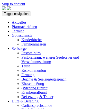
Skip to content
Toggle navigation
Aktuelles
Pfarrnachrichten
Termine
Gottesdienste
Kinderkirche
Familienmessen
Seelsorge
Pastoralbüro
Pastoralteam, weiterer Seelsorger und
Verwaltungsleitung
Taufe
Erstkommunion
Firmung
Beichte & Seelsorgegespräch
Eheschließung
(Wieder-) Eintritt
Krankensalbung
Beisetzung & Trauer
Hilfe & Beratung
Caritassprechstunde