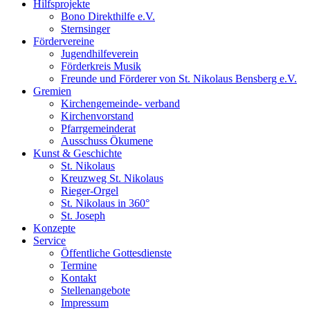
Hilfsprojekte
Bono Direkthilfe e.V.
Sternsinger
Fördervereine
Jugendhilfeverein
Förderkreis Musik
Freunde und Förderer von St. Nikolaus Bensberg e.V.
Gremien
Kirchengemeinde- verband
Kirchenvorstand
Pfarrgemeinderat
Ausschuss Ökumene
Kunst & Geschichte
St. Nikolaus
Kreuzweg St. Nikolaus
Rieger-Orgel
St. Nikolaus in 360°
St. Joseph
Konzepte
Service
Öffentliche Gottesdienste
Termine
Kontakt
Stellenangebote
Impressum