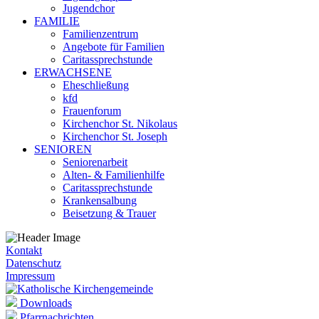
Jugendchor
FAMILIE
Familienzentrum
Angebote für Familien
Caritassprechstunde
ERWACHSENE
Eheschließung
kfd
Frauenforum
Kirchenchor St. Nikolaus
Kirchenchor St. Joseph
SENIOREN
Seniorenarbeit
Alten- & Familienhilfe
Caritassprechstunde
Krankensalbung
Beisetzung & Trauer
Kontakt
Datenschutz
Impressum
Downloads
Pfarrnachrichten