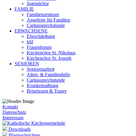
Jugendchor
FAMILIE
Familienzentrum
Angebote für Familien
Caritassprechstunde
ERWACHSENE
Eheschließung
kfd
Frauenforum
Kirchenchor St. Nikolaus
Kirchenchor St. Joseph
SENIOREN
Seniorenarbeit
Alten- & Familienhilfe
Caritassprechstunde
Krankensalbung
Beisetzung & Trauer
Kontakt
Datenschutz
Impressum
Downloads
Pfarrnachrichten