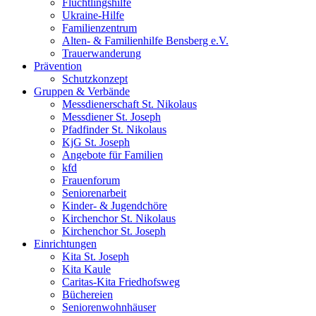
Flüchtlingshilfe
Ukraine-Hilfe
Familienzentrum
Alten- & Familienhilfe Bensberg e.V.
Trauerwanderung
Prävention
Schutzkonzept
Gruppen & Verbände
Messdienerschaft St. Nikolaus
Messdiener St. Joseph
Pfadfinder St. Nikolaus
KjG St. Joseph
Angebote für Familien
kfd
Frauenforum
Seniorenarbeit
Kinder- & Jugendchöre
Kirchenchor St. Nikolaus
Kirchenchor St. Joseph
Einrichtungen
Kita St. Joseph
Kita Kaule
Caritas-Kita Friedhofsweg
Büchereien
Seniorenwohnhäuser