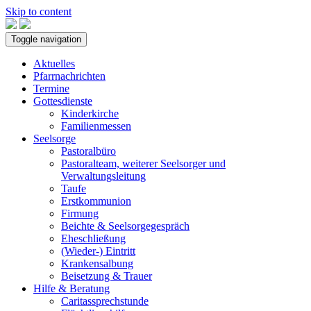
Skip to content
Toggle navigation
Aktuelles
Pfarrnachrichten
Termine
Gottesdienste
Kinderkirche
Familienmessen
Seelsorge
Pastoralbüro
Pastoralteam, weiterer Seelsorger und
Verwaltungsleitung
Taufe
Erstkommunion
Firmung
Beichte & Seelsorgegespräch
Eheschließung
(Wieder-) Eintritt
Krankensalbung
Beisetzung & Trauer
Hilfe & Beratung
Caritassprechstunde