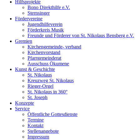
Hilfsprojekte
Bono Direkthilfe e.V.
Sternsinger
Fördervereine
Jugendhilfeverein
Förderkreis Musik
Freunde und Förderer von St. Nikolaus Bensberg e.V.
Gremien
Kirchengemeinde- verband
Kirchenvorstand
Pfarrgemeinderat
Ausschuss Ökumene
Kunst & Geschichte
St. Nikolaus
Kreuzweg St. Nikolaus
Rieger-Orgel
St. Nikolaus in 360°
St. Joseph
Konzepte
Service
Öffentliche Gottesdienste
Termine
Kontakt
Stellenangebote
Impressum