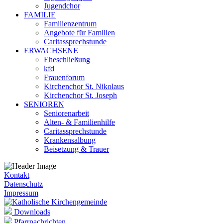
Jugendchor
FAMILIE
Familienzentrum
Angebote für Familien
Caritassprechstunde
ERWACHSENE
Eheschließung
kfd
Frauenforum
Kirchenchor St. Nikolaus
Kirchenchor St. Joseph
SENIOREN
Seniorenarbeit
Alten- & Familienhilfe
Caritassprechstunde
Krankensalbung
Beisetzung & Trauer
Kontakt
Datenschutz
Impressum
Downloads
Pfarrnachrichten