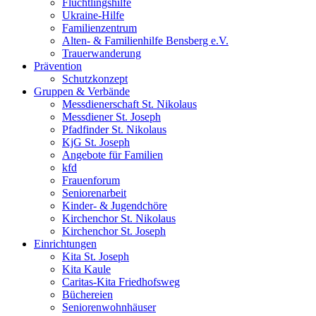
Flüchtlingshilfe
Ukraine-Hilfe
Familienzentrum
Alten- & Familienhilfe Bensberg e.V.
Trauerwanderung
Prävention
Schutzkonzept
Gruppen & Verbände
Messdienerschaft St. Nikolaus
Messdiener St. Joseph
Pfadfinder St. Nikolaus
KjG St. Joseph
Angebote für Familien
kfd
Frauenforum
Seniorenarbeit
Kinder- & Jugendchöre
Kirchenchor St. Nikolaus
Kirchenchor St. Joseph
Einrichtungen
Kita St. Joseph
Kita Kaule
Caritas-Kita Friedhofsweg
Büchereien
Seniorenwohnhäuser