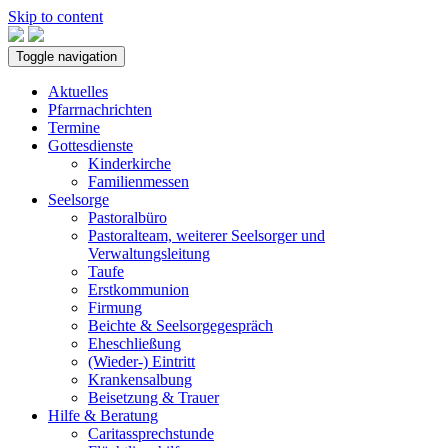
Skip to content
Toggle navigation
Aktuelles
Pfarrnachrichten
Termine
Gottesdienste
Kinderkirche
Familienmessen
Seelsorge
Pastoralbüro
Pastoralteam, weiterer Seelsorger und
Verwaltungsleitung
Taufe
Erstkommunion
Firmung
Beichte & Seelsorgegespräch
Eheschließung
(Wieder-) Eintritt
Krankensalbung
Beisetzung & Trauer
Hilfe & Beratung
Caritassprechstunde