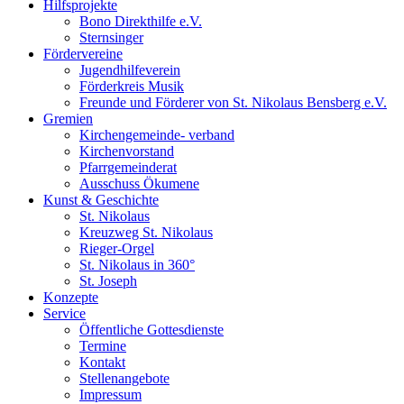
Hilfsprojekte
Bono Direkthilfe e.V.
Sternsinger
Fördervereine
Jugendhilfeverein
Förderkreis Musik
Freunde und Förderer von St. Nikolaus Bensberg e.V.
Gremien
Kirchengemeinde- verband
Kirchenvorstand
Pfarrgemeinderat
Ausschuss Ökumene
Kunst & Geschichte
St. Nikolaus
Kreuzweg St. Nikolaus
Rieger-Orgel
St. Nikolaus in 360°
St. Joseph
Konzepte
Service
Öffentliche Gottesdienste
Termine
Kontakt
Stellenangebote
Impressum