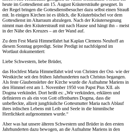
heute im Gottesdienst am 15. August Kräutersträuße gesegnet. In
der Regel bringen die Gottesdienstbesucher dazu selbst einen Strauß
mit. In einigen Kirchen ist es üblich, die Kräuterbüschel vor dem
Gottesdienst im Altarraum abzulegen. Nach der Kräutersegnung
nimmt man den Kräuterstrauß mit nach Hause und hängt ihn – meist
in der Nähe des Kreuzes – an der Wand auf.
Zu dem Fest Mariä Himmelfahrt hat Kaplan Clemens Neuhoff an
diesem Sonntag gepredigt. Seine Predigt ist nachfolgend im
Wortlaut dokumentiert:
Liebe Schwestern, liebe Brüder,
das Hochfest Maria Himmelfahrt wird von Christen der Ost- wie der
Westkirche seit den frühen Jahrhunderten nach Christus begangen.
Als feste Glaubenslehre der Kirche wurde die Aufnahme Mariens in
den Himmel erst am 1. November 1950 von Papst Pius XII. als
Dogma verkündet. Dort heißt es: „Wir verkünden, erklären und
definieren es als ein von Gott offenbartes Dogma, dass die
unbefleckte, allzeit jungfräuliche Gottesmutter Maria nach Ablauf
ihres irdischen Lebens mit Leib und Seele in die himmlische
Herrlichkeit aufgenommen wurde.“
Aber was hat unsere älteren Schwestern und Brüder in den ersten
Jahrhunderten dazu bewogen, an die Aufnahme Mariens in den