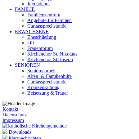
Jugendchor
FAMILIE
Familienzentrum
Angebote für Familien
Caritassprechstunde
ERWACHSENE
Eheschließung
kfd
Frauenforum
Kirchenchor St. Nikolaus
Kirchenchor St. Joseph
SENIOREN
Seniorenarbeit
Alten- & Familienhilfe
Caritassprechstunde
Krankensalbung
Beisetzung & Trauer
Kontakt
Datenschutz
Impressum
Downloads
Pfarrnachrichten