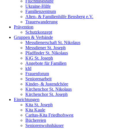
Flüchtlingshilfe
Ukraine-Hilfe
Familienzentrum
Alten- & Familienhilfe Bensberg e.V.
Trauerwanderung
Prävention
Schutzkonzept
Gruppen & Verbände
Messdienerschaft St. Nikolaus
Messdiener St. Joseph
Pfadfinder St. Nikolaus
KjG St. Joseph
Angebote für Familien
kfd
Frauenforum
Seniorenarbeit
Kinder- & Jugendchöre
Kirchenchor St. Nikolaus
Kirchenchor St. Joseph
Einrichtungen
Kita St. Joseph
Kita Kaule
Caritas-Kita Friedhofsweg
Büchereien
Seniorenwohnhäuser