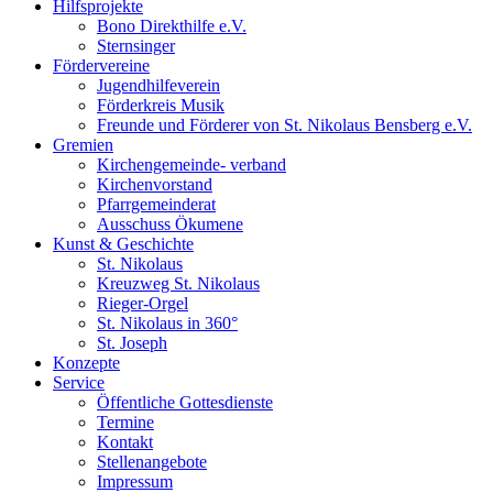
Hilfsprojekte
Bono Direkthilfe e.V.
Sternsinger
Fördervereine
Jugendhilfeverein
Förderkreis Musik
Freunde und Förderer von St. Nikolaus Bensberg e.V.
Gremien
Kirchengemeinde- verband
Kirchenvorstand
Pfarrgemeinderat
Ausschuss Ökumene
Kunst & Geschichte
St. Nikolaus
Kreuzweg St. Nikolaus
Rieger-Orgel
St. Nikolaus in 360°
St. Joseph
Konzepte
Service
Öffentliche Gottesdienste
Termine
Kontakt
Stellenangebote
Impressum