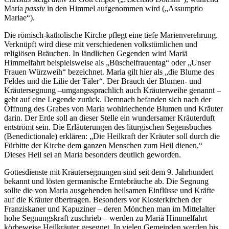
Maria
passiv
in den Himmel aufgenommen wird („Assumptio
Mariae“).
Die römisch-katholische Kirche pflegt eine tiefe Marienverehrung.
Verknüpft wird diese mit verschiedenen volkstümlichen und
religiösen Bräuchen. In ländlichen Gegenden wird Mariä
Himmelfahrt beispielsweise als „Büschelfrauentag“ oder „Unser
Frauen Würzweih“ bezeichnet. Maria gilt hier als „die Blume des
Feldes und die Lilie der Täler“. Der Brauch der Blumen- und
Kräutersegnung –umgangssprachlich auch Kräuterweihe genannt –
geht auf eine Legende zurück. Demnach befanden sich nach der
Öffnung des Grabes von Maria wohlriechende Blumen und Kräuter
darin. Der Erde soll an dieser Stelle ein wundersamer Kräuterduft
entströmt sein. Die Erläuterungen des liturgischen Segensbuches
(Benedictionale) erklären: „Die Heilkraft der Kräuter soll durch die
Fürbitte der Kirche dem ganzen Menschen zum Heil dienen.“
Dieses Heil sei an Maria besonders deutlich geworden.
Gottesdienste mit Kräutersegnungen sind seit dem 9. Jahrhundert
bekannt und lösten germanische Erntebräuche ab. Die Segnung
sollte die von Maria ausgehenden heilsamen Einflüsse und Kräfte
auf die Kräuter übertragen. Besonders vor Klosterkirchen der
Franziskaner und Kapuziner – deren Mönchen man im Mittelalter
hohe Segnungskraft zuschrieb – werden zu Mariä Himmelfahrt
körbeweise Heilkräuter gesegnet. In vielen Gemeinden werden bis