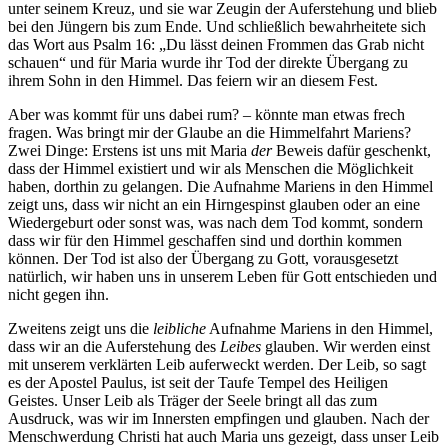
unter seinem Kreuz, und sie war Zeugin der Auferstehung und blieb
bei den Jüngern bis zum Ende. Und schließlich bewahrheitete sich
das Wort aus Psalm 16: „Du lässt deinen Frommen das Grab nicht
schauen“ und für Maria wurde ihr Tod der direkte Übergang zu
ihrem Sohn in den Himmel. Das feiern wir an diesem Fest.
Aber was kommt für uns dabei rum? – könnte man etwas frech
fragen. Was bringt mir der Glaube an die Himmelfahrt Mariens?
Zwei Dinge: Erstens ist uns mit Maria
der
Beweis dafür geschenkt,
dass der Himmel existiert und wir als Menschen die Möglichkeit
haben, dorthin zu gelangen. Die Aufnahme Mariens in den Himmel
zeigt uns, dass wir nicht an ein Hirngespinst glauben oder an eine
Wiedergeburt oder sonst was, was nach dem Tod kommt, sondern
dass wir für den Himmel geschaffen sind und dorthin kommen
können. Der Tod ist also der Übergang zu Gott, vorausgesetzt
natürlich, wir haben uns in unserem Leben für Gott entschieden und
nicht gegen ihn.
Zweitens zeigt uns die
leibliche
Aufnahme Mariens in den Himmel,
dass wir an die Auferstehung des
Leibes
glauben. Wir werden einst
mit unserem verklärten Leib auferweckt werden. Der Leib, so sagt
es der Apostel Paulus, ist seit der Taufe Tempel des Heiligen
Geistes. Unser Leib als Träger der Seele bringt all das zum
Ausdruck, was wir im Innersten empfingen und glauben. Nach der
Menschwerdung Christi hat auch Maria uns gezeigt, dass unser Leib