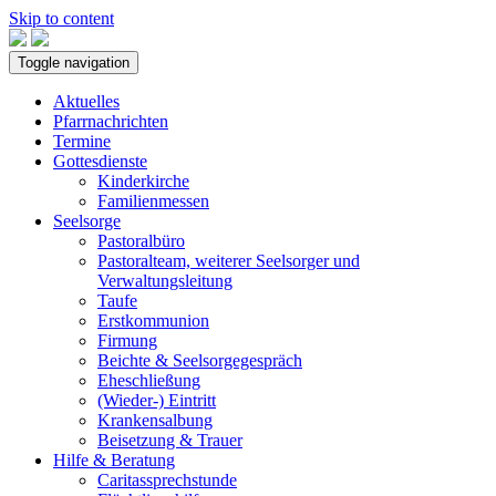
Skip to content
Toggle navigation
Aktuelles
Pfarrnachrichten
Termine
Gottesdienste
Kinderkirche
Familienmessen
Seelsorge
Pastoralbüro
Pastoralteam, weiterer Seelsorger und
Verwaltungsleitung
Taufe
Erstkommunion
Firmung
Beichte & Seelsorgegespräch
Eheschließung
(Wieder-) Eintritt
Krankensalbung
Beisetzung & Trauer
Hilfe & Beratung
Caritassprechstunde