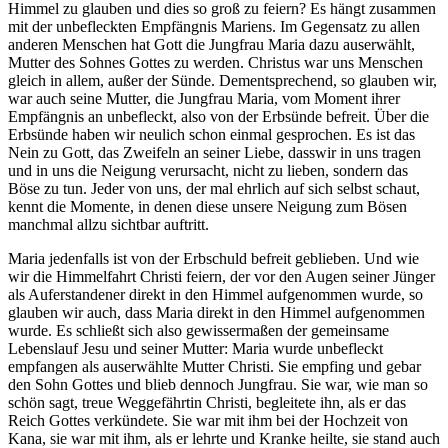
Himmel zu glauben und dies so groß zu feiern? Es hängt zusammen
mit der unbefleckten Empfängnis Mariens. Im Gegensatz zu allen
anderen Menschen hat Gott die Jungfrau Maria dazu auserwählt,
Mutter des Sohnes Gottes zu werden. Christus war uns Menschen
gleich in allem, außer der Sünde. Dementsprechend, so glauben wir,
war auch seine Mutter, die Jungfrau Maria, vom Moment ihrer
Empfängnis an unbefleckt, also von der Erbsünde befreit. Über die
Erbsünde haben wir neulich schon einmal gesprochen. Es ist das
Nein zu Gott, das Zweifeln an seiner Liebe, dasswir in uns tragen
und in uns die Neigung verursacht, nicht zu lieben, sondern das
Böse zu tun. Jeder von uns, der mal ehrlich auf sich selbst schaut,
kennt die Momente, in denen diese unsere Neigung zum Bösen
manchmal allzu sichtbar auftritt.
Maria jedenfalls ist von der Erbschuld befreit geblieben. Und wie
wir die Himmelfahrt Christi feiern, der vor den Augen seiner Jünger
als Auferstandener direkt in den Himmel aufgenommen wurde, so
glauben wir auch, dass Maria direkt in den Himmel aufgenommen
wurde. Es schließt sich also gewissermaßen der gemeinsame
Lebenslauf Jesu und seiner Mutter: Maria wurde unbefleckt
empfangen als auserwählte Mutter Christi. Sie empfing und gebar
den Sohn Gottes und blieb dennoch Jungfrau. Sie war, wie man so
schön sagt, treue Weggefährtin Christi, begleitete ihn, als er das
Reich Gottes verkündete. Sie war mit ihm bei der Hochzeit von
Kana, sie war mit ihm, als er lehrte und Kranke heilte, sie stand auch